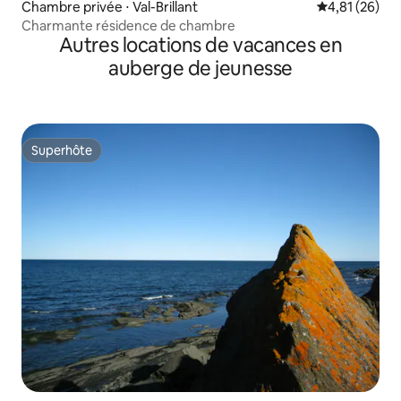
Chambre privée ⋅ Val-Brillant
Évaluation mo
4,81 (26)
Charmante résidence de chambre
Autres locations de vacances en
auberge de jeunesse
Superhôte
Superhôte