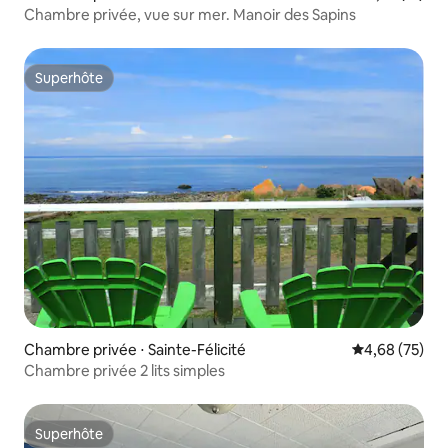
Chambre privée, vue sur mer. Manoir des Sapins
Superhôte
Superhôte
Chambre privée ⋅ Sainte-Félicité
Évaluation mo
4,68 (75)
Chambre privée 2 lits simples
Superhôte
Superhôte