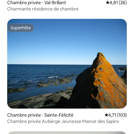
Chambre privée ⋅ Val-Brillant
Évaluation mo
4,81 (26)
Charmante résidence de chambre
Superhôte
Superhôte
Chambre privée ⋅ Sainte-Félicité
Évaluation moy
4,71 (103)
Chambre privée Auberge Jeunesse Manoir des Sapins