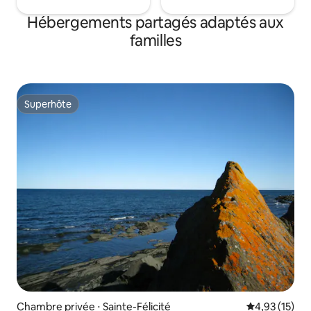
Hébergements partagés adaptés aux
familles
Superhôte
Superhôte
Chambre privée ⋅ Sainte-Félicité
Évaluation mo
4,93 (15)