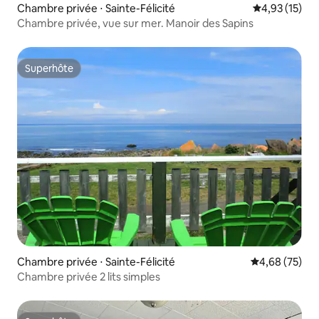
Chambre privée ⋅ Sainte-Félicité
Évaluation mo
4,93 (15)
Chambre privée, vue sur mer. Manoir des Sapins
Superhôte
Superhôte
Chambre privée ⋅ Sainte-Félicité
Évaluation mo
4,68 (75)
Chambre privée 2 lits simples