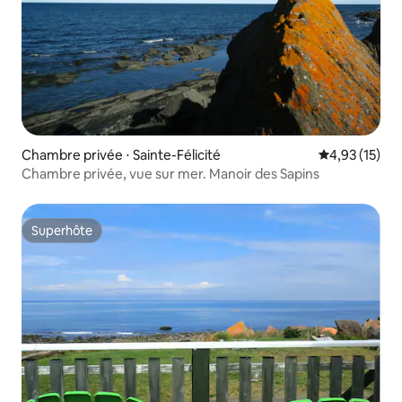
Chambre privée ⋅ Sainte-Félicité
Évaluation mo
4,93 (15)
Chambre privée, vue sur mer. Manoir des Sapins
Superhôte
Superhôte