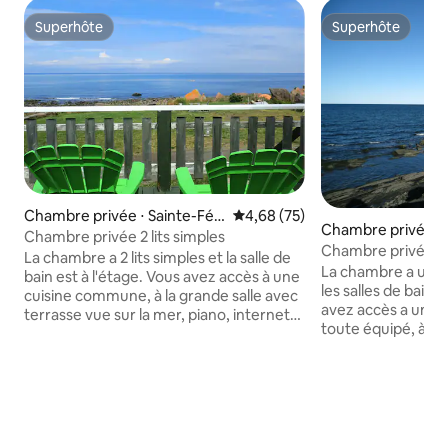
Superhôte
Superhôte
Superhôte
Superhôte
Chambre privée ⋅ Sainte-Féli
Évaluation moyenne sur la base
4,68 (75)
Chambre privée ⋅ S
cité
Chambre privée 2 lits simples
cité
Chambre privée 
La chambre a 2 lits simples et la salle de
Manoir des Sapins
La chambre a un lit
bain est à l'étage. Vous avez accès à une
les salles de bain 
cuisine commune, à la grande salle avec
avez accès a une
terrasse vue sur la mer, piano, internet
toute équipé, à la
sans fil. Elle est située à 10 minutes de
terrasse vue sur la
Matane. Accès direct au fleuve, espace
10 minutes de Mat
de jeu pour les enfants. Espace pour feu
fleuve, espace de 
de camp (en été). Vu la situation de la
Espace pour feu de
Covid-19, il est possible que certaines
de la Covid-19, il 
pièces ou commodités de l'auberge ne
certaines pièces 
soit pas disponibles. N'hésitez pas à me