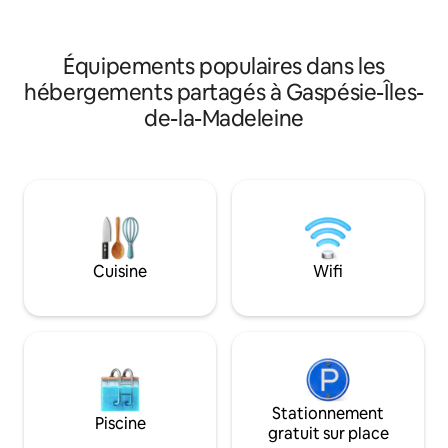
l'auberge ne soit p
poser des questions. #
N'hésitez pas à m
établissement:153742
# établissement: 
Équipements populaires dans les
hébergements partagés à Gaspésie-Îles-
de-la-Madeleine
Cuisine
Wifi
Stationnement
Piscine
gratuit sur place