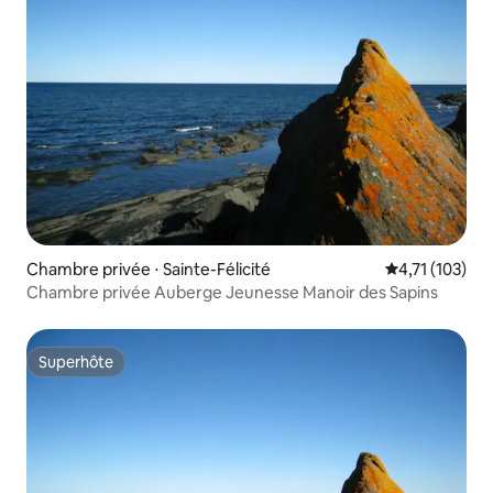
Chambre privée ⋅ Sainte-Félicité
Évaluation moy
4,71 (103)
Chambre privée Auberge Jeunesse Manoir des Sapins
Superhôte
Superhôte