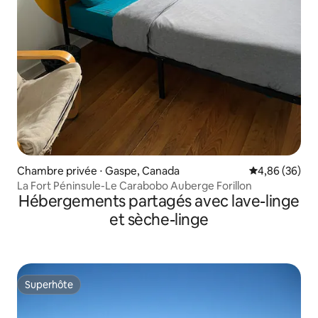
Chambre privée ⋅ Gaspe, Canada
Évaluation mo
4,86 (36)
La Fort Péninsule-Le Carabobo Auberge Forillon
Hébergements partagés avec lave-linge
et sèche-linge
Superhôte
Superhôte