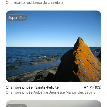
Charmante résidence de chambre
Superhôte
Superhôte
Chambre privée ⋅ Sainte-Félicité
Évaluation moy
4,71 (103)
Chambre privée Auberge Jeunesse Manoir des Sapins