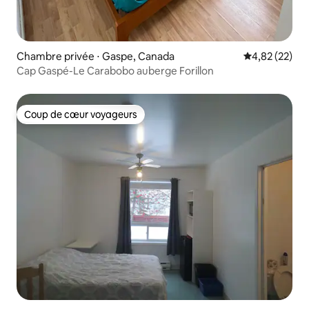
Chambre privée ⋅ Gaspe, Canada
Évaluation mo
4,82 (22)
Cap Gaspé-Le Carabobo auberge Forillon
Coup de cœur voyageurs
Coup de cœur voyageurs