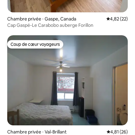
Chambre privée ⋅ Gaspe, Canada
Évaluation mo
4,82 (22)
Cap Gaspé-Le Carabobo auberge Forillon
Coup de cœur voyageurs
Coup de cœur voyageurs
Chambre privée ⋅ Val-Brillant
Évaluation mo
4,81 (26)