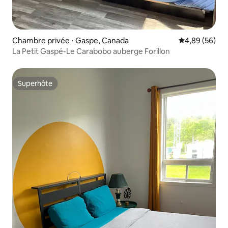
Chambre privée ⋅ Gaspe, Canada
Évaluation mo
4,89 (56)
La Petit Gaspé-Le Carabobo auberge Forillon
Superhôte
Superhôte