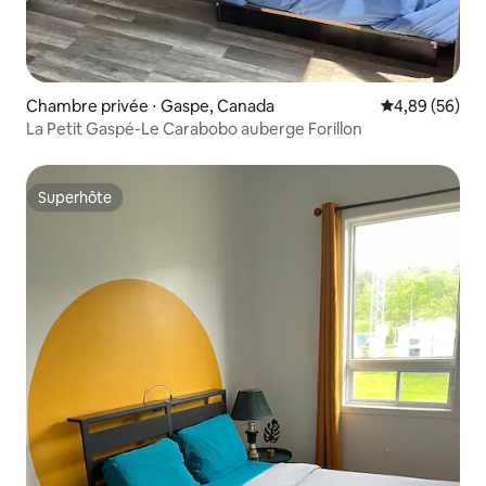
Chambre privée ⋅ Gaspe, Canada
Évaluation mo
4,89 (56)
La Petit Gaspé-Le Carabobo auberge Forillon
Superhôte
Superhôte