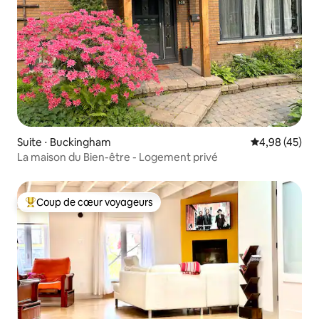
Suite ⋅ Buckingham
Évaluation mo
4,98 (45)
La maison du Bien-être - Logement privé
Coup de cœur voyageurs
Coups de cœur voyageurs les plus appréciés