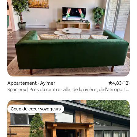
Appartement ⋅ Aylmer
Évaluation mo
4,83 (12)
Spacieux | Près du centre-ville, de la rivière, de l'aéroport
et plus encore
Coup de cœur voyageurs
Coup de cœur voyageurs