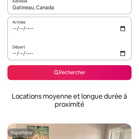
Adresse
Lorsque les résultats s'affichent, utilisez les flèches vers le hau
Arrivée
Départ
Rechercher
Locations moyenne et longue durée à
proximité
Superhôte
Superhôte