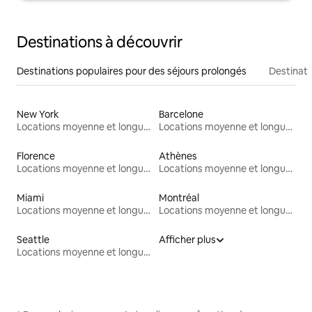
Destinations à découvrir
Destinations populaires pour des séjours prolongés
Destinati
New York
Barcelone
Locations moyenne et longue durée
Locations moyenne et longue durée
Florence
Athènes
Locations moyenne et longue durée
Locations moyenne et longue durée
Miami
Montréal
Locations moyenne et longue durée
Locations moyenne et longue durée
Seattle
Afficher plus
Locations moyenne et longue durée