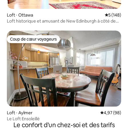
Loft ⋅ Ottawa
Évaluation 
5 (148)
Loft historique et amusant de New Edinburgh à côté de
Rideau Hall
Coup de cœur voyageurs
Coup de cœur voyageurs
Loft ⋅ Aylmer
Évaluation mo
4,97 (98)
Le Loft Ensoleillé
Le confort d'un chez-soi et des tarifs