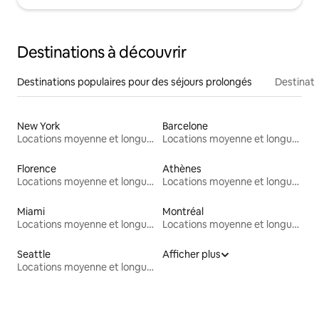
Destinations à découvrir
Destinations populaires pour des séjours prolongés
Destinati
New York
Barcelone
Locations moyenne et longue durée
Locations moyenne et longue durée
Florence
Athènes
Locations moyenne et longue durée
Locations moyenne et longue durée
Miami
Montréal
Locations moyenne et longue durée
Locations moyenne et longue durée
Seattle
Afficher plus
Locations moyenne et longue durée