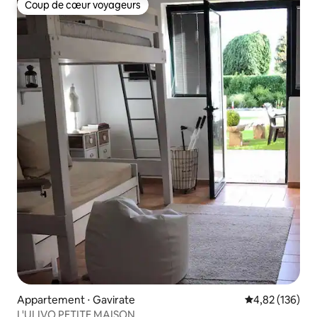
Coup de cœur voyageurs
Coup de cœur voyageurs
Appartement ⋅ Gavirate
Évaluation moy
4,82 (136)
L'ULIVO PETITE MAISON