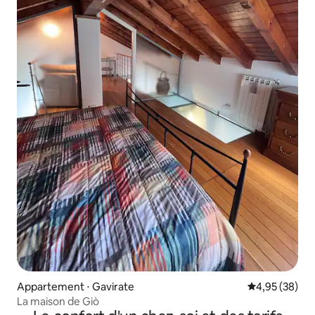
Appartement ⋅ Gavirate
Évaluation mo
4,95 (38)
La maison de Giò