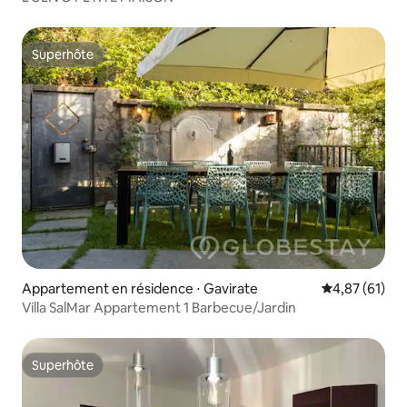
Superhôte
Superhôte
Appartement en résidence ⋅ Gavirate
Évaluation mo
4,87 (61)
Villa SalMar Appartement 1 Barbecue/Jardin
Superhôte
Superhôte