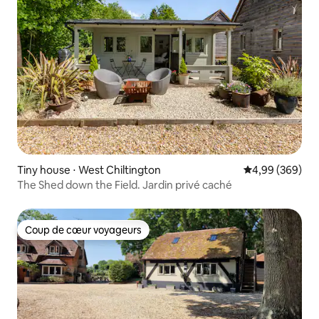
Tiny house ⋅ West Chiltington
Évaluation moy
4,99 (369)
The Shed down the Field. Jardin privé caché
Coup de cœur voyageurs
Coup de cœur voyageurs