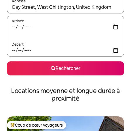
Adresse
Lorsque les résultats s'affichent, utilisez les flèches vers le hau
Arrivée
Départ
Rechercher
Locations moyenne et longue durée à
proximité
Coup de cœur voyageurs
Coups de cœur voyageurs les plus appréciés