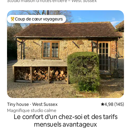
Studio maison d'hôtes entière – West Sussex
Coup de cœur voyageurs
Coups de cœur voyageurs les plus appréciés
Tiny house ⋅ West Sussex
Évaluation moy
4,98 (145)
Magnifique studio calme
Le confort d'un chez-soi et des tarifs
mensuels avantageux