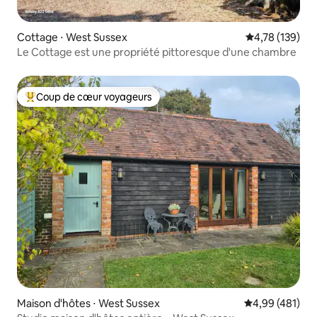
Cottage ⋅ West Sussex
Évaluation moy
4,78 (139)
Le Cottage est une propriété pittoresque d'une chambre
Coup de cœur voyageurs
Coups de cœur voyageurs les plus appréciés
Maison d'hôtes ⋅ West Sussex
Évaluation moy
4,99 (481)