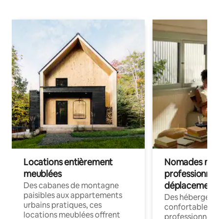
Locations entièrement
Nomades num
meublées
professionnel
déplacement
Des cabanes de montagne
paisibles aux appartements
Des hébergem
urbains pratiques, ces
confortables p
locations meublées offrent
professionnels