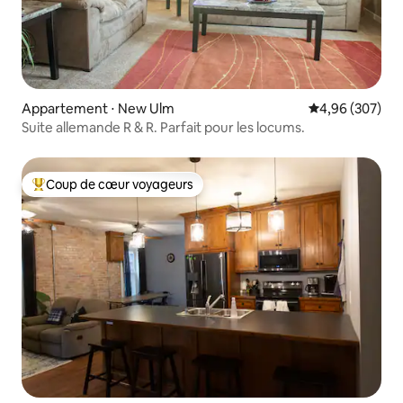
Appartement ⋅ New Ulm
Évaluation moy
4,96 (307)
Suite allemande R & R. Parfait pour les locums.
Coup de cœur voyageurs
Coups de cœur voyageurs les plus appréciés