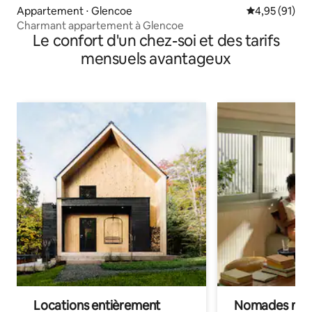
Appartement ⋅ Glencoe
Évaluation mo
4,95 (91)
Charmant appartement à Glencoe
Le confort d'un chez-soi et des tarifs
mensuels avantageux
Locations entièrement
Nomades num