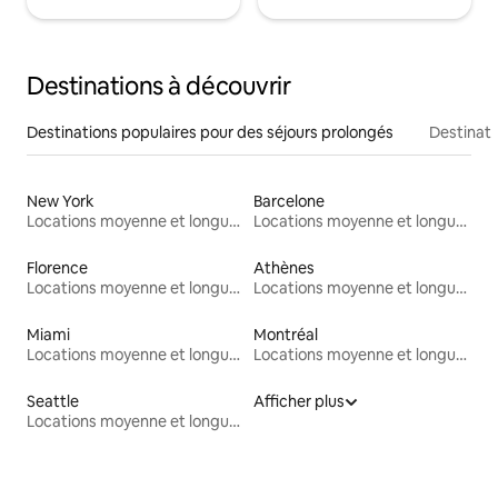
Destinations à découvrir
Destinations populaires pour des séjours prolongés
Destinati
New York
Barcelone
Locations moyenne et longue durée
Locations moyenne et longue durée
Florence
Athènes
Locations moyenne et longue durée
Locations moyenne et longue durée
Miami
Montréal
Locations moyenne et longue durée
Locations moyenne et longue durée
Seattle
Afficher plus
Locations moyenne et longue durée