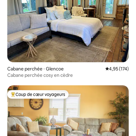
Cabane perchée ⋅ Glencoe
Évaluation moy
4,95 (174)
Cabane perchée cosy en cèdre
Coup de cœur voyageurs
Coups de cœur voyageurs les plus appréciés