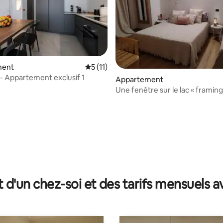
 sur la base de 15 commentaires : 5 sur 5
ment
Évaluation moyenne sur la base de 11 co
5 (11)
 - Appartement exclusif 1
Appartement
Une fenêtre sur le lac « framing
t d'un chez-soi et des tarifs mensuels 