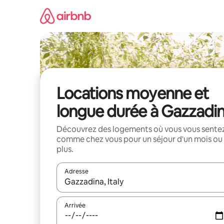
Aller
directement
au
contenu
Locations moyenne et
longue durée à Gazzadi
Découvrez des logements où vous vous sente
comme chez vous pour un séjour d'un mois ou
plus.
Adresse
Lorsque les résultats s'affichent, utilisez les flèc
Arrivée