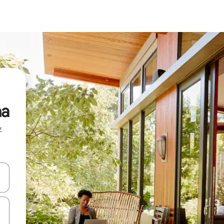
na
z
hes vers le haut et vers le bas pour les parcourir ou en appuyant et en fai