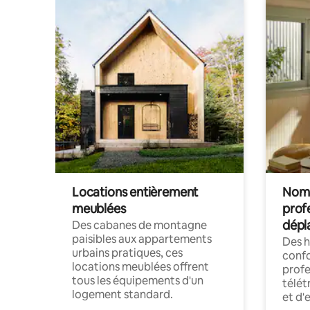
Locations entièrement
Noma
meublées
prof
dépl
Des cabanes de montagne
paisibles aux appartements
Des 
urbains pratiques, ces
confo
locations meublées offrent
profe
tous les équipements d'un
télét
logement standard.
et d'