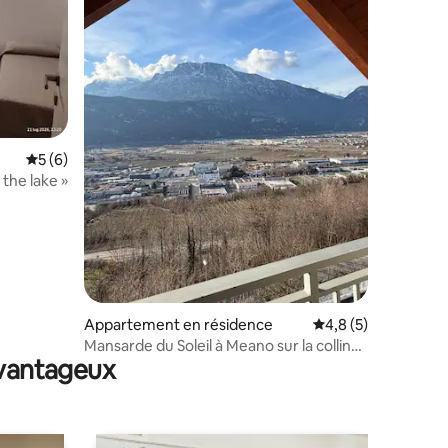
mmentaires : 5 sur 5
Évaluation moyenne sur la base de 6 commentaires : 5 sur 5
5 (6)
 the lake »
Appartement en résidence
Évaluation moyenne 
4,8 (5)
Mansarde du Soleil à Meano sur la colline
avantageux
de Trente