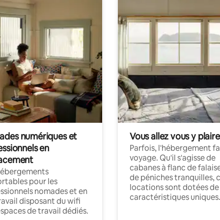
des numériques et
Vous allez vous y plaire
essionnels en
Parfois, l'hébergement fai
voyage. Qu'il s'agisse de
acement
cabanes à flanc de falais
hébergements
de péniches tranquilles, 
rtables pour les
locations sont dotées de
ssionnels nomades et en
caractéristiques uniques
ravail disposant du wifi
espaces de travail dédiés.