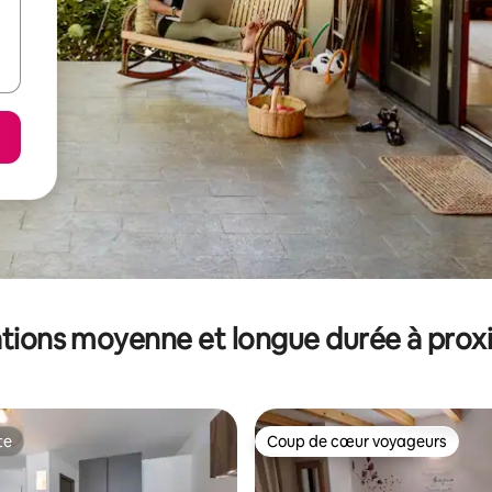
tions moyenne et longue durée à prox
te
Coup de cœur voyageurs
te
Coup de cœur voyageurs