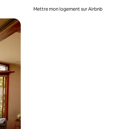
Mettre mon logement sur Airbnb
sant glisser.