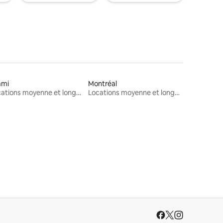
ami
Montréal
Locations moyenne et longue durée
Locations moyenne et longue durée