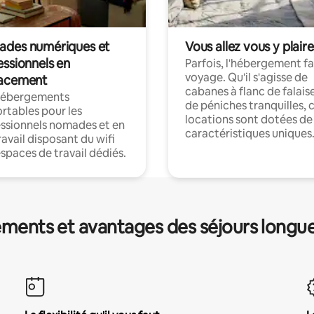
des numériques et
Vous allez vous y plaire
essionnels en
Parfois, l'hébergement fai
voyage. Qu'il s'agisse de
acement
cabanes à flanc de falais
hébergements
de péniches tranquilles, 
rtables pour les
locations sont dotées de
ssionnels nomades et en
caractéristiques uniques
ravail disposant du wifi
espaces de travail dédiés.
ments et avantages des séjours longu