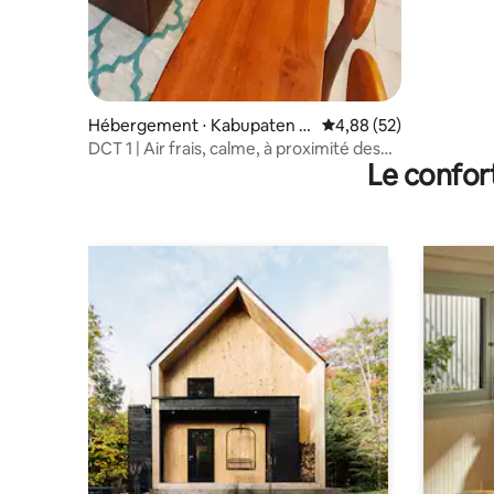
Hébergement ⋅ Kabupaten S
Évaluation moyenne sur
4,88 (52)
ukabumi
DCT 1 | Air frais, calme, à proximité des
Le confor
attractions touristiques