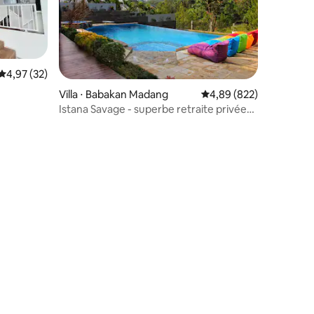
Évaluation moyenne sur la base de 32 commentaires : 4,97 sur 5
4,97 (32)
mmentaires : 5 sur 5
Villa ⋅ Babakan Madang
Évaluation moyenne sur
4,89 (822)
Istana Savage - superbe retraite privée
isolée