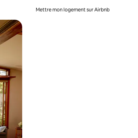
Mettre mon logement sur Airbnb
sant glisser.