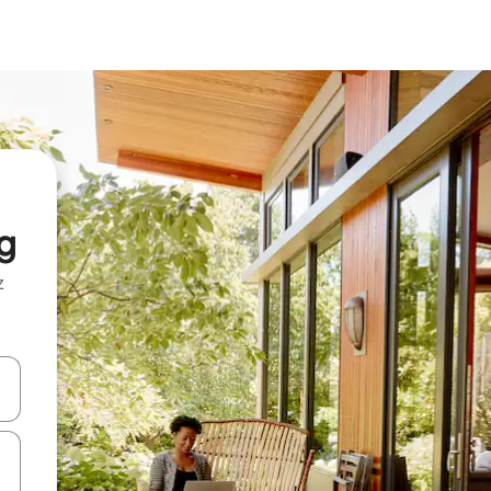
g
z
hes vers le haut et vers le bas pour les parcourir ou en appuyant et en fai