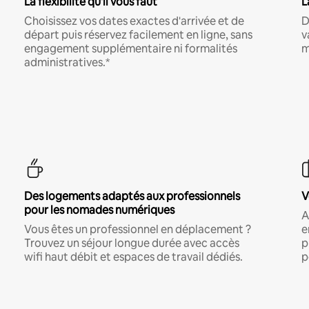
La flexibilité qu'il vous faut
L
Choisissez vos dates exactes d'arrivée et de
D
départ puis réservez facilement en ligne, sans
v
engagement supplémentaire ni formalités
m
administratives.*
Des logements adaptés aux professionnels
V
pour les nomades numériques
A
Vous êtes un professionnel en déplacement ?
e
Trouvez un séjour longue durée avec accès
p
wifi haut débit et espaces de travail dédiés.
p