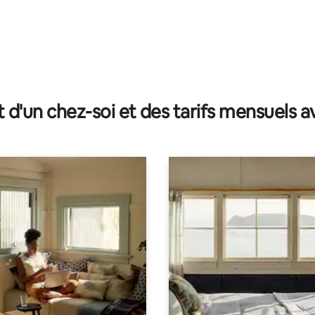
 la base de 52 commentaires : 4,88 sur 5
t d'un chez-soi et des tarifs mensuels 