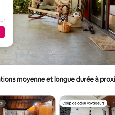
tions moyenne et longue durée à prox
te
Coup de cœur voyageurs
te
Coup de cœur voyageurs