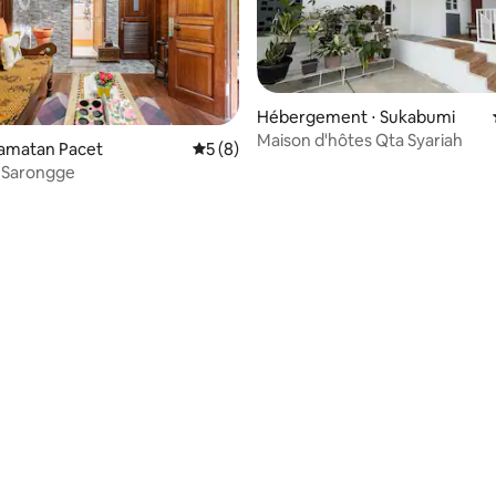
Hébergement ⋅ Sukabumi
Maison d'hôtes Qta Syariah
ecamatan Pacet
Évaluation moyenne sur la base de 8 co
5 (8)
a Sarongge