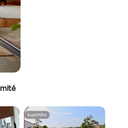
imité
Superhôte
Superhôte