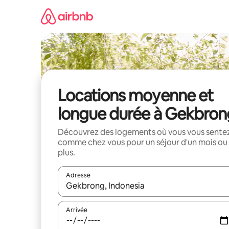
Aller
directement
au
contenu
Locations moyenne et
longue durée à Gekbron
Découvrez des logements où vous vous sente
comme chez vous pour un séjour d'un mois ou
plus.
Adresse
Lorsque les résultats s'affichent, utilisez les flèc
Arrivée