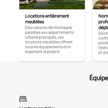
Locations entièrement
Noma
meublées
prof
dépl
Des cabanes de montagne
paisibles aux appartements
Des 
urbains pratiques, ces
confo
locations meublées offrent
profe
tous les équipements d'un
télét
logement standard.
et d'
Équipe