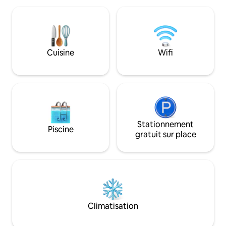
grande partie cons
salle de bain spacieuse. L'étage
partie miroir) et n
supérieur est accessible par les escaliers
distance de vélo d
depuis le salon, il y a ici des 2e toilettes et
gare d'Apeldoorn e
2 chambres. La maison est située à
Emplacement idéal 
proximité du parc national de
Cuisine
Wifi
à pied et les balad
HogeVeluwe et du musée Kroller Muller.
Stationnement
Piscine
gratuit sur place
Climatisation