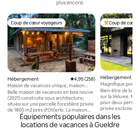
plus encore.
Coup de cœur voyageurs
Coup de cœur 
Coup de cœur voyageurs
Coups de cœur vo
Hébergement
Hébergement
Évaluation moyenne sur la base 
4,95 (258)
Magnifique pool h
Maison de vacances unique, maison
couverte
Bien-être de luxe 
forestière Otterlo
Belle maison de vacances en bois neuve
sur la Veluwe. Mai
(2021) construite sous architecture,
pour deux personne
située sur une parcelle forestière privée
privée exclusive d
de 1800 m2 près d'Otterlo. La maison
des douches, d'une
Équipements populaires dans les
dispose d'un beau jardin, d'une terrasse,
privative et d'un s
d'un poêle extérieur, d'un barbecue et
locations de vacances à Gueldre
privée et cuisine
d'un HOTTUB (pas de jacuzzi) Au rez-de-
dans un jardin aux 
chaussée, il y a un poêle à bois, une
Animaux non admis
cuisine ouverte, une chambre et une