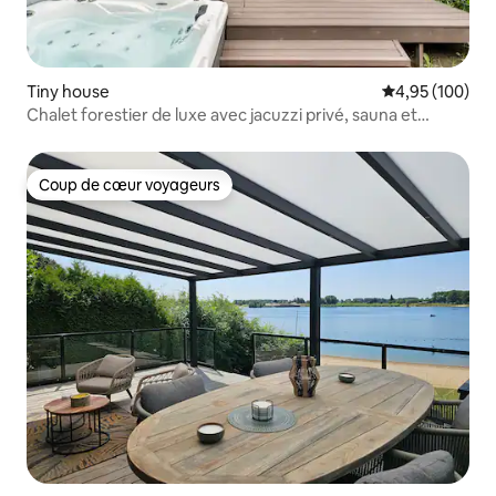
Tiny house
Évaluation moy
4,95 (100)
Chalet forestier de luxe avec jacuzzi privé, sauna et
climatisation
Coup de cœur voyageurs
Coup de cœur voyageurs