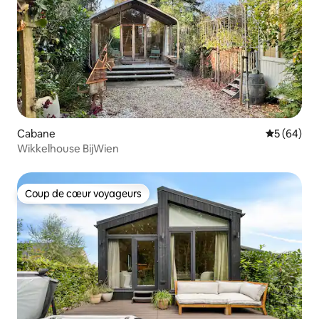
Cabane
Évaluation
5 (64)
Wikkelhouse BijWien
Coup de cœur voyageurs
Coup de cœur voyageurs