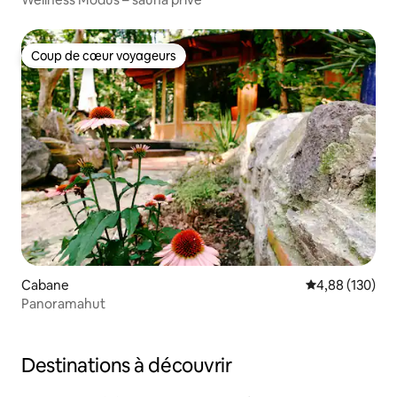
Coup de cœur voyageurs
Coup de cœur voyageurs
Cabane
Évaluation moy
4,88 (130)
Panoramahut
Destinations à découvrir