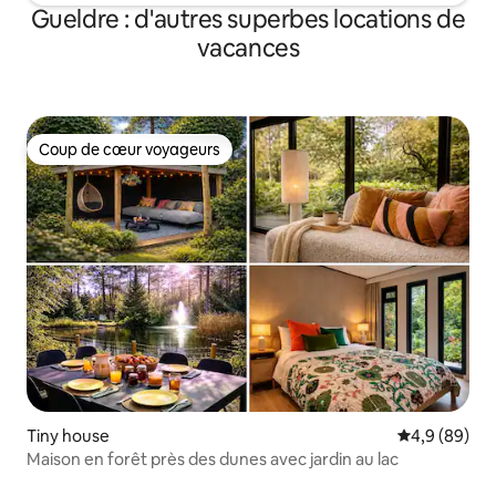
Gueldre : d'autres superbes locations de
vacances
Coup de cœur voyageurs
Coup de cœur voyageurs
Tiny house
Évaluation m
4,9 (89)
Maison en forêt près des dunes avec jardin au lac