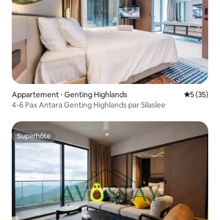
Appartement ⋅ Genting Highlands
Évaluation
5 (35)
4-6 Pax Antara Genting Highlands par Silaslee
Superhôte
Superhôte