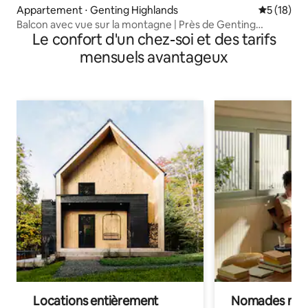
Appartement ⋅ Genting Highlands
Évaluation
5 (18)
Balcon avec vue sur la montagne | Près de Genting
Le confort d'un chez-soi et des tarifs
SkyWorlds
mensuels avantageux
Locations entièrement
Nomades num