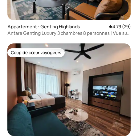
Appartement ⋅ Genting Highlands
Évaluation mo
4,79 (29)
Antara Genting Luxury 3 chambres 8 personnes | Vue sur
la montagne
Coup de cœur voyageurs
Coup de cœur voyageurs