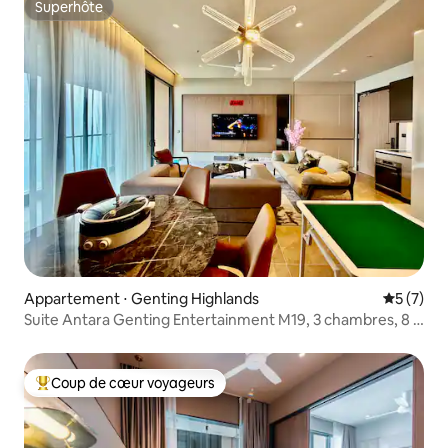
Superhôte
Superhôte
Appartement ⋅ Genting Highlands
Évaluatio
5 (7)
Suite Antara Genting Entertainment M19, 3 chambres, 8 à
10 personnes
Coup de cœur voyageurs
Coups de cœur voyageurs les plus appréciés