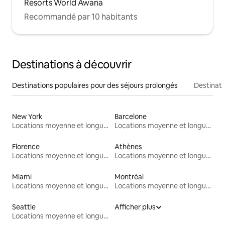
Resorts World Awana
Recommandé par 10 habitants
Destinations à découvrir
Destinations populaires pour des séjours prolongés
Destinati
New York
Barcelone
Locations moyenne et longue durée
Locations moyenne et longue durée
Florence
Athènes
Locations moyenne et longue durée
Locations moyenne et longue durée
Miami
Montréal
Locations moyenne et longue durée
Locations moyenne et longue durée
Seattle
Afficher plus
Locations moyenne et longue durée