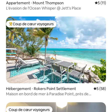
Appartement ⋅ Mount Thompson
Évaluatio
5 (11)
L'évasion de l'Ocean Whisper @ Jett's Place
Coup de cœur voyageurs
Coups de cœur voyageurs les plus appréciés
Hébergement ⋅ Rokers Point Settlement
Évaluation
5 (58)
Maison en bord de mer à Paradise Point, près de
l'aéroport
Coup de cœur voyageurs
Coup de cœur voyageurs