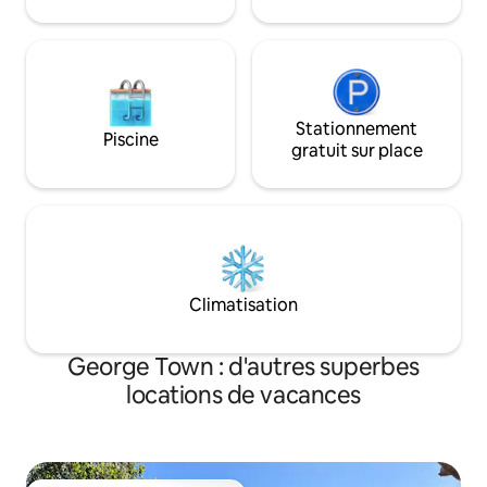
randonnée sur un banc de sable, des
parfaite sur l'île.
kayaks, des planches de paddle ou une
relaxez-vous et l
plongée avec tuba juste à côté de la
occuper de votre s
propriété.
Stationnement
Piscine
gratuit sur place
Climatisation
George Town : d'autres superbes
locations de vacances