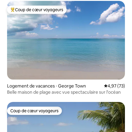
Coup de cœur voyageurs
Coups de cœur voyageurs les plus appréciés
Logement de vacances ⋅ George Town
Évaluation mo
4,97 (73)
Belle maison de plage avec vue spectaculaire sur l'océan
Coup de cœur voyageurs
Coup de cœur voyageurs