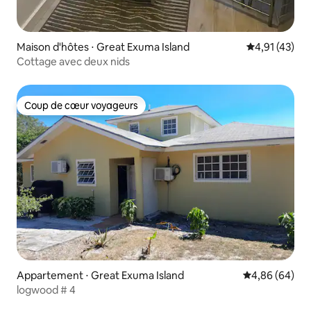
Maison d'hôtes ⋅ Great Exuma Island
Évaluation mo
4,91 (43)
Cottage avec deux nids
Coup de cœur voyageurs
Coup de cœur voyageurs
Appartement ⋅ Great Exuma Island
Évaluation mo
4,86 (64)
logwood # 4