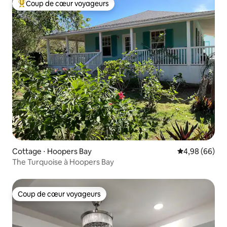
Coup de cœur voyageurs
Coups de cœur voyageurs les plus appréciés
Cottage ⋅ Hoopers Bay
Évaluation mo
4,98 (66)
The Turquoise à Hoopers Bay
Coup de cœur voyageurs
Coup de cœur voyageurs