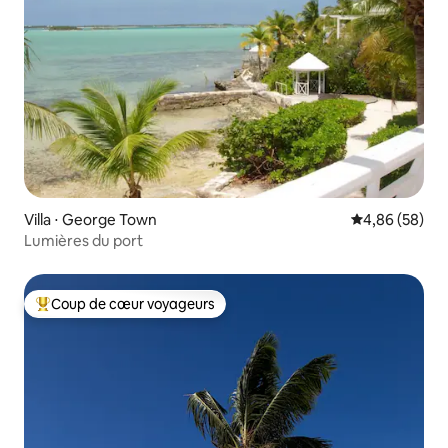
Villa ⋅ George Town
Évaluation mo
4,86 (58)
Lumières du port
Coup de cœur voyageurs
Coups de cœur voyageurs les plus appréciés