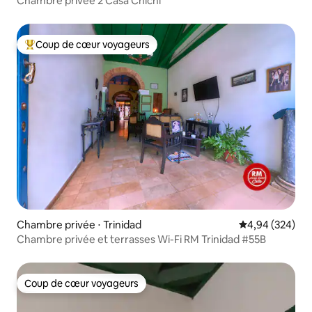
Chambre privée 2 Casa Chichi
Coup de cœur voyageurs
Coups de cœur voyageurs les plus appréciés
Chambre privée ⋅ Trinidad
Évaluation moy
4,94 (324)
Chambre privée et terrasses Wi-Fi RM Trinidad #55B
Coup de cœur voyageurs
Coup de cœur voyageurs