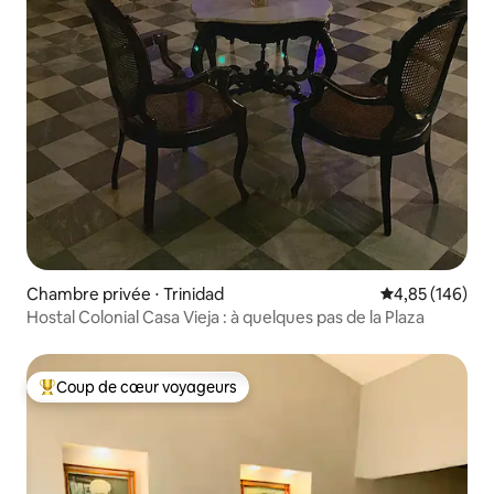
Chambre privée ⋅ Trinidad
Évaluation moy
4,85 (146)
Hostal Colonial Casa Vieja : à quelques pas de la Plaza
Coup de cœur voyageurs
Coups de cœur voyageurs les plus appréciés