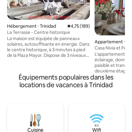
Hébergement ⋅ Trinidad
Évaluation moyenne sur la base 
4,75 (189)
La Terrasse - Centre historique
La maison est équipée de panneaux
Appartement ⋅ Tri
solaires, autosuffisante en énergie. Dans
Casa Nivia et Pep
le centre historique, à 3 minutes à pied
L'appartement off
de la Plaza Mayor. Dispose de 3 niveaux :
éclairage, donna
un salon avec un réfrigérateur et un
paisible et tranquill
congélateur, des escaliers qui mènent à
deuxième étage a
une mezzanine avec un lit double,
Équipements populaires dans les
privée. Grand espa
climatisation et ventilateur et une salle
extérieur, idéal po
de bain. À l'étage, la chambre avec lit
locations de vacances à Trinidad
petites familles ! !
double et un lit simple, climatisation et
l'appartement et l
un ventilateur et une salle de bain. Petite
que vous recevrez
terrasse, cuisine, un espace pour
comme chez vous ! 
profiter de délicieux petits déjeuners.
confort, nous avon
Sur le toit, une grande terrasse
notre propriété. 
panoramique avec une vue magnifique.
générateur, pour 
WI-FI GRATUIT
l'éclairage, la venti
Cuisine
Wifi