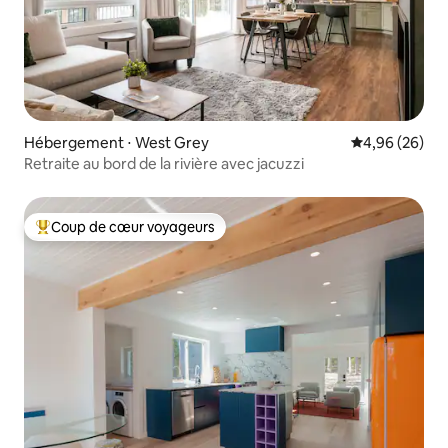
Hébergement ⋅ West Grey
Évaluation mo
4,96 (26)
Retraite au bord de la rivière avec jacuzzi
Coup de cœur voyageurs
Coups de cœur voyageurs les plus appréciés