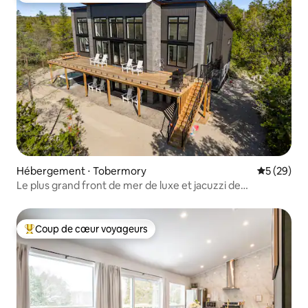
Hébergement ⋅ Tobermory
Évaluation
5 (29)
Le plus grand front de mer de luxe et jacuzzi de
Tobermory !
Coup de cœur voyageurs
Coups de cœur voyageurs les plus appréciés