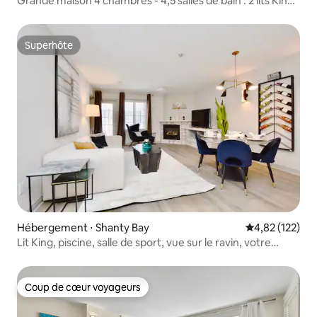
Grande maison 4 chambres - 4,5 salles de bain : 2 lits King
size/sauna/jeux
Superhôte
Superhôte
Hébergement ⋅ Shanty Bay
Évaluation moy
4,82 (122)
Lit King, piscine, salle de sport, vue sur le ravin, votre
escapade !
Coup de cœur voyageurs
Coup de cœur voyageurs