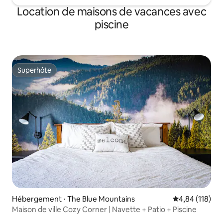
Location de maisons de vacances avec
piscine
Superhôte
Superhôte
Hébergement ⋅ The Blue Mountains
Évaluation moy
4,84 (118)
Maison de ville Cozy Corner | Navette + Patio + Piscine