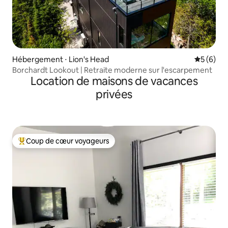
Hébergement ⋅ Lion's Head
Évaluatio
5 (6)
Borchardt Lookout | Retraite moderne sur l'escarpement
Location de maisons de vacances
privées
Coup de cœur voyageurs
Coups de cœur voyageurs les plus appréciés