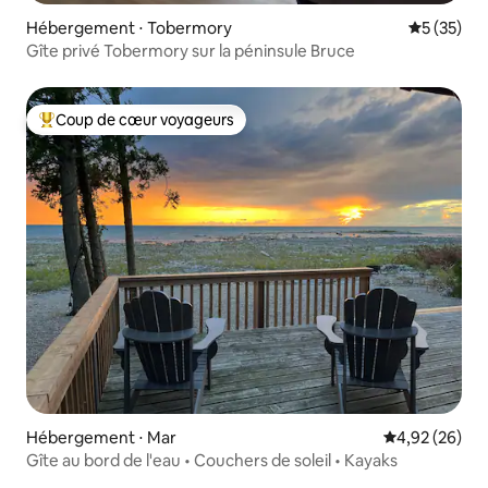
Hébergement ⋅ Tobermory
Évaluation
5 (35)
Gîte privé Tobermory sur la péninsule Bruce
Coup de cœur voyageurs
Coups de cœur voyageurs les plus appréciés
Hébergement ⋅ Mar
Évaluation mo
4,92 (26)
Gîte au bord de l'eau • Couchers de soleil • Kayaks