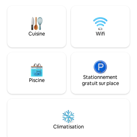
complètes + sauna, plus de 2400 pieds
cheminée, faites u
carrés. Stationnement pour 3 voitures,
jouez à des jeux d
stationnement supplémentaire
l'extérieur, nous
disponible sur le parking à côté.
nos collines, nos f
Barbecue à gaz, foyer, 2x gaz FP, Wifi
rivières, le Bruce T
rapide et télévision 77", wshr/dryr.
baie Georgienne.
Cuisine
Wifi
48amp EV pwr. À quelques minutes de la
la musique, les mu
marina pour la location de
scène gastronomiq
Seadoo/bateaux. À distance de marche
quelques pas de v
de restaurants gastronomiques, de pubs
et de magasins. Surf cerf-volant et
pêche sur glace
Stationnement
Piscine
gratuit sur place
Climatisation