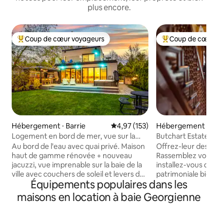
plus encore.
Coup de cœur voyageurs
Coup de cœur 
Coups de cœur voyageurs les plus appréciés
Coups de cœur vo
Hébergement ⋅ Barrie
Évaluation moyenne sur la base 
4,97 (153)
Hébergement ⋅ O
d
Logement en bord de mer, vue sur la
Butchart Estate : 
ville/le coucher du soleil et à quelques
couper le souffle
Au bord de l'eau avec quai privé. Maison
Offrez-leur des va
pas de la plage
haut de gamme rénovée + nouveau
Rassemblez votre f
jacuzzi, vue imprenable sur la baie de la
installez-vous dan
ville avec couchers de soleil et levers de
patrimoniale bien
Équipements populaires dans les
soleil en été. Marches vers la plage et le
quelques jours. Pro
parc de Minet 's Point. 4 chambres
gastronomique, d
maisons en location à baie Georgienne
appropriées et 2 canapés gigognes
votre piscine intér
(queen size et lits jumeaux) 3 chambres
jacuzzi, blottissez