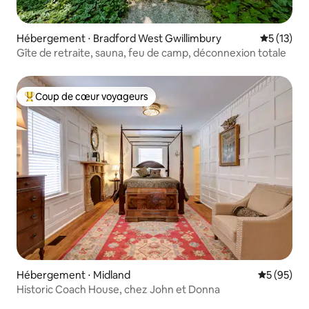
Hébergement ⋅ Bradford West Gwillimbury
Évaluation
5 (13)
Gîte de retraite, sauna, feu de camp, déconnexion totale
Coup de cœur voyageurs
Coups de cœur voyageurs les plus appréciés
Hébergement ⋅ Midland
Évaluation
5 (95)
Historic Coach House, chez John et Donna