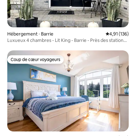
Hébergement ⋅ Barrie
Évaluation moy
4,91 (136)
Luxueux 4 chambres - Lit King - Barrie - Près des stations
de ski
Coup de cœur voyageurs
Coup de cœur voyageurs