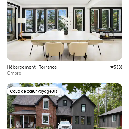
Hébergement ⋅ Torrance
Évaluatio
5 (3)
Ombre
Coup de cœur voyageurs
Coup de cœur voyageurs