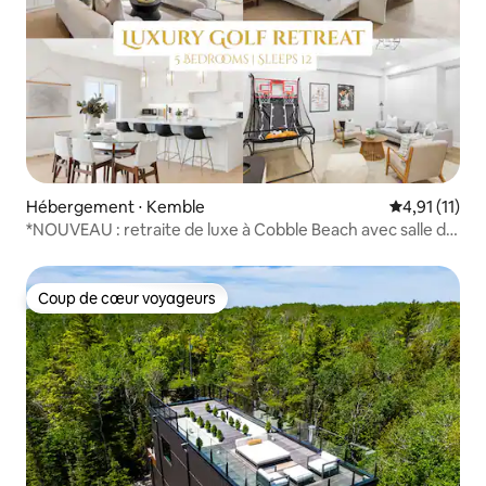
Hébergement ⋅ Kemble
Évaluation m
4,91 (11)
*NOUVEAU : retraite de luxe à Cobble Beach avec salle de
jeux
Coup de cœur voyageurs
Coup de cœur voyageurs