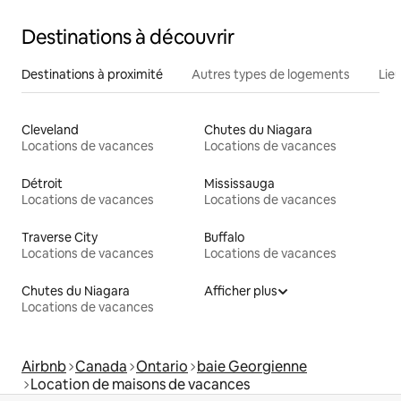
Destinations à découvrir
Destinations à proximité
Autres types de logements
Lie
Cleveland
Chutes du Niagara
Locations de vacances
Locations de vacances
Détroit
Mississauga
Locations de vacances
Locations de vacances
Traverse City
Buffalo
Locations de vacances
Locations de vacances
Chutes du Niagara
Afficher plus
Locations de vacances
Airbnb
Canada
Ontario
baie Georgienne
Location de maisons de vacances