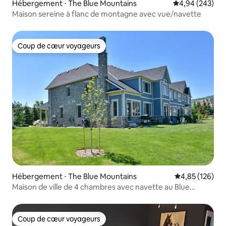
Hébergement ⋅ The Blue Mountains
Évaluation moy
4,94 (243)
Maison sereine à flanc de montagne avec vue/navette
Coup de cœur voyageurs
Coup de cœur voyageurs
Hébergement ⋅ The Blue Mountains
Évaluation moy
4,85 (126)
Maison de ville de 4 chambres avec navette au Blue
Mountain Village
Coup de cœur voyageurs
Coup de cœur voyageurs