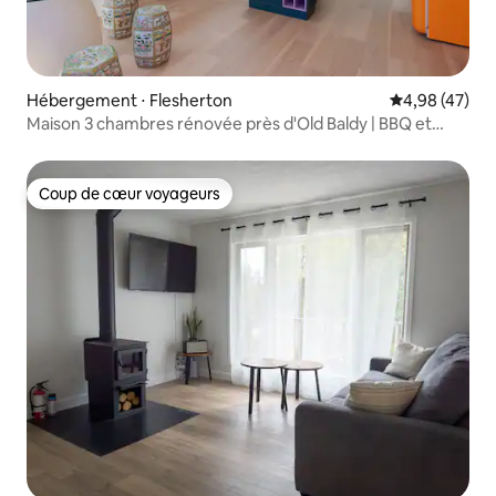
Hébergement ⋅ Flesherton
Évaluation mo
4,98 (47)
Maison 3 chambres rénovée près d'Old Baldy | BBQ et
jacuzzi
Coup de cœur voyageurs
Coup de cœur voyageurs