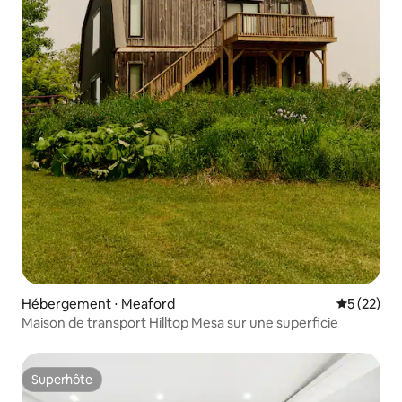
Hébergement ⋅ Meaford
Évaluation
5 (22)
Maison de transport Hilltop Mesa sur une superficie
Superhôte
Superhôte