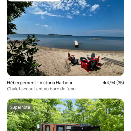
Hébergement ⋅ Victoria Harbour
Évaluation mo
4,94 (35)
Chalet accueillant au bord de l'eau
Superhôte
Superhôte