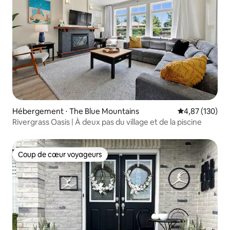
Hébergement ⋅ The Blue Mountains
Évaluation moy
4,87 (130)
Rivergrass Oasis | À deux pas du village et de la piscine
Coup de cœur voyageurs
Coup de cœur voyageurs