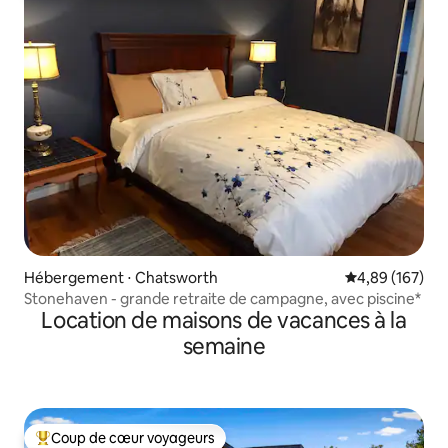
Hébergement ⋅ Chatsworth
Évaluation moy
4,89 (167)
Stonehaven - grande retraite de campagne, avec piscine*
Location de maisons de vacances à la
semaine
Coup de cœur voyageurs
Coups de cœur voyageurs les plus appréciés