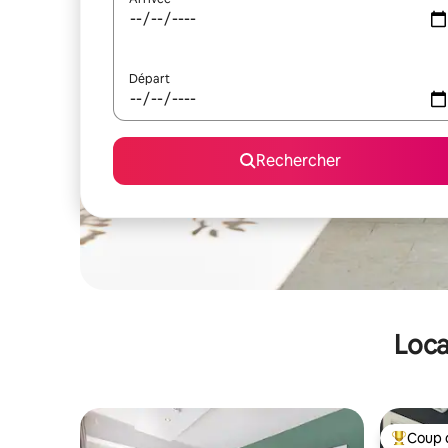
Départ
Rechercher
Loca
Coup 
Coups de