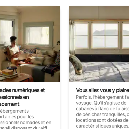
des numériques et
Vous allez vous y plaire
essionnels en
Parfois, l'hébergement fai
voyage. Qu'il s'agisse de
acement
cabanes à flanc de falais
hébergements
de péniches tranquilles, 
rtables pour les
locations sont dotées de
ssionnels nomades et en
caractéristiques uniques
ravail disposant du wifi