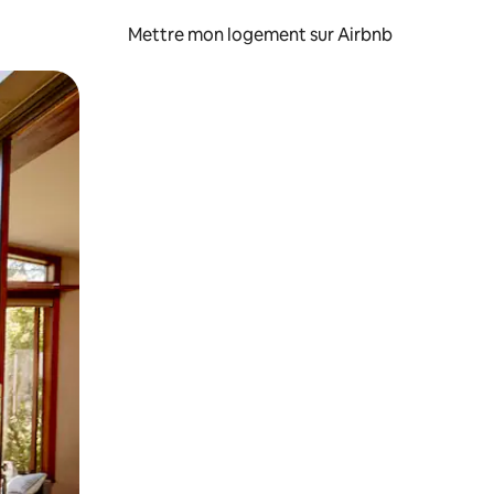
Mettre mon logement sur Airbnb
sant glisser.