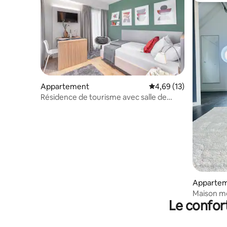
Appartement
Évaluation moyenne su
4,69 (13)
Résidence de tourisme avec salle de
sport et espace de travail partagé
Appartem
Maison m
Le confor
avec lieu 