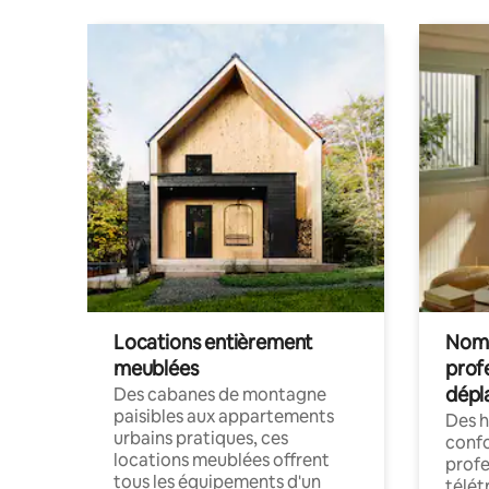
Locations entièrement
Noma
meublées
prof
dépl
Des cabanes de montagne
paisibles aux appartements
Des 
urbains pratiques, ces
confo
locations meublées offrent
profe
tous les équipements d'un
télét