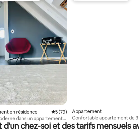
r la base de 13 commentaires : 4,69 sur 5
Appartement
ent en résidence
Évaluation moyenne sur la base de 79 co
5 (79)
Confortable appartement de 3
oderne dans un appartement
t d'un chez-soi et des tarifs mensuels 
avec jardin
de travail