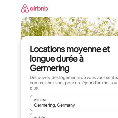
Aller
directement
au
contenu
Locations moyenne et
longue durée à
Germering
Découvrez des logements où vous vous sente
comme chez vous pour un séjour d'un mois ou
plus.
Adresse
Lorsque les résultats s'affichent, utilisez les flèc
Arrivée