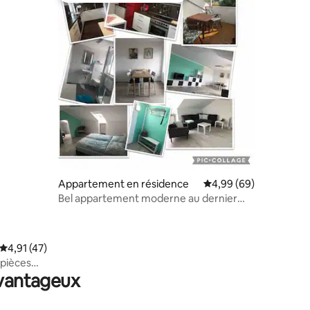
Appartement en résidence
Évaluation moyenne su
4,99 (69)
Bel appartement moderne au dernier
étage dans la région de Munich
Évaluation moyenne sur la base de 47 commentaires : 4,91 sur 5
4,91 (47)
mmentaires : 5 sur 5
 pièces
avantageux