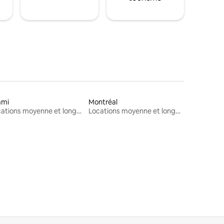
ami
Montréal
Locations moyenne et longue durée
Locations moyenne et longue durée