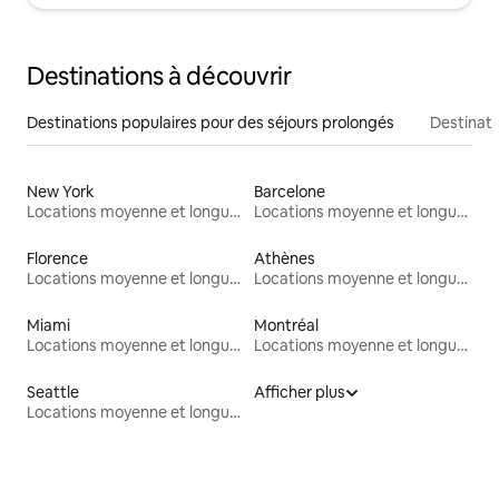
Destinations à découvrir
Destinations populaires pour des séjours prolongés
Destinati
New York
Barcelone
Locations moyenne et longue durée
Locations moyenne et longue durée
Florence
Athènes
Locations moyenne et longue durée
Locations moyenne et longue durée
Miami
Montréal
Locations moyenne et longue durée
Locations moyenne et longue durée
Seattle
Afficher plus
Locations moyenne et longue durée