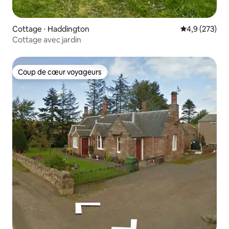
Cottage ⋅ Haddington
Évaluation mo
4,9 (273)
Cottage avec jardin
Coup de cœur voyageurs
Coup de cœur voyageurs