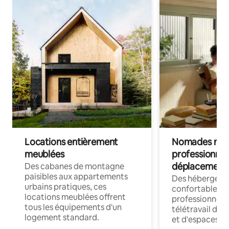
Locations entièrement
Nomades num
meublées
professionnel
déplacement
Des cabanes de montagne
paisibles aux appartements
Des hébergem
urbains pratiques, ces
confortables p
locations meublées offrent
professionnels
tous les équipements d'un
télétravail dis
logement standard.
et d'espaces de