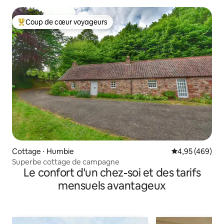
Coup de cœur voyageurs
Coups de cœur voyageurs les plus appréciés
Cottage ⋅ Humbie
Évaluation moy
4,95 (469)
Superbe cottage de campagne
Le confort d'un chez-soi et des tarifs
mensuels avantageux