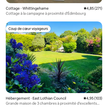
Cottage ⋅ Whittingehame
Évaluation moy
4,85 (271)
Cottage à la campagne à proximité d'Édimbourg
Coup de cœur voyageurs
Coup de cœur voyageurs
Hébergement ⋅ East Lothian Council
Évaluation moy
4,95 (103)
Grande maison de 3 chambres à proximité d'excellents
terrains de golf.