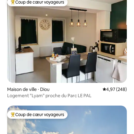
Coup de cœur voyageurs
Coups de cœur voyageurs les plus appréciés
Maison de ville ⋅ Diou
Évaluation moy
4,97 (248)
Logement "Lyam" proche du Parc LE PAL
Coup de cœur voyageurs
Coups de cœur voyageurs les plus appréciés