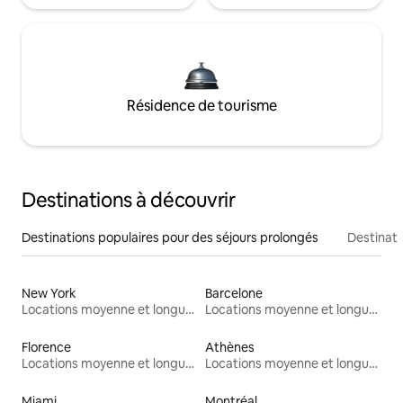
Résidence de tourisme
Destinations à découvrir
Destinations populaires pour des séjours prolongés
Destinati
New York
Barcelone
Locations moyenne et longue durée
Locations moyenne et longue durée
Florence
Athènes
Locations moyenne et longue durée
Locations moyenne et longue durée
Miami
Montréal