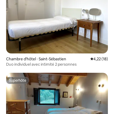
Chambre d'hôtel ⋅ Saint-Sébastien
Évaluation mo
4,22 (18)
Duo individuel avec intimité 2 personnes
Superhôte
Superhôte