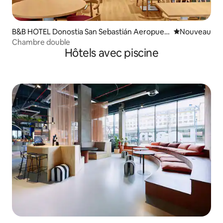
B&B HOTEL Donostia San Sebastián Aeropuer
Nouvel hébe
Nouveau
to
Chambre double
Hôtels avec piscine