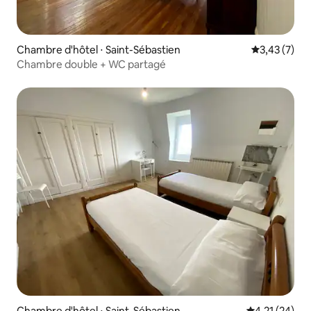
Chambre d'hôtel ⋅ Saint-Sébastien
Évaluation m
3,43 (7)
Chambre double + WC partagé
Chambre d'hôtel ⋅ Saint-Sébastien
Évaluation mo
4,21 (24)