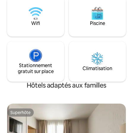
et le musée San Telmo. Tout est
boutique. Les cha
accessible en 5 minutes à pied
grandes et spacieu
L'appartement est insonorisé.
superficie de 38 m
Wifi
Piscine
Stationnement
Climatisation
gratuit sur place
Hôtels adaptés aux familles
Superhôte
Superhôte