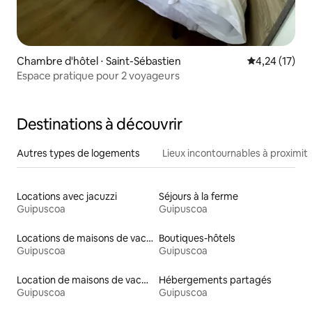
Chambre d'hôtel ⋅ Saint-Sébastien
Évaluation mo
4,24 (17)
Espace pratique pour 2 voyageurs
Destinations à découvrir
Autres types de logements
Lieux incontournables à proximit
Locations avec jacuzzi
Séjours à la ferme
Guipuscoa
Guipuscoa
Locations de maisons de vacances
Boutiques-hôtels
Guipuscoa
Guipuscoa
Location de maisons de vacances
Hébergements partagés
Guipuscoa
Guipuscoa