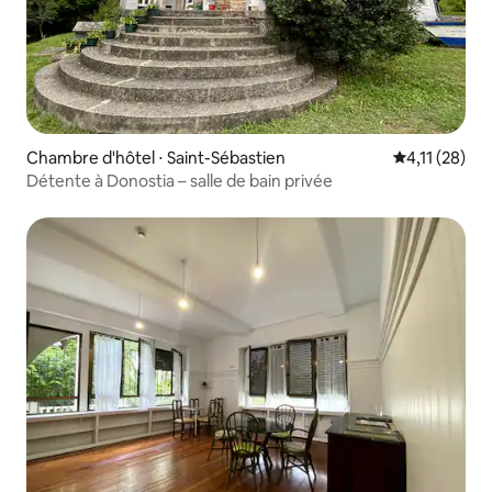
Chambre d'hôtel ⋅ Saint-Sébastien
Évaluation m
4,11 (28)
Détente à Donostia – salle de bain privée