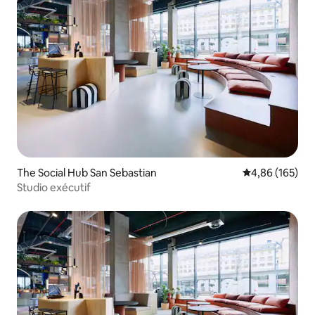
The Social Hub San Sebastian
Évaluation moy
4,86 (165)
Studio exécutif