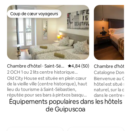
Coup de cœur voyageurs
Coup de cœur voyageurs
Chambre d'hôtel ⋅ Saint-Séb
Évaluation moyenne sur la base
4,84 (50)
Chambre d'hôtel ⋅
astien
n
2 OCH 1 ou 2 lits centre historique
Catalogne Donosti
SaintSébastien
triple
Old City House est située en plein cœur
Bienvenue au Cata
de la vieille ville (centre historique), haut
hôtel est situé sur
lieu du tourisme à Saint-Sébastien,
naturel, sur la col
réputée pour ses bars à pintxos basques
dans le centre de la
Équipements populaires dans les hôtels
et ses restaurants. se trouve à proximité
magnifiques vues 
des principaux sites touristiques : les
plage de La Conch
de Guipuscoa
plages de La Concha et de Zurriola, le
la cathédrale, c'est
Kursaal (où se déroule le festival du film),
séjourner à Saint-
le château de La Mota, l'église San
du charme d'un bâ
Vicente (de style gothique, XVIe siècle)
avec tout le confor