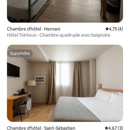
Chambre d'hôtel ⋅ Hernani
Évaluation m
4,75 (4)
Hôtel Txintxua - Chambre quadruple avec baignoire
Superhôte
Superhôte
Chambre d'hôtel ⋅ Saint-Sébastien
Évaluation m
4,67 (3)