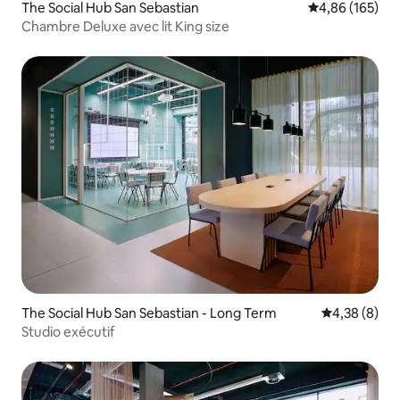
The Social Hub San Sebastian
Évaluation moy
4,86 (165)
Chambre Deluxe avec lit King size
The Social Hub San Sebastian - Long Term
Évaluation m
4,38 (8)
Studio exécutif