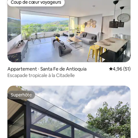
Coup de cœur voyageurs
Coup de cœur voyageurs
Appartement ⋅ Santa Fe de Antioquia
Évaluation mo
4,96 (51)
Escapade tropicale à la Citadelle
Superhôte
Superhôte