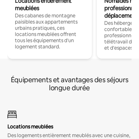
Locations entièrement
Nomades num
meublées
professionnel
déplacement
Des cabanes de montagne
paisibles aux appartements
Des hébergem
urbains pratiques, ces
confortables p
locations meublées offrent
professionnels
tous les équipements d'un
télétravail dis
logement standard.
et d'espaces de
Équipements et avantages des séjours
longue durée
Locations meublées
Des logements entièrement meublés avec une cuisine,