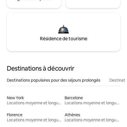
Résidence de tourisme
Destinations à découvrir
Destinations populaires pour des séjours prolongés
Destinati
New York
Barcelone
Locations moyenne et longue durée
Locations moyenne et longue durée
Florence
Athènes
Locations moyenne et longue durée
Locations moyenne et longue durée