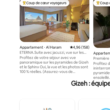
Coup de cœur voyageurs
Coup 
Coups de cœur voyageurs les plus appréciés
Coups de
Appartement ⋅ Al Haram
Évaluation moyenne sur 
4,96 (158)
ETERNA.Suite avec jacuzzi, vue sur les
Apparteme
pyramides et balcon
Profitez de votre séjour avec vue
Première 
panoramique sur les pyramides de Gizeh
Profitez 
et le Sphinx Oui, la vue et les photos sont
ininterro
100 % réelles. (Assurez-vous de
pyramides
consulter nos autres annonces aussi)
ensoleillé. Idéalement situé directeme
Offrez-vous une vue imprenable sur
Gizeh : équip
sur la rou
toutes les pyramides de Gizeh de
facile, le
n'importe où dans ce studio oriental
Grand Mus
contemporain ou tout en vous
minutes 
détendant dans le jacuzzi. Il est
plateau de
également à 10 minutes à pied du portail
logements
d'entrée des pyramides. Pour profiter au