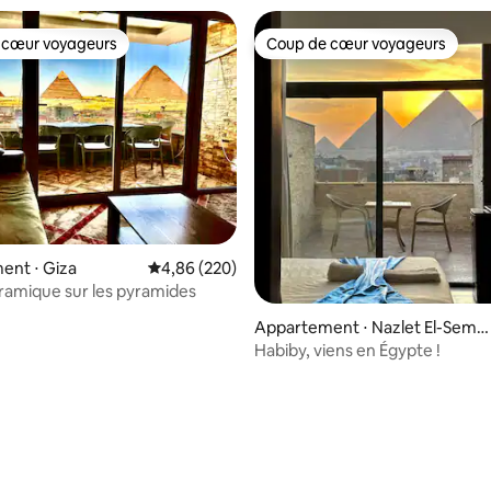
s
 cœur voyageurs
Coup de cœur voyageurs
 cœur voyageurs
Coup de cœur voyageurs
ent ⋅ Giza
Évaluation moyenne sur la base de 220 commen
4,86 (220)
amique sur les pyramides
Appartement ⋅ Nazlet El-Sem
man
Habiby, viens en Égypte !
 la base de 27 commentaires : 4,89 sur 5