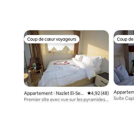
majestueuses
Coup de cœur voyageurs
Coup de
Coup de cœur voyageurs
Coup de
Apparteme
Appartement ⋅ Nazlet El-Sem
Évaluation moyenne sur
4,92 (48)
man
Suite Cap
man
Premier site avec vue sur les pyramides,
2 lits et jacuzzi