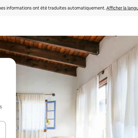
nes informations ont été traduites automatiquement. 
Afficher la lang
s
hes vers le haut et vers le bas pour les parcourir ou en appuyant et en fai