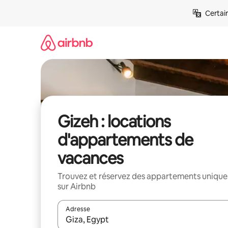
Aller
Certai
directement
au
contenu
Gizeh : locations
d'appartements de
vacances
Trouvez et réservez des appartements unique
sur Airbnb
Adresse
Lorsque les résultats s'affichent, utilisez les flèc