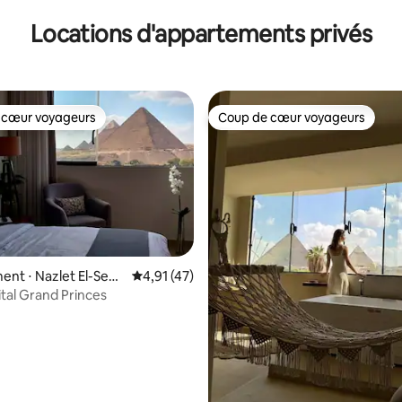
Locations d'appartements privés
 cœur voyageurs
Coup de cœur voyageurs
 cœur voyageurs
Coup de cœur voyageurs
nt ⋅ Nazlet El-Sem
Évaluation moyenne sur la base de 47 comme
4,91 (47)
 la base de 48 commentaires : 4,92 sur 5
ital Grand Princes