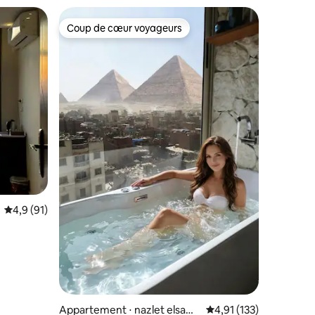
Coup de cœur voyageurs
Coup de cœur voyageurs
taires : 4,86 sur 5
Évaluation moyenne sur la base de 91 commentaires : 4,9 sur 5
4,9 (91)
Appartement ⋅ nazlet elsam
Évaluation moyenne sur
4,91 (133)