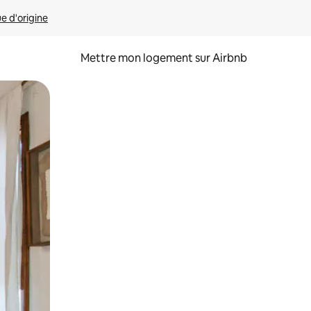
ue d'origine
Mettre mon logement sur Airbnb
sant glisser.