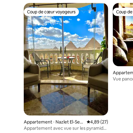
pyramide
Coup de cœur voyageurs
Coup de
Coup de cœur voyageurs
Coup de
Appartem
Vue panor
Appartement ⋅ Nazlet El-Sem
Évaluation moyenne sur
4,89 (27)
man
Appartement avec vue sur les pyramides