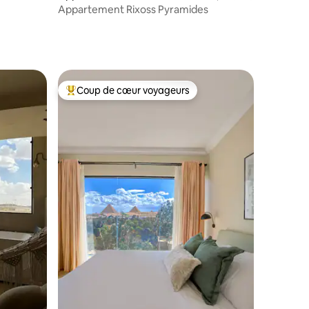
man
Appartement Rixoss Pyramides
Coup de cœur voyageurs
Coups de cœur voyageurs les plus appréciés
ntaires : 4,91 sur 5