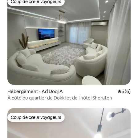
Coup de cœur voyageurs
Coup de cœur voyageurs
Hébergement ⋅ Ad Doqi A
Évaluatio
5 (6)
À côté du quartier de Dokki et de l'hôtel Sheraton
Coup de cœur voyageurs
Coup de cœur voyageurs