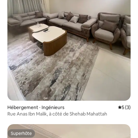
Hébergement ⋅ Ingénieurs
Évaluatio
5 (3)
Rue Anas Ibn Malik, à côté de Shehab Mahattah
Superhôte
Superhôte