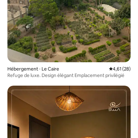
Hébergement ⋅ Le Caire
Évaluation mo
4,61 (28)
Refuge de luxe. Design élégant Emplacement privilégié