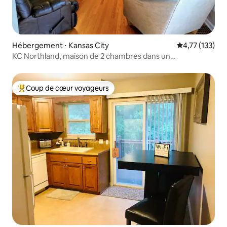
Hébergement ⋅ Kansas City
Évaluation moy
4,77 (133)
KC Northland, maison de 2 chambres dans un
emplacement idéal
Coup de cœur voyageurs
Coups de cœur voyageurs les plus appréciés