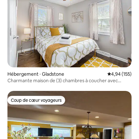
Hébergement ⋅ Gladstone
Évaluation moy
4,94 (155)
Charmante maison de (3) chambres à coucher avec
restaurants accessibles à pied
Coup de cœur voyageurs
Coup de cœur voyageurs