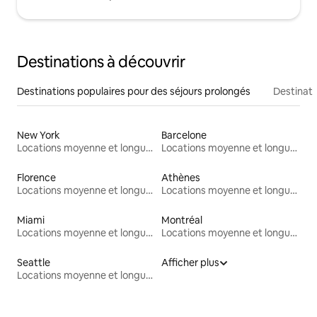
Destinations à découvrir
Destinations populaires pour des séjours prolongés
Destinati
New York
Barcelone
Locations moyenne et longue durée
Locations moyenne et longue durée
Florence
Athènes
Locations moyenne et longue durée
Locations moyenne et longue durée
Miami
Montréal
Locations moyenne et longue durée
Locations moyenne et longue durée
Seattle
Afficher plus
Locations moyenne et longue durée