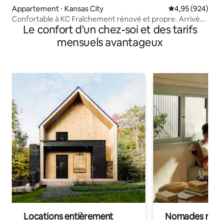
Appartement ⋅ Kansas City
Évaluation moy
4,95 (924)
Confortable à KC Fraîchement rénové et propre. Arrivée
Le confort d'un chez-soi et des tarifs
autonome
mensuels avantageux
Locations entièrement
Nomades num