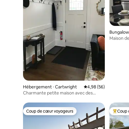
Bungalow
Maison de
Hébergement ⋅ Cartwright
Évaluation moyenne sur
4,98 (56)
Charmante petite maison avec des
équipements modernes
Coup de cœur voyageurs
Coup 
Coup de cœur voyageurs
Coups de