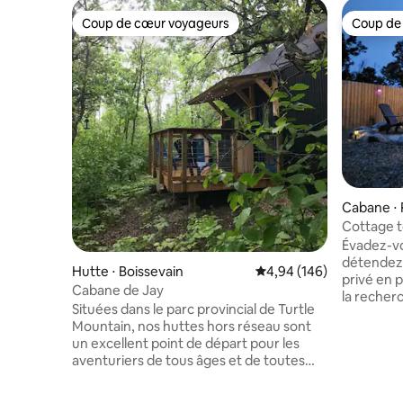
Coup de cœur voyageurs
Coup de
Coup de cœur voyageurs
Coup de
Cabane ⋅ 
Cottage t
Évadez-vou
détendez-
Hutte ⋅ Boissevain
Évaluation moyenne sur 
4,94 (146)
privé en 
Cabane de Jay
la recher
Situées dans le parc provincial de Turtle
ou d'une a
Mountain, nos huttes hors réseau sont
l'endroit 
un excellent point de départ pour les
créer des so
aventuriers de tous âges et de toutes
6-10 minu
capacités toute l'année. Nos cabanes ont
de la vill
beaucoup à offrir dans leur petite
restauran