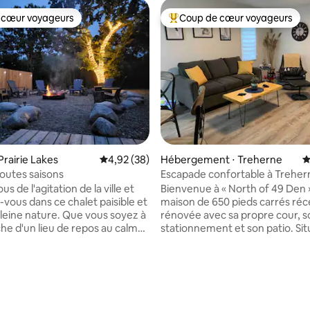
 cœur voyageurs
Coup de cœur voyageurs
 cœur voyageurs
Coups de cœur voyageurs les p
Prairie Lakes
Évaluation moyenne sur la base de 38 commen
4,92 (38)
Hébergement ⋅ Treherne
É
outes saisons
Escapade confortable à Treher
s de l'agitation de la ville et
Bienvenue à « North of 49 Den »
vous dans ce chalet paisible et
maison de 650 pieds carrés r
la base de 146 commentaires : 4,94 sur 5
pleine nature. Que vous soyez à
rénovée avec sa propre cour, s
che d'un lieu de repos au calme
stationnement et son patio. Situé dans la
venture en plein air, c'est
ville calme et paisible de Treherne. 
idéal pour vous détendre et
vous détendre ! Profitez des se
uvenirs inoubliables. Situé à
naturels locaux, faites du vélo 
tes des plages et à 6 minutes
Tiger Hills, visitez le musée Se
e pour les courses et les
Chance Car, jouez au golf loca
ts. Apportez votre VTT, votre
nagez au centre aquatique, fait