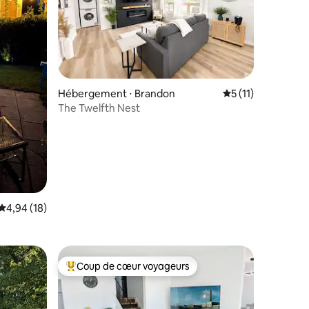
taires : 4,93 sur 5
Hébergement ⋅ Brandon
Évaluation moyenn
5 (11)
The Twelfth Nest
Évaluation moyenne sur la base de 18 commentaires : 4,94 sur 5
4,94 (18)
Coup de cœur voyageurs
Coups de cœur voyageurs les plus appréciés