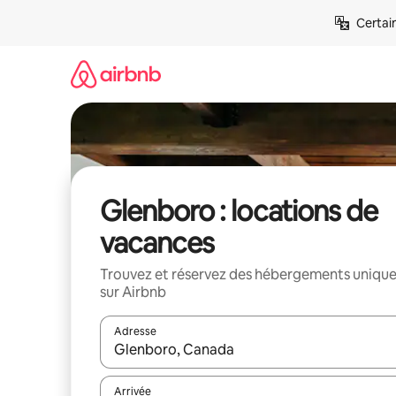
Aller
Certai
directement
au
contenu
Glenboro : locations de
vacances
Trouvez et réservez des hébergements uniqu
sur Airbnb
Adresse
Lorsque les résultats s'affichent, utilisez les flèc
Arrivée