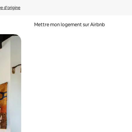
ue d'origine
Mettre mon logement sur Airbnb
sant glisser.