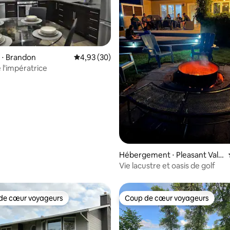
 ⋅ Brandon
Évaluation moyenne sur la base de 30 commen
4,93 (30)
 l'impératrice
 la base de 56 commentaires : 4,98 sur 5
Hébergement ⋅ Pleasant Valle
y
Vie lacustre et oasis de golf
de cœur voyageurs
Coup de cœur voyageurs
 cœur voyageurs les plus appréciés
Coup de cœur voyageurs