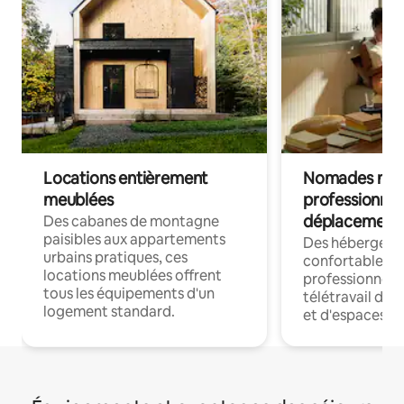
Locations entièrement
Nomades num
meublées
professionnel
déplacement
Des cabanes de montagne
paisibles aux appartements
Des hébergem
urbains pratiques, ces
confortables p
locations meublées offrent
professionnels
tous les équipements d'un
télétravail dis
logement standard.
et d'espaces de