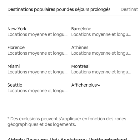
Destinations populaires pour des séjours prolongés
Destinati
New York
Barcelone
Locations moyenne et longue durée
Locations moyenne et longue durée
Florence
Athènes
Locations moyenne et longue durée
Locations moyenne et longue durée
Miami
Montréal
Locations moyenne et longue durée
Locations moyenne et longue durée
Seattle
Afficher plus
Locations moyenne et longue durée
* Des exclusions peuvent s'appliquer en fonction des zones
géographiques et des logements.