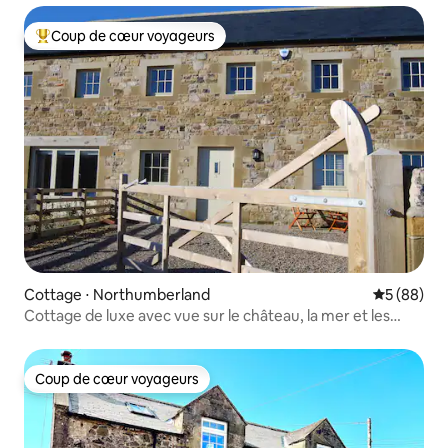
Coup de cœur voyageurs
Coups de cœur voyageurs les plus appréciés
Cottage ⋅ Northumberland
Évaluation
5 (88)
Cottage de luxe avec vue sur le château, la mer et les
collines
Coup de cœur voyageurs
Coup de cœur voyageurs