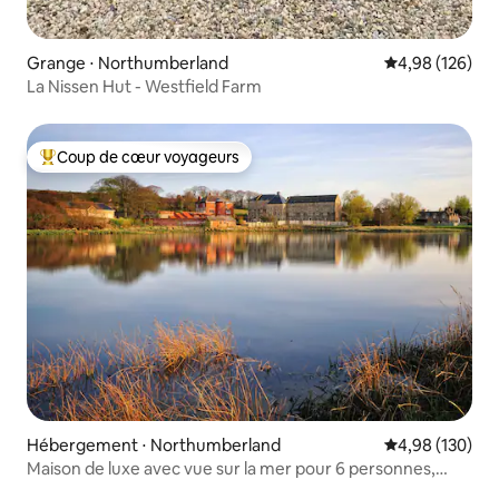
Grange ⋅ Northumberland
Évaluation moy
4,98 (126)
La Nissen Hut - Westfield Farm
Coup de cœur voyageurs
Coups de cœur voyageurs les plus appréciés
Hébergement ⋅ Northumberland
Évaluation moy
4,98 (130)
Maison de luxe avec vue sur la mer pour 6 personnes,
près de Bamburgh