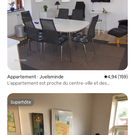
Appartement ⋅ Juelsminde
Évaluation moy
4,94 (159)
L'appartement est proche du centre-ville et des
commerces
Superhôte
Superhôte