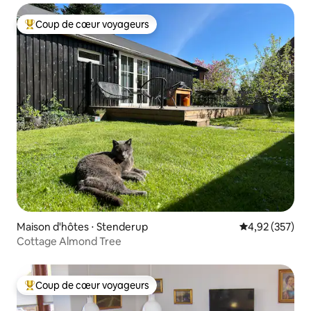
Coup de cœur voyageurs
Coups de cœur voyageurs les plus appréciés
Maison d'hôtes ⋅ Stenderup
Évaluation moy
4,92 (357)
Cottage Almond Tree
Coup de cœur voyageurs
Coups de cœur voyageurs les plus appréciés