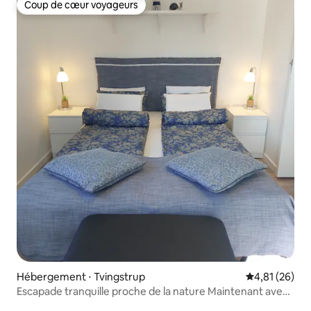
Coup de cœur voyageurs
Coup de cœur voyageurs
Hébergement ⋅ Tvingstrup
Évaluation mo
4,81 (26)
Escapade tranquille proche de la nature Maintenant avec
un espace de travail !