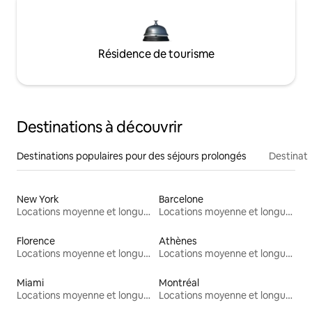
Résidence de tourisme
Destinations à découvrir
Destinations populaires pour des séjours prolongés
Destinati
New York
Barcelone
Locations moyenne et longue durée
Locations moyenne et longue durée
Florence
Athènes
Locations moyenne et longue durée
Locations moyenne et longue durée
Miami
Montréal
Locations moyenne et longue durée
Locations moyenne et longue durée