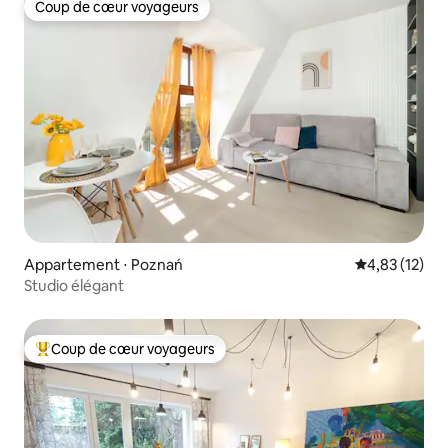
Coup de cœur voyageurs
Coup de cœur voyageurs
Appartement ⋅ Poznań
Évaluation mo
4,83 (12)
Studio élégant
Coup de cœur voyageurs
Coups de cœur voyageurs les plus appréciés