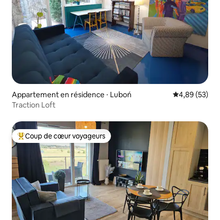
Appartement en résidence ⋅ Luboń
Évaluation mo
4,89 (53)
Traction Loft
Coup de cœur voyageurs
Coups de cœur voyageurs les plus appréciés