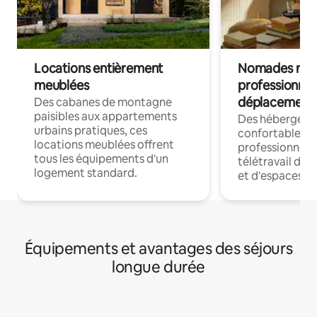
Locations entièrement
Nomades num
meublées
professionnel
déplacement
Des cabanes de montagne
paisibles aux appartements
Des hébergem
urbains pratiques, ces
confortables p
locations meublées offrent
professionnels
tous les équipements d'un
télétravail dis
logement standard.
et d'espaces de
Équipements et avantages des séjours
longue durée