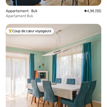
Appartement ⋅ Buk
Évaluation mo
4,96 (55)
Apartament Buk
Coup de cœur voyageurs
Coups de cœur voyageurs les plus appréciés