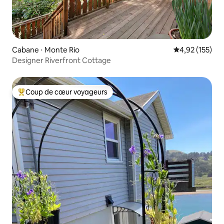
Cabane ⋅ Monte Rio
Évaluation moy
4,92 (155)
Designer Riverfront Cottage
Coup de cœur voyageurs
Coups de cœur voyageurs les plus appréciés