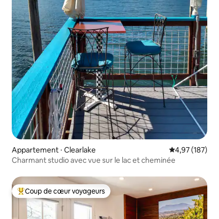
Appartement ⋅ Clearlake
Évaluation moy
4,97 (187)
Charmant studio avec vue sur le lac et cheminée
Coup de cœur voyageurs
Coups de cœur voyageurs les plus appréciés