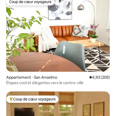
Coup de cœur voyageurs
Coup de cœur voyageurs
Appartement ⋅ San Anselmo
Évaluation moy
4,93 (205)
Étapes cool et élégantes vers le centre-ville
Coup de cœur voyageurs
Coups de cœur voyageurs les plus appréciés