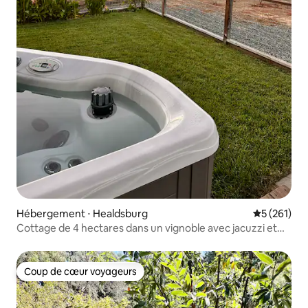
Hébergement ⋅ Healdsburg
Évaluation 
5 (261)
Cottage de 4 hectares dans un vignoble avec jacuzzi et
terrain de pétanque
Coup de cœur voyageurs
Coup de cœur voyageurs