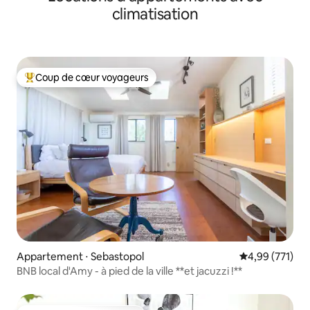
climatisation
Coup de cœur voyageurs
Coups de cœur voyageurs les plus appréciés
Appartement ⋅ Sebastopol
Évaluation moy
4,99 (771)
BNB local d'Amy - à pied de la ville **et jacuzzi !**