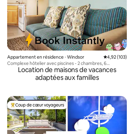
Appartement en résidence ⋅ Windsor
Évaluation moy
4,92 (103)
Complexe hôtelier avec piscines - 2 chambres, 6
Location de maisons de vacances
couchages
adaptées aux familles
Coup de cœur voyageurs
Coups de cœur voyageurs les plus appréciés