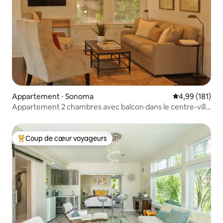
Appartement ⋅ Sonoma
Évaluation moy
4,99 (181)
Appartement 2 chambres avec balcon dans le centre-ville
de Sonoma
Coup de cœur voyageurs
Coups de cœur voyageurs les plus appréciés