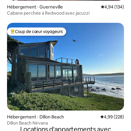
Hébergement ⋅ Guerneville
Évaluation moy
4,94 (134)
Cabane perchée à Redwood avec jacuzzi
Coup de cœur voyageurs
Coups de cœur voyageurs les plus appréciés
Hébergement ⋅ Dillon Beach
Évaluation moy
4,99 (228)
Dillon Beach Nirvana
Locations d'appartements avec