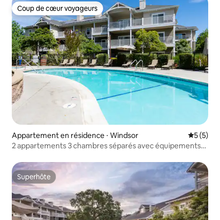
Coup de cœur voyageurs
Coup de cœur voyageurs
Appartement en résidence ⋅ Windsor
Évaluatio
5 (5)
2 appartements 3 chambres séparés avec équipements
de villégiature
Superhôte
Superhôte