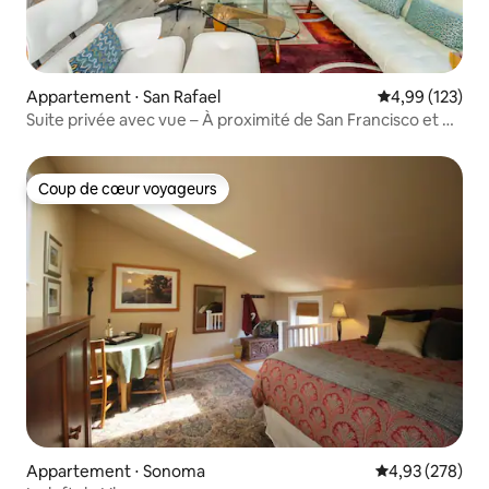
Appartement ⋅ San Rafael
Évaluation moy
4,99 (123)
Suite privée avec vue – À proximité de San Francisco et de
la région viticole
Coup de cœur voyageurs
Coup de cœur voyageurs
Appartement ⋅ Sonoma
Évaluation moy
4,93 (278)