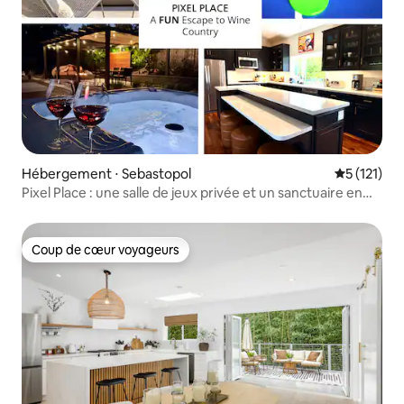
Hébergement ⋅ Sebastopol
Évaluation 
5 (121)
Pixel Place : une salle de jeux privée et un sanctuaire en
plein air
Coup de cœur voyageurs
Coup de cœur voyageurs