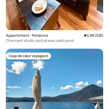
Appartement ⋅ Petaluma
Évaluation moy
4,98 (535)
Charmant studio central avec patio privé
Coup de cœur voyageurs
Coup de cœur voyageurs