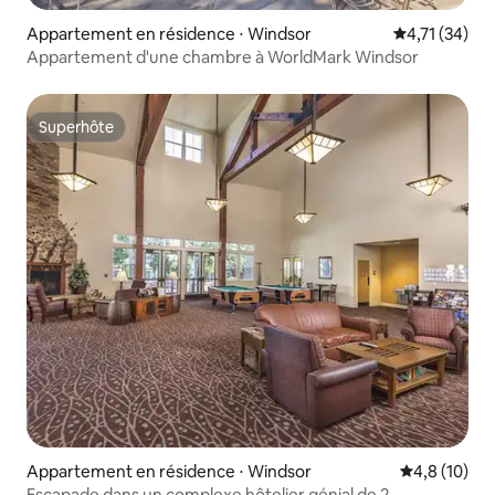
Appartement en résidence ⋅ Windsor
Évaluation mo
4,71 (34)
Appartement d'une chambre à WorldMark Windsor
Superhôte
Superhôte
Appartement en résidence ⋅ Windsor
Évaluation m
4,8 (10)
Escapade dans un complexe hôtelier génial de 2