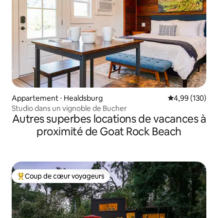
Appartement ⋅ Healdsburg
Évaluation moy
4,99 (130)
Studio dans un vignoble de Bucher
Autres superbes locations de vacances à
proximité de Goat Rock Beach
Coup de cœur voyageurs
Coups de cœur voyageurs les plus appréciés