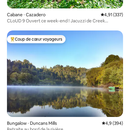
Cabane ⋅ Cazadero
Évaluation moy
4,91 (337)
CLoUD 9 Ouvert ce week-end ! Jacuzzi de Creek
Redwoods
Coup de cœur voyageurs
Coups de cœur voyageurs les plus appréciés
Bungalow ⋅ Duncans Mills
Évaluation mo
4,9 (394)
Retraite au bord de la rivière