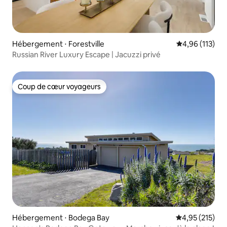
Hébergement ⋅ Forestville
Évaluation moy
4,96 (113)
Russian River Luxury Escape | Jacuzzi privé
Coup de cœur voyageurs
Coup de cœur voyageurs
Hébergement ⋅ Bodega Bay
Évaluation moy
4,95 (215)