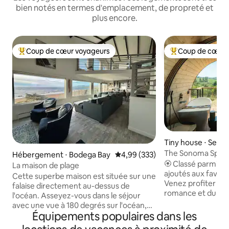
bien notés en termes d'emplacement, de propreté et
plus encore.
Coup de cœur voyageurs
Coup de cœur 
Coups de cœur voyageurs les plus appréciés
Coups de cœur vo
Tiny house ⋅ Seba
The Sonoma Spygla
Hébergement ⋅ Bodega Bay
Évaluation moyenne sur la base 
4,99 (333)
+ Sauna
🏵️ Classé parmi les
La maison de plage
ajoutés aux favoris e
Cette superbe maison est située sur une
Venez profiter d'u
falaise directement au-dessus de
romance et du ress
l'océan. Asseyez-vous dans le séjour
Notre Sonoma Spy
avec une vue à 180 degrés sur l'océan,
magnifique retrai
Équipements populaires dans les
écoutez les vagues qui déferlent,
construite par Art
regardez les oiseaux de proie atterrir sur