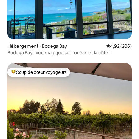
Hébergement ⋅ Bodega Bay
Évaluation moy
4,92 (206)
Bodega Bay : vue magique sur l'océan et la côte !
Coup de cœur voyageurs
Coups de cœur voyageurs les plus appréciés