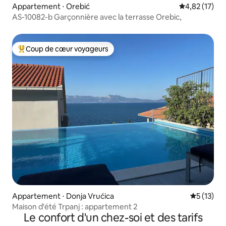
Appartement ⋅ Orebić
Évaluation mo
4,82 (17)
AS-10082-b Garçonnière avec la terrasse Orebic,
Coup de cœur voyageurs
Coups de cœur voyageurs les plus appréciés
Appartement ⋅ Donja Vrućica
Évaluation
5 (13)
Maison d'été Trpanj : appartement 2
Le confort d'un chez-soi et des tarifs