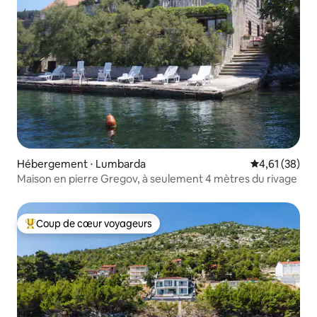
Hébergement ⋅ Lumbarda
Évaluation mo
4,61 (38)
Maison en pierre Gregov, à seulement 4 mètres du rivage
Coup de cœur voyageurs
Coups de cœur voyageurs les plus appréciés