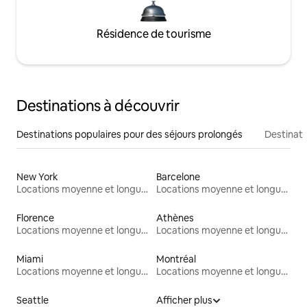
Résidence de tourisme
Destinations à découvrir
Destinations populaires pour des séjours prolongés
Destinati
New York
Barcelone
Locations moyenne et longue durée
Locations moyenne et longue durée
Florence
Athènes
Locations moyenne et longue durée
Locations moyenne et longue durée
Miami
Montréal
Locations moyenne et longue durée
Locations moyenne et longue durée
Seattle
Afficher plus