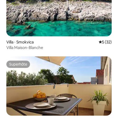
Villa ⋅ Smokvica
Évaluation
5 (32)
Villa Maison-Blanche
Superhôte
Superhôte