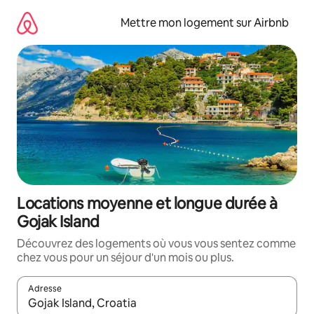
Aller
directement
Mettre mon logement sur Airbnb
au
contenu
Locations moyenne et longue durée à
Gojak Island
Découvrez des logements où vous vous sentez comme
chez vous pour un séjour d'un mois ou plus.
Adresse
Lorsque les résultats s'affichent, utilisez les flèches vers le hau