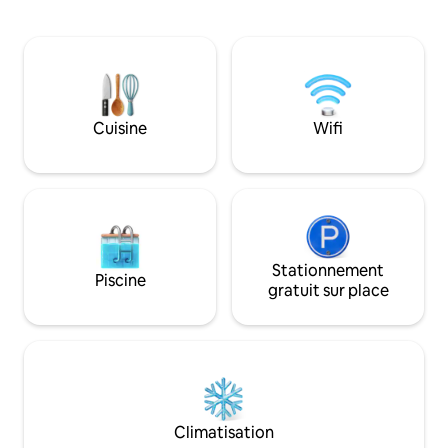
intérieure-extérieure. 3 chambres avec
Size avec salle de 
accès direct à la piscine. Quartier
douche et baignoi
recherché à distance de marche de la
composent la cham
plage et sur la ligne de bus menant aux
trouverez une deu
destinations touristiques populaires. À 5
bain/buanderie, u
minutes de la magnifique Burleigh Heads
un bureau et un li
et de tout ce qu'elle a à offrir. 4 lits (2 en
lit gonflable non in
Cuisine
Wifi
suite) 3 salles de bain Piscine Wifi
manger et une cui
Climatisation dans toutes les pièces
équipée avant de 
Parking hors de la rue - 4 voitures.
grande terrasse do
tropicale.
Stationnement
Piscine
gratuit sur place
Climatisation