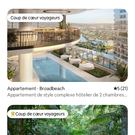
Coup de cœur voyageurs
Coup de cœur voyageurs
Appartement ⋅ Broadbeach
Évaluation
5 (21)
Appartement de style complexe hôtelier de 2 chambres
avec vues panoramiques
Coup de cœur voyageurs
Coups de cœur voyageurs les plus appréciés