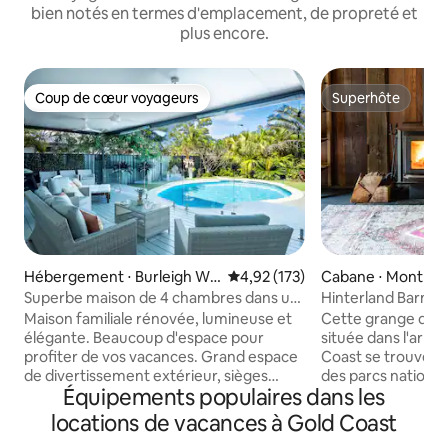
bien notés en termes d'emplacement, de propreté et
plus encore.
Coup de cœur voyageurs
Superhôte
Coup de cœur voyageurs
Superhôte
Hébergement ⋅ Burleigh Wa
Évaluation moyenne sur la base 
4,92 (173)
Cabane ⋅ Mont Ta
ters
Superbe maison de 4 chambres dans un
Hinterland Barn, pa
emplacement idéal
restaurants
Maison familiale rénovée, lumineuse et
Cette grange de c
élégante. Beaucoup d'espace pour
située dans l'arriè
profiter de vos vacances. Grand espace
Coast se trouve à
de divertissement extérieur, sièges
des parcs nationau
Équipements populaires dans les
décontractés, barbecue et chaises
de bois de quai rec
longues au bord de la piscine
située sur une fer
locations de vacances à Gold Coast
étincelante. Fantastique circulation
entourée de pelouses ver