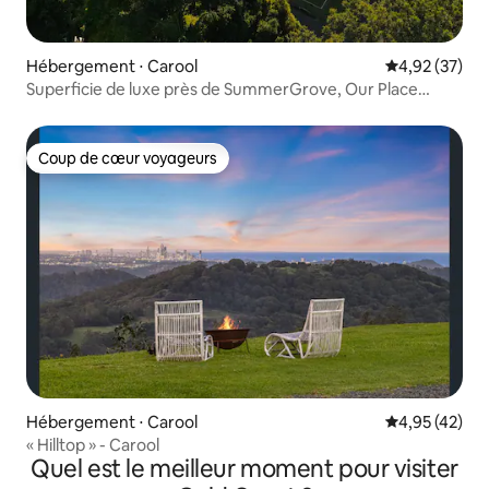
Hébergement ⋅ Carool
Évaluation mo
4,92 (37)
Superficie de luxe près de SummerGrove, Our Place
Carool
Coup de cœur voyageurs
Coup de cœur voyageurs
Hébergement ⋅ Carool
Évaluation mo
4,95 (42)
« Hilltop » - Carool
Quel est le meilleur moment pour visiter