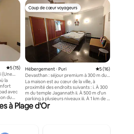
Appartem
Coup de cœur voyageurs
Superhô
Coup de cœur voyageurs
Superhô
uri
Maison lo
Road, Pur
Découvrez
familial 
centre pr
Les coul
sont plus
chambre d
d'équipe
facile au
une esca
Évaluation moyenne sur la base de 15 commentaires : 5 sur 5
5 (15)
ntaires : 4,85 sur 5
Hébergement ⋅ Puri
Évaluation moyenne
5 (16)
quelques 
i {Une
urbaine a
Devasthan : séjour premium à 300 m du
ù la
de la plag
temple Jagannath
La maison est au cœur de la ville, à
onfort
Bleu se 
proximité des endroits suivants : i. À 300
Road avec
Jagannat
m du temple Jagannath ii. À 500 m d'un
con du
couvert g
parking à plusieurs niveaux iii. À 1 km de la
sous-sol.
es à Plage d'Or
plage Les commodités en bref : une
 à la
maison indépendante dans un quartier
uses et
résidentiel avec : i. 1 lit king size ii. 1
travailler
canapé-lit iii. 1 salle de bain et 1 cuisine
avec toutes les commodités iv.
e la porte
alimentation de secours, terrasse