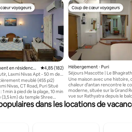
 cœur voyageurs
Coup de cœur voyageurs
 cœur voyageurs
Coup de cœur voyageurs
r la base de 31 commentaires : 4,84 sur 5
Hébergement ⋅ Puri
ent en résidence ⋅
Évaluation moyenne sur la base de 182 comme
4,85 (182)
Séjours Mascotte | Le Bhagirath
utir, Laxmi Nivas Apt - 50 m de
maison d'héritage}
Une maison avec une histoire, o
tièrement meublé (455 pi2)
chaleur d'antan rencontre le c
mi Nivas, CT Road, Puri Situé
moderne, située sur la Grand 
: 1 min à pied de la plage, 10 min
vue sur Rathyatra depuis le bal
e (3,5 km) du temple Shree
dernier étage. Gérée par la famille
pulaires dans les locations de vacanc
 1,5 km de la gare Chambre
hiérarchique, pour : Les familles
 - Pas d'ascenseur Parfait
recherche de chambres spacie
ouples, les amis ou une famille
d'un endroit calme et reposant/
(petit déjeuner,
depuis n'importe où. Accès aux
hauffage), Wi-Fi, climatisation,
transports en commun au pas d
, réfrigérateur, chauffe-eau,