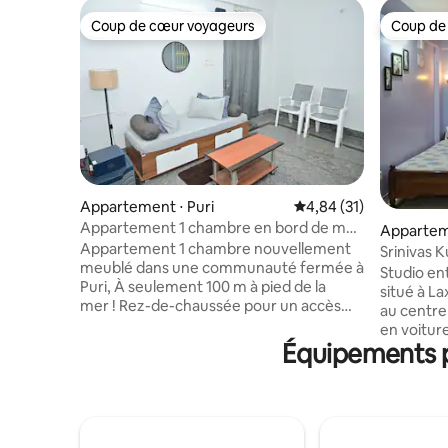
Coup de cœur voyageurs
Coup de
Coup de cœur voyageurs
Coup de
Appartement ⋅ Puri
Évaluation moyenne su
4,84 (31)
Appartement 1 chambre en bord de mer
Appartem
| À 100 m de la mer | Près d’un temple
Appartement 1 chambre nouvellement
Puri
Srinivas K
meublé dans une communauté fermée à
la plage
Studio en
Puri, À seulement 100 m à pied de la
situé à Lax
mer ! Rez-de-chaussée pour un accès
au centre 
facile accès, pas d'escaliers, ascenseur
en voitur
également disponible. Vue sur la mer
Équipements po
Jagannath, à
depuis le toit (pas depuis la chambre)
au 1er étage
Climatisation, télévision connectée
pour les c
43 pouces, Wi-Fi Jio Fibre, cuisine
de 3 personnes. Cuisine 
équipée avec réfrigérateur, cuisinière à
thé et réc
gaz et ustensiles, eau chaude geyser,
télévision