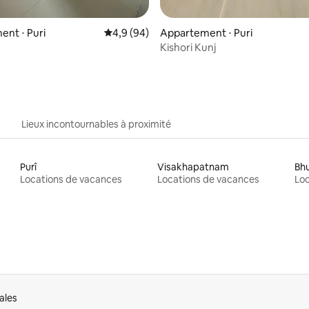
nt ⋅ Puri
Évaluation moyenne sur la base de 94 comme
4,9 (94)
Appartement ⋅ Puri
Kishori Kunj
Lieux incontournables à proximité
Purî
Visakhapatnam
Bh
Locations de vacances
Locations de vacances
Loc
ales