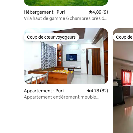
Hébergement ⋅ Puri
Évaluation moyenne su
4,89 (9)
Villa haut de gamme 6 chambres près de
la plage et de la nature
Coup de cœur voyageurs
Coup de
Coup de cœur voyageurs
Coup de
Appartement ⋅ Puri
Évaluation moyenne su
4,78 (82)
Appartement entièrement meublé
d'une chambre près de la gare