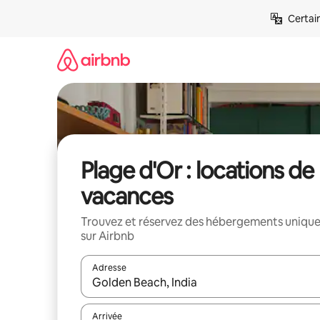
Aller
Certai
directement
au
contenu
Plage d'Or : locations de
vacances
Trouvez et réservez des hébergements uniqu
sur Airbnb
Adresse
Lorsque les résultats s'affichent, utilisez les flèc
Arrivée