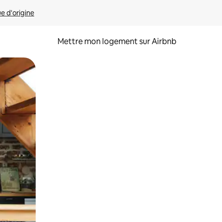
ue d'origine
Mettre mon logement sur Airbnb
sant glisser.