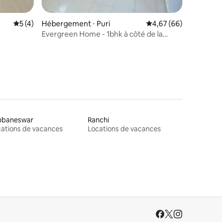
ntaires : 4,9 sur 5
Évaluation moyenne sur la base de 4 commentaires : 5 sur 5
5 (4)
Hébergement ⋅ Puri
Évaluation moyenne su
4,67 (66)
Evergreen Home - 1bhk à côté de la
plage
ubaneswar
Ranchi
ations de vacances
Locations de vacances