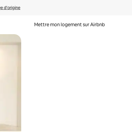
ue d'origine
Mettre mon logement sur Airbnb
sant glisser.