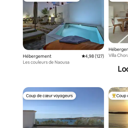
Coups de cœur voyageurs les plus appréciés
Coups de
Héberge
Villa Chor
Hébergement
Évaluation moyenne sur
4,98 (127)
Les couleurs de Naousa
Lo
Coup de cœur voyageurs
Coup 
Coup de cœur voyageurs
Coups de