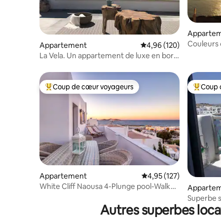
Apparte
Couleurs 
Appartement
Évaluation moyenne sur 
4,96 (120)
La Vela. Un appartement de luxe en bord
de mer avec véranda
Coup de cœur voyageurs
Coup 
Coups de cœur voyageurs les plus appréciés
Coups de
Appartement
Évaluation moyenne sur
4,95 (127)
White Cliff Naousa 4-Plunge pool-Walk
Apparte
au centre
Superbe s
Autres superbes locat
le centre