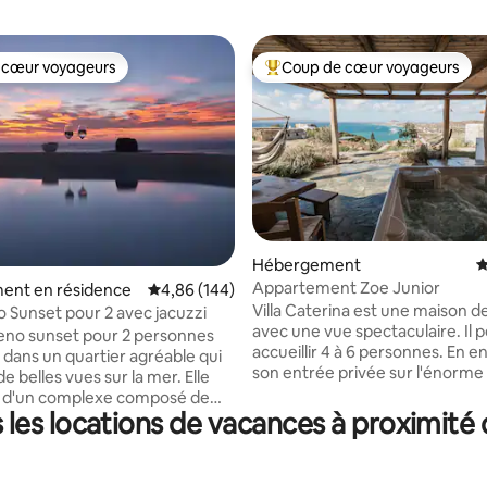
 cœur voyageurs
Coup de cœur voyageurs
 cœur voyageurs
Coups de cœur voyageurs les p
 la base de 119 commentaires : 4,96 sur 5
Hébergement
É
Appartement Zoe Junior
ent en résidence
Évaluation moyenne sur la base de 144 commen
4,86 (144)
Villa Caterina est une maison d
o Sunset pour 2 avec jacuzzi
avec une vue spectaculaire. Il 
Sueno sunset pour 2 personnes
accueillir 4 à 6 personnes. En e
 dans un quartier agréable qui
son entrée privée sur l'énorme
 belles vues sur la mer. Elle
de la villa que vous profitez de 
ie d'un complexe composé de
déjeuner/dîner en regardant le
es locations de vacances à proximité d
appartements. Elle est à
couchers et les levers de soleil. 
tres du port de Parikia. La vieille
entièrement équipé avec un g
 commerces et la vie nocturne
salon/ coin salon qui dispose 
00 mètres. Elle fait 33 mètres