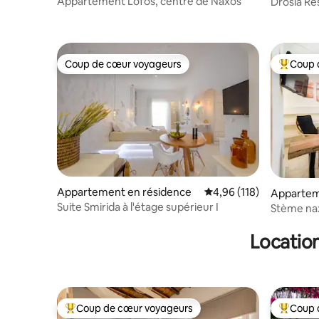
Appartement Lofos, centre de Naxos
Drosia Re
Coup de cœur voyageurs
Coup 
Coup de cœur voyageurs
Coups de
Appartement en résidence
Évaluation moyenne sur
4,96 (118)
Appartem
Suite Smirida à l'étage supérieur I
Stème nax
Location
Coup de cœur voyageurs
Coup 
Coups de cœur voyageurs les plus appréciés
Coups de