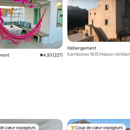
la base de 103 commentaires : 4,98 sur 5
Hébergement
Kambones 1615 Maison vénitie
ment
Évaluation moyenne sur la base de 227 commen
4,93 (227)
historique
de cœur voyageurs
Coup de cœur voyageurs