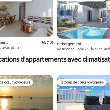
 cœur voyageurs les plus appréciés
Coups de cœur voyageurs les p
ment
Évaluation moyenne sur la base de 10 co
5 (10)
Hébergement
a avec piscine
 la base de 127 commentaires : 4,98 sur 5
Résidence Bohu • Villa avec jard
jacuzzi
cations d'appartements avec climatisat
de cœur voyageurs
Coup de cœur voyageurs
 cœur voyageurs les plus appréciés
Coups de cœur voyageurs les p