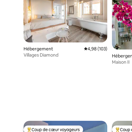
Hébergement
Évaluation moyenne sur 
4,98 (103)
Villages Diamond
Héberge
Maison II
Coup de cœur voyageurs
Coup 