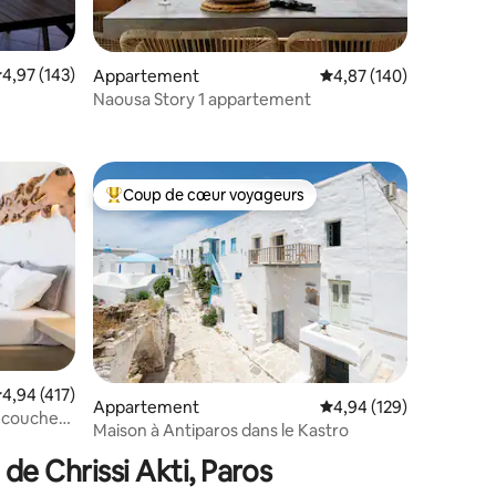
taires : 4,98 sur 5
valuation moyenne sur la base de 143 commentaires : 4,97 sur 5
4,97 (143)
Appartement
Évaluation moyenne sur
4,87 (140)
Naousa Story 1 appartement
Coup de cœur voyageurs
lus appréciés
Coups de cœur voyageurs les plus appréciés
valuation moyenne sur la base de 417 commentaires : 4,94 sur 5
4,94 (417)
Appartement
Évaluation moyenne sur
4,94 (129)
e coucher
taires : 4,98 sur 5
Maison à Antiparos dans le Kastro
u centre
de Chrissi Akti, Paros