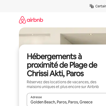
Aller
Certai
directement
au
contenu
Hébergements à
proximité de Plage de
Chrissi Akti, Paros
Réservez des locations de vacances, des
maisons uniques et plus encore sur Airbnb
Adresse
Lorsque les résultats s'affichent, utilisez les flèc