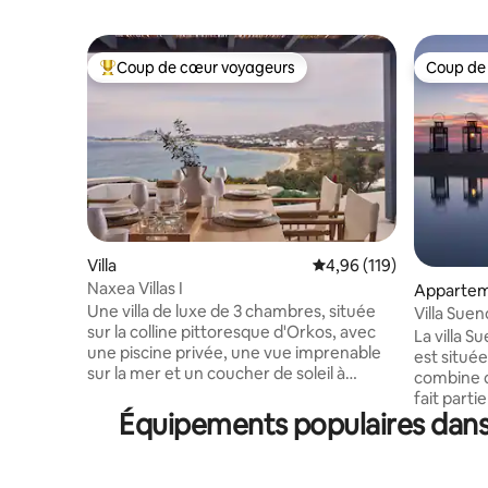
Coup de cœur voyageurs
Coup de
Coups de cœur voyageurs les plus appréciés
Coup de
Villa
Évaluation moyenne sur
4,96 (119)
Naxea Villas I
Appartem
Une villa de luxe de 3 chambres, située
Villa Suen
sur la colline pittoresque d'Orkos, avec
La villa 
une piscine privée, une vue imprenable
est située
sur la mer et un coucher de soleil à
combine de
couper le souffle qui restera gravé dans
fait part
votre mémoire. Grâce à leur
Équipements populaires dans l
5 autres 
emplacement privilégié, les villas Naxea
2,3 kilomè
combinent à merveille le calme de la mer
ville, les
Égée avec la puissance rafraîchissante du
sont à 1 2