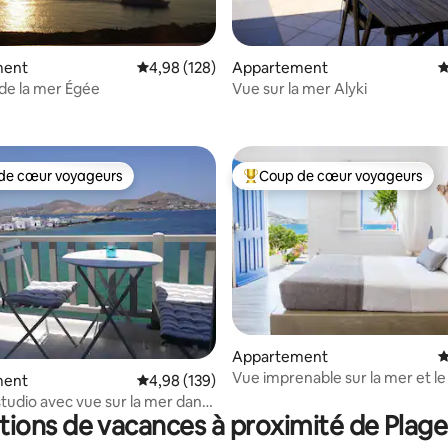
ment
Évaluation moyenne sur la base de 128 commen
4,98 (128)
Appartement
É
de la mer Égée
Vue sur la mer Alyki
la base de 120 commentaires : 4,96 sur 5
de cœur voyageurs
Coup de cœur voyageurs
 cœur voyageurs les plus appréciés
Coups de cœur voyageurs les p
 la base de 127 commentaires : 4,95 sur 5
Appartement
É
Vue imprenable sur la mer et l
ment
Évaluation moyenne sur la base de 139 commen
4,98 (139)
de soleil à côté de la plage et d
tudio avec vue sur la mer dans
ions de vacances à proximité de Plage 
 de Naoussa