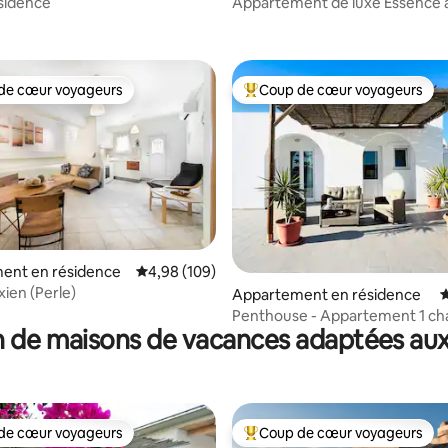
sidence
Appartement de luxe Essence 
de cœur voyageurs
Coup de cœur voyageurs
 cœur voyageurs les plus appréciés
Coups de cœur voyageurs les p
 la base de 118 commentaires : 4,96 sur 5
ent en résidence
Évaluation moyenne sur la base de 109 commen
4,98 (109)
ien (Perle)
Appartement en résidence
É
Penthouse - Appartement 1 c
 de maisons de vacances adaptées aux
avec vue sur la mer
de cœur voyageurs
Coup de cœur voyageurs
 cœur voyageurs les plus appréciés
Coups de cœur voyageurs les p