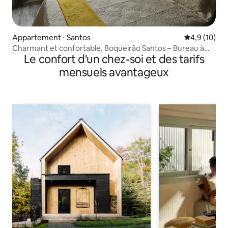
Appartement ⋅ Santos
Évaluation m
4,9 (10)
Charmant et confortable, Boqueirão Santos – Bureau à
Le confort d'un chez-soi et des tarifs
domicile
mensuels avantageux