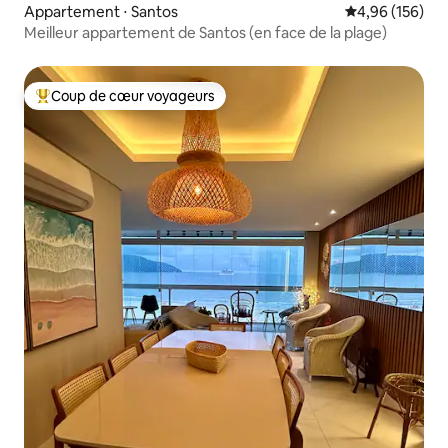
Appartement ⋅ Santos
Évaluation moy
4,96 (156)
Meilleur appartement de Santos (en face de la plage)
Coup de cœur voyageurs
Coups de cœur voyageurs les plus appréciés