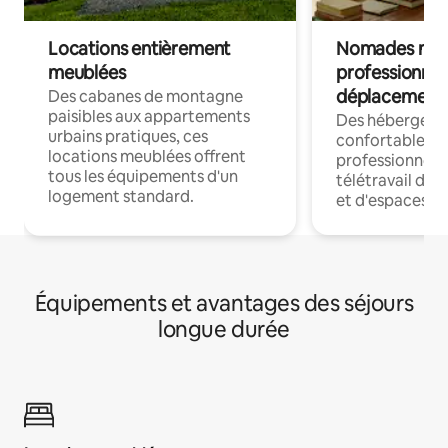
Locations entièrement
Nomades num
meublées
professionnel
déplacement
Des cabanes de montagne
paisibles aux appartements
Des hébergem
urbains pratiques, ces
confortables p
locations meublées offrent
professionnels
tous les équipements d'un
télétravail dis
logement standard.
et d'espaces de
Équipements et avantages des séjours
longue durée