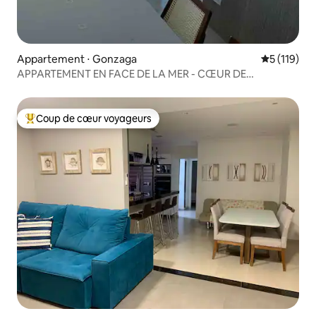
Appartement ⋅ Gonzaga
Évaluation 
5 (119)
APPARTEMENT EN FACE DE LA MER - CŒUR DE
GONZAGA - SANTOS
Coup de cœur voyageurs
Coups de cœur voyageurs les plus appréciés