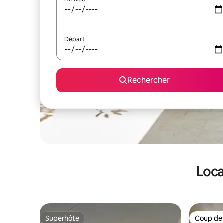
Départ
Rechercher
Loca
Superhôte
Coup de
Superhôte
Coup de