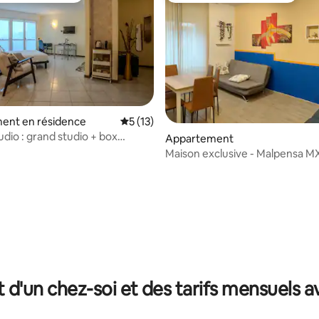
ent en résidence
Évaluation moyenne sur la base de 13 co
5 (13)
udio : grand studio + box
Appartement
 A8)
Maison exclusive - Malpensa M
Milano - Legnano
e sur la base de 4 commentaires : 5 sur 5
t d'un chez-soi et des tarifs mensuels 