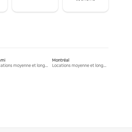
ami
Montréal
Locations moyenne et longue durée
Locations moyenne et longue durée