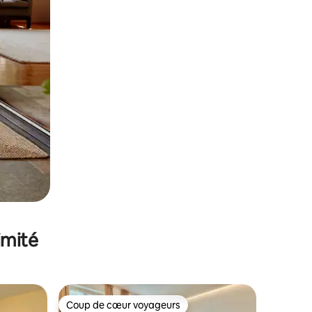
imité
Coup de cœur voyageurs
Coup de cœur voyageurs