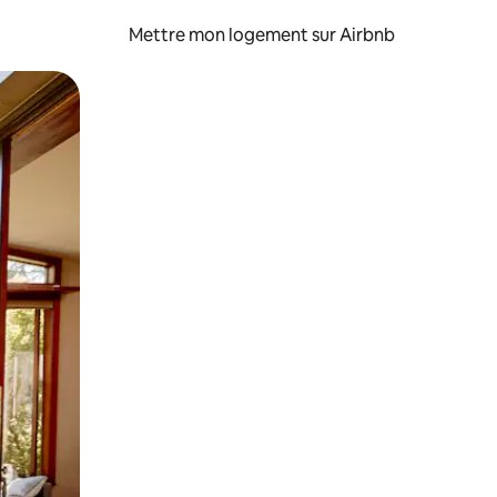
Mettre mon logement sur Airbnb
sant glisser.