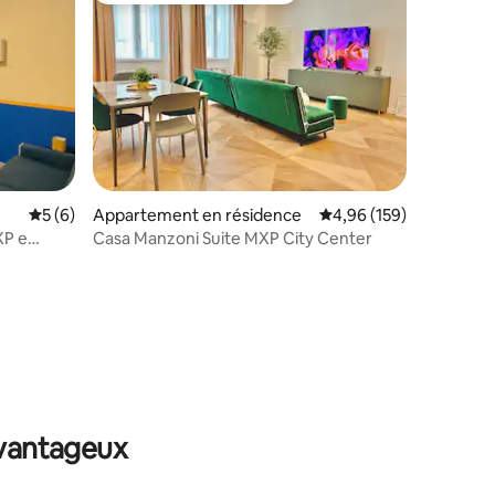
mmentaires : 5 sur 5
Évaluation moyenne sur la base de 6 commentaires : 5 sur 5
5 (6)
Appartement en résidence
Évaluation moyenne sur
4,96 (159)
XP e
Casa Manzoni Suite MXP City Center
avantageux