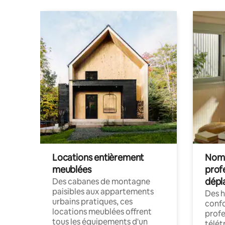
Locations entièrement
Noma
meublées
prof
dépl
Des cabanes de montagne
paisibles aux appartements
Des 
urbains pratiques, ces
confo
locations meublées offrent
profe
tous les équipements d'un
télét