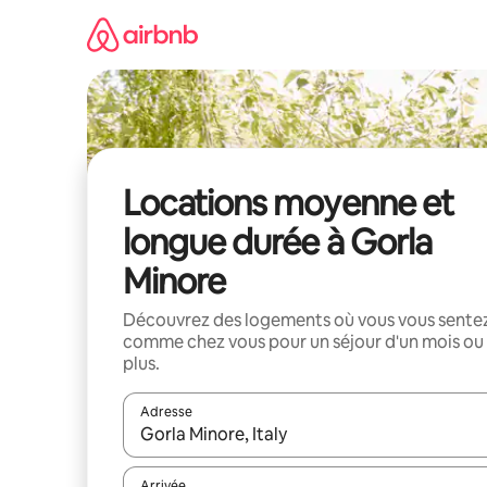
Aller
directement
au
contenu
Locations moyenne et
longue durée à Gorla
Minore
Découvrez des logements où vous vous sente
comme chez vous pour un séjour d'un mois ou
plus.
Adresse
Lorsque les résultats s'affichent, utilisez les flèc
Arrivée