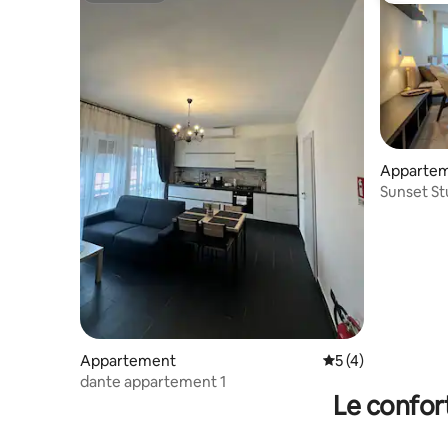
Appartem
Sunset St
(pratique
Appartement
Évaluation moyenn
5 (4)
dante appartement 1
Le confor