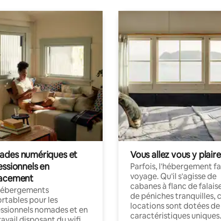
des numériques et
Vous allez vous y plaire
essionnels en
Parfois, l'hébergement fai
voyage. Qu'il s'agisse de
acement
cabanes à flanc de falais
hébergements
de péniches tranquilles, 
rtables pour les
locations sont dotées de
ssionnels nomades et en
caractéristiques uniques
ravail disposant du wifi