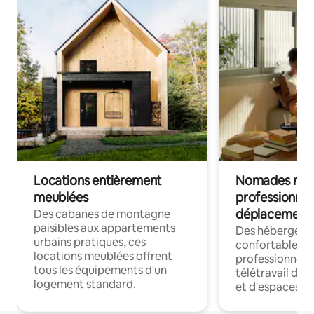
Locations entièrement
Nomades num
meublées
professionnel
déplacement
Des cabanes de montagne
paisibles aux appartements
Des hébergem
urbains pratiques, ces
confortables p
locations meublées offrent
professionnels
tous les équipements d'un
télétravail dis
logement standard.
et d'espaces de