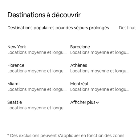
Destinations à découvrir
Destinations populaires pour des séjours prolongés
Destinati
New York
Barcelone
Locations moyenne et longue durée
Locations moyenne et longue durée
Florence
Athènes
Locations moyenne et longue durée
Locations moyenne et longue durée
Miami
Montréal
Locations moyenne et longue durée
Locations moyenne et longue durée
Seattle
Afficher plus
Locations moyenne et longue durée
* Des exclusions peuvent s'appliquer en fonction des zones