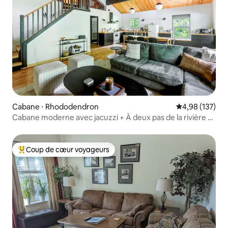
Cabane ⋅ Rhododendron
Évaluation moy
4,98 (137)
Cabane moderne avec jacuzzi + À deux pas de la rivière •
Chiens acceptés
Coup de cœur voyageurs
Coups de cœur voyageurs les plus appréciés