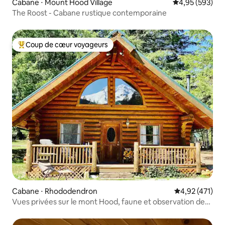
Cabane ⋅ Mount Hood Village
Évaluation moy
4,95 (593)
The Roost - Cabane rustique contemporaine
Coup de cœur voyageurs
Coups de cœur voyageurs les plus appréciés
Cabane ⋅ Rhododendron
Évaluation moy
4,92 (471)
Vues privées sur le mont Hood, faune et observation des
étoiles