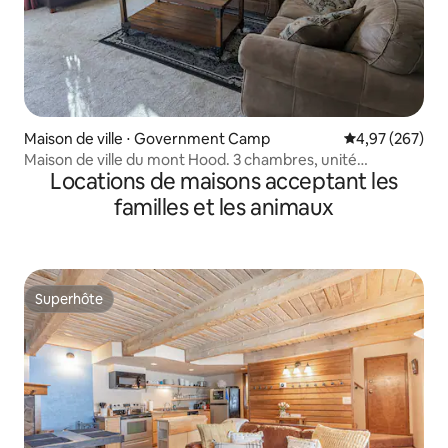
Maison de ville ⋅ Government Camp
Évaluation moy
4,97 (267)
Maison de ville du mont Hood. 3 chambres, unité
Locations de maisons acceptant les
d'extrémité. Jacuzzi et piscine
familles et les animaux
Superhôte
Superhôte