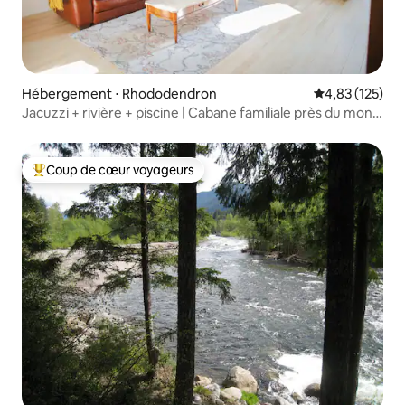
Hébergement ⋅ Rhododendron
Évaluation moy
4,83 (125)
Jacuzzi + rivière + piscine | Cabane familiale près du mont
Hood
Coup de cœur voyageurs
Coups de cœur voyageurs les plus appréciés