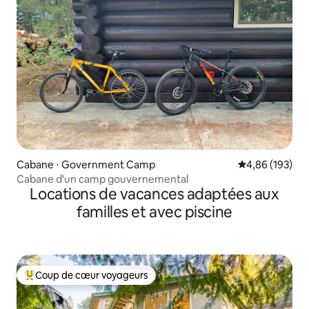
Cabane ⋅ Government Camp
Évaluation moy
4,86 (193)
Cabane d'un camp gouvernemental
Locations de vacances adaptées aux
familles et avec piscine
Coup de cœur voyageurs
Coups de cœur voyageurs les plus appréciés