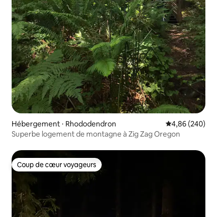
Hébergement ⋅ Rhododendron
Évaluation moy
4,86 (240)
Superbe logement de montagne à Zig Zag Oregon
Coup de cœur voyageurs
Coup de cœur voyageurs