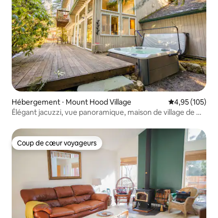
Hébergement ⋅ Mount Hood Village
Évaluation moy
4,95 (105)
Élégant jacuzzi, vue panoramique, maison de village de Mt
Hood
Coup de cœur voyageurs
Coup de cœur voyageurs