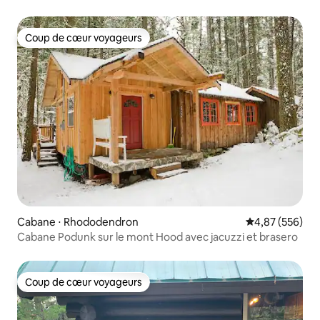
sentiers de randonnée
Coup de cœur voyageurs
Coup de cœur voyageurs
Cabane ⋅ Rhododendron
Évaluation moy
4,87 (556)
Cabane Podunk sur le mont Hood avec jacuzzi et brasero
Coup de cœur voyageurs
Coup de cœur voyageurs