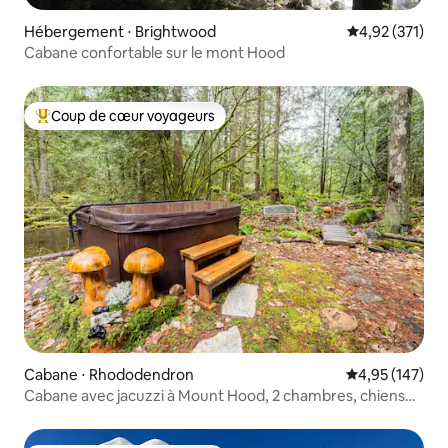
Hébergement ⋅ Brightwood
Évaluation moy
4,92 (371)
Cabane confortable sur le mont Hood
Coup de cœur voyageurs
Coups de cœur voyageurs les plus appréciés
Cabane ⋅ Rhododendron
Évaluation moy
4,95 (147)
Cabane avec jacuzzi à Mount Hood, 2 chambres, chiens
bienvenus !