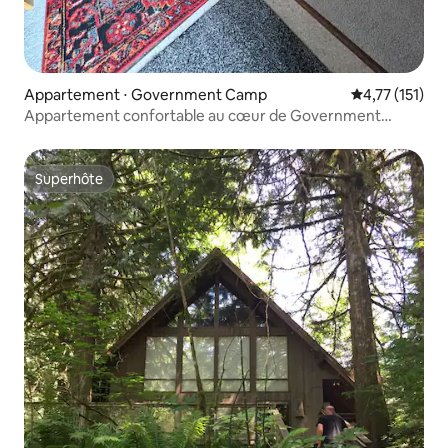
Appartement ⋅ Government Camp
Évaluation mo
4,77 (151)
Appartement confortable au cœur de Government
Camp
Superhôte
Superhôte