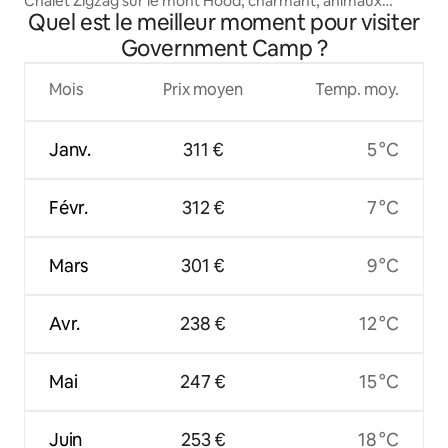
Chalet Zigzag sur le mont Hood, charmant, animaux
Quel est le meilleur moment pour visiter
acceptés, jacuzzi
Government Camp ?
Mois
Prix moyen
Temp. moy.
Janv.
311 €
5 °C
Févr.
312 €
7 °C
Mars
301 €
9 °C
Avr.
238 €
12 °C
Mai
247 €
15 °C
Juin
253 €
18 °C