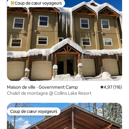
Coup de cœur voyageurs
Coups de cœur voyageurs les plus appréciés
Maison de ville ⋅ Government Camp
Évaluation moy
4,97 (116)
Chalet de montagne @ Collins Lake Resort
Coup de cœur voyageurs
Coup de cœur voyageurs