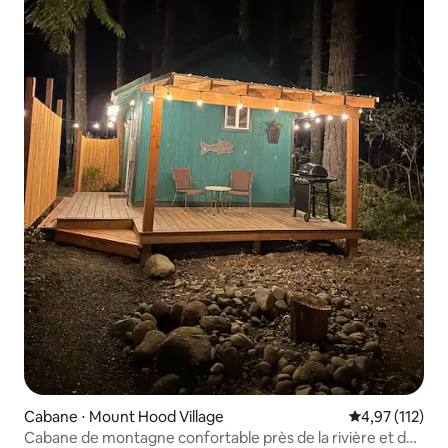
Cabane ⋅ Mount Hood Village
Évaluation moy
4,97 (112)
Cabane de montagne confortable près de la rivière et des