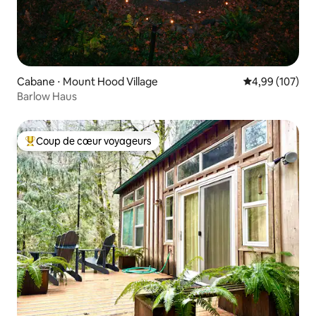
Cabane ⋅ Mount Hood Village
Évaluation moy
4,99 (107)
Barlow Haus
Coup de cœur voyageurs
Coups de cœur voyageurs les plus appréciés