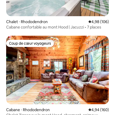
Chalet ⋅ Rhododendron
Évaluation moy
4,98 (106)
Cabane confortable au mont Hood | Jacuzzi • 7 places
Coup de cœur voyageurs
Coup de cœur voyageurs
Cabane ⋅ Rhododendron
Évaluation moy
4,94 (160)