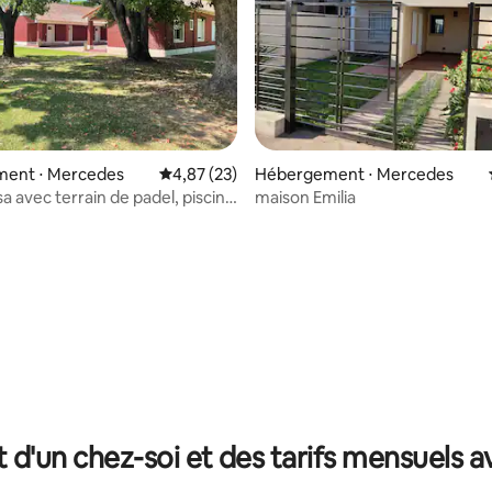
ent ⋅ Mercedes
Évaluation moyenne sur la base de 23 comme
4,87 (23)
Hébergement ⋅ Mercedes
sa avec terrain de padel, piscine
maison Emilia
 sur la base de 55 commentaires : 5 sur 5
t d'un chez-soi et des tarifs mensuels 