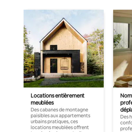
Locations entièrement
Noma
meublées
prof
dépl
Des cabanes de montagne
paisibles aux appartements
Des 
urbains pratiques, ces
confo
locations meublées offrent
profe