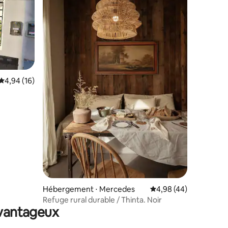
ntaires : 4,87 sur 5
Évaluation moyenne sur la base de 16 commentaires : 4,94 sur 5
4,94 (16)
Hébergement ⋅ Mercedes
Évaluation moyenne su
4,98 (44)
Refuge rural durable / Thinta. Noir
avantageux