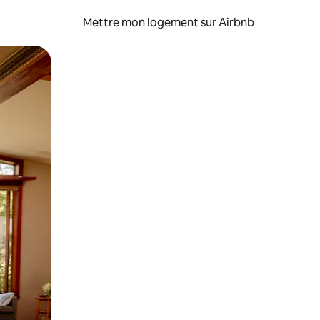
Mettre mon logement sur Airbnb
sant glisser.