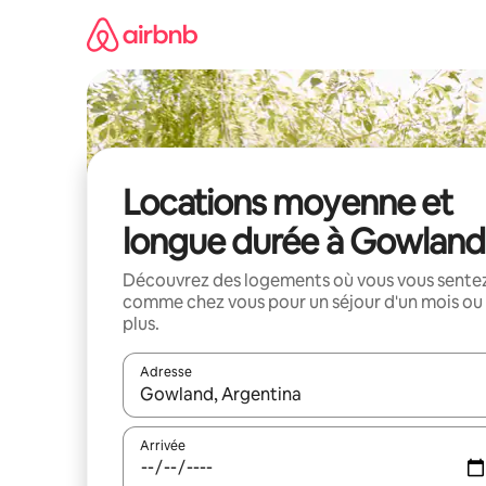
Aller
directement
au
contenu
Locations moyenne et
longue durée à Gowland
Découvrez des logements où vous vous sente
comme chez vous pour un séjour d'un mois ou
plus.
Adresse
Lorsque les résultats s'affichent, utilisez les flèc
Arrivée