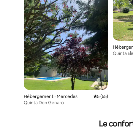
Hébergem
Quinta Eli
et plus
Hébergement ⋅ Mercedes
Évaluation moyenne
5 (55)
Quinta Don Genaro
Le confor