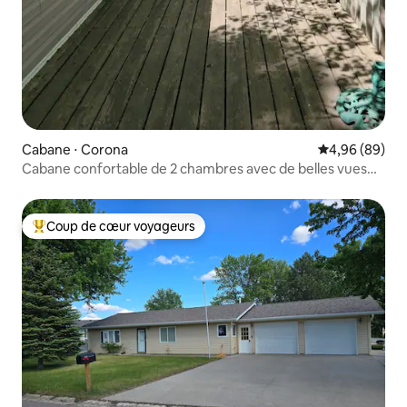
Cabane ⋅ Corona
Évaluation mo
4,96 (89)
Cabane confortable de 2 chambres avec de belles vues
sur le lac
Coup de cœur voyageurs
Coups de cœur voyageurs les plus appréciés