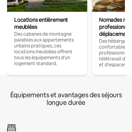
Locations entièrement
Nomades num
meublées
professionnel
déplacement
Des cabanes de montagne
paisibles aux appartements
Des hébergem
urbains pratiques, ces
confortables p
locations meublées offrent
professionnels
tous les équipements d'un
télétravail dis
logement standard.
et d'espaces de
Équipements et avantages des séjours
longue durée