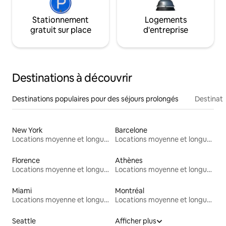
Stationnement
Logements
gratuit sur place
d'entreprise
Destinations à découvrir
Destinations populaires pour des séjours prolongés
Destinati
New York
Barcelone
Locations moyenne et longue durée
Locations moyenne et longue durée
Florence
Athènes
Locations moyenne et longue durée
Locations moyenne et longue durée
Miami
Montréal
Locations moyenne et longue durée
Locations moyenne et longue durée
Seattle
Afficher plus