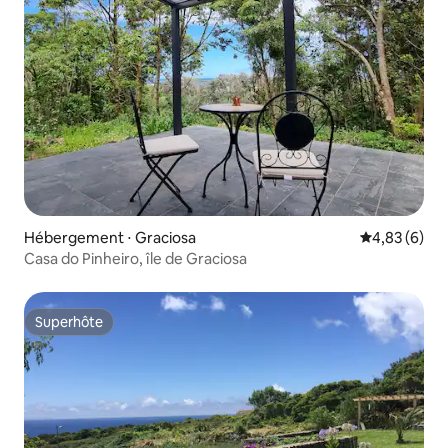
Hébergement ⋅ Graciosa
Évaluation m
4,83 (6)
Casa do Pinheiro, île de Graciosa
Superhôte
Superhôte