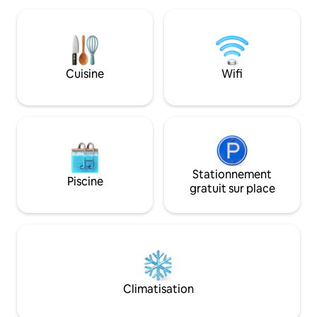
seulement 500 m de la plage de sable
est idéal pour les 
fin. Le Paradise Apartment se trouve à 6
(avec enfants), ain
km du village de Santa Cruz et à 10 km
groupes. Et prépar
de l'aéroport.
de revenir ! Nous 
Cuisine
Wifi
Stationnement
Piscine
gratuit sur place
Climatisation