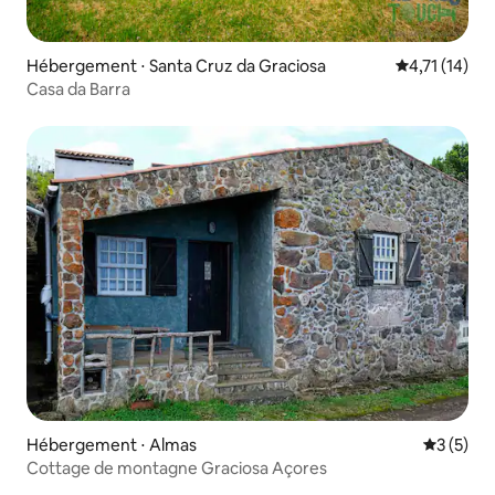
Hébergement ⋅ Santa Cruz da Graciosa
Évaluation m
4,71 (14)
Casa da Barra
Hébergement ⋅ Almas
Évaluatio
3 (5)
Cottage de montagne Graciosa Açores