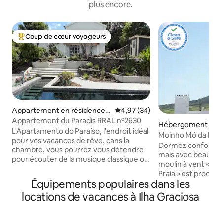
plus encore.
Coup de cœur voyageurs
Coups de cœur voyageurs les plus appréciés
Appartement en résidence ⋅
Évaluation moyenne sur la base
4,97 (34)
Praia
Appartement du Paradis RRAL nº2630
Hébergement ⋅ Sa
L'Apartamento do Paraíso, l'endroit idéal
a Graciosa
Moinho Mó da Prai
pour vos vacances de rêve, dans la
Rural)
Dormez confortab
chambre, vous pourrez vous détendre
mais avec beauco
pour écouter de la musique classique ou
moulin à vent « Mó
regarder un film, profiter d'une vue
Praia » est proche 
imprenable sur la mer, a de belles
Équipements populaires dans les
restaurants. Vous 
terrasses où vous pourrez profiter de
logement pour so
locations de vacances à Ilha Graciosa
vos repas à l'extérieur. Vous pourrez
sa tranquillité, la 
également profiter de la piscine d'eau
Graciosa, la lumièr
douce ou vous balader jusqu'à la mer, à
et la table de bab