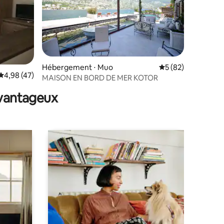
Hébergement ⋅ Muo
Évaluation moyenne
5 (82)
mmentaires : 5 sur 5
Évaluation moyenne sur la base de 47 commentaires : 4,98 sur 5
4,98 (47)
MAISON EN BORD DE MER KOTOR
avantageux