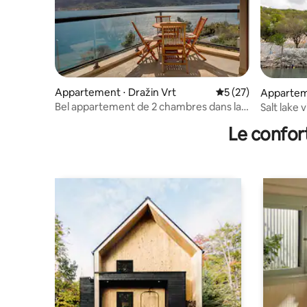
Appartement ⋅ Dražin Vrt
Évaluation moyenne
5 (27)
Apparteme
Bel appartement de 2 chambres dans la
Salt lake v
baie de Kotor
Le confor