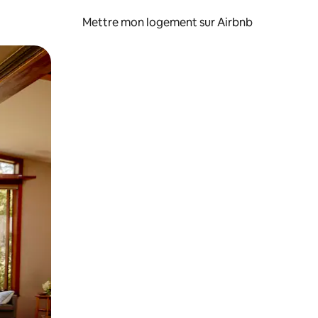
Mettre mon logement sur Airbnb
sant glisser.