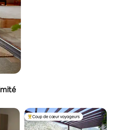
imité
Coup de cœur voyageurs
lus appréciés
Coups de cœur voyageurs les plus appréciés