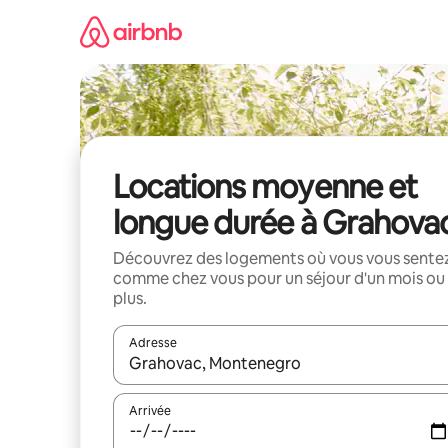
Aller
directement
au
contenu
Locations moyenne et
longue durée à Grahova
Découvrez des logements où vous vous sente
comme chez vous pour un séjour d'un mois ou
plus.
Adresse
Lorsque les résultats s'affichent, utilisez les flèc
Arrivée