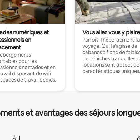
des numériques et
Vous allez vous y plaire
essionnels en
Parfois, l'hébergement fai
voyage. Qu'il s'agisse de
acement
cabanes à flanc de falais
hébergements
de péniches tranquilles, 
rtables pour les
locations sont dotées de
ssionnels nomades et en
caractéristiques uniques
ravail disposant du wifi
espaces de travail dédiés.
ments et avantages des séjours longu