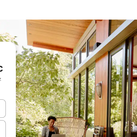
c
z
hes vers le haut et vers le bas pour les parcourir ou en appuyant et en fai