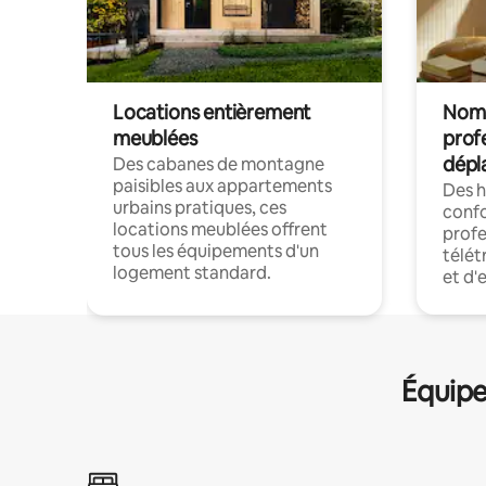
Locations entièrement
Noma
meublées
prof
dépl
Des cabanes de montagne
paisibles aux appartements
Des 
urbains pratiques, ces
confo
locations meublées offrent
profe
tous les équipements d'un
télét
logement standard.
et d'
Équipe