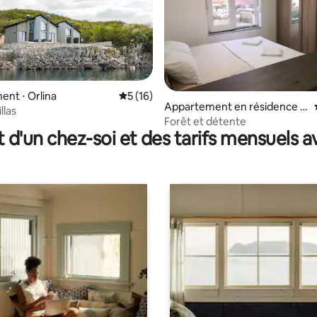
 sur la base de 27 commentaires : 5 sur 5
nt ⋅ Orlina
Évaluation moyenne sur la base de 16 co
5 (16)
Appartement en résidence ⋅
illas
Trebinje
Forêt et détente
t d'un chez-soi et des tarifs mensuels 