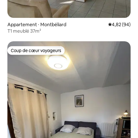
Appartement ⋅ Montbéliard
Évaluation mo
4,82 (94)
T1 meublé 37m²
Coup de cœur voyageurs
Coup de cœur voyageurs