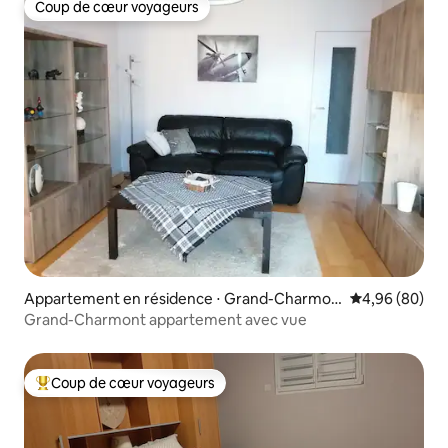
Coup de cœur voyageurs
Coup de cœur voyageurs
Appartement en résidence ⋅ Grand-Charmon
Évaluation mo
4,96 (80)
t
Grand-Charmont appartement avec vue
Coup de cœur voyageurs
Coups de cœur voyageurs les plus appréciés