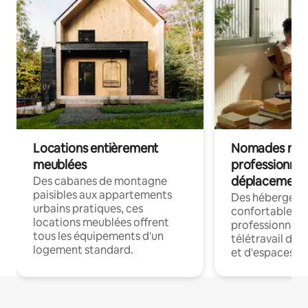
Locations entièrement
Nomades num
meublées
professionnel
déplacement
Des cabanes de montagne
paisibles aux appartements
Des hébergem
urbains pratiques, ces
confortables p
locations meublées offrent
professionnels
tous les équipements d'un
télétravail dis
logement standard.
et d'espaces de