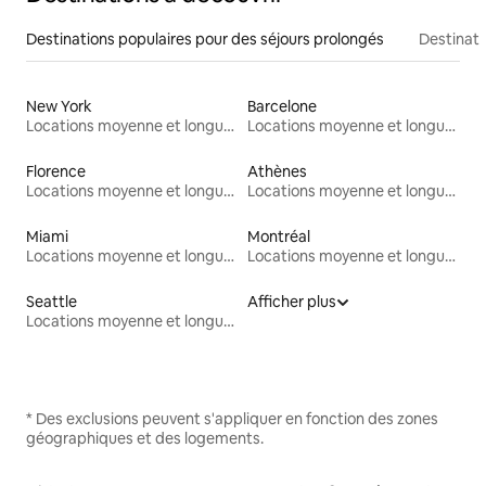
Destinations populaires pour des séjours prolongés
Destinati
New York
Barcelone
Locations moyenne et longue durée
Locations moyenne et longue durée
Florence
Athènes
Locations moyenne et longue durée
Locations moyenne et longue durée
Miami
Montréal
Locations moyenne et longue durée
Locations moyenne et longue durée
Seattle
Afficher plus
Locations moyenne et longue durée
* Des exclusions peuvent s'appliquer en fonction des zones
géographiques et des logements.