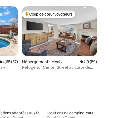
Coup de cœur voyageurs
Coups de cœur voyageurs les plus appréciés
entaires : 4,9 sur 5
Évaluation moyenne sur la base de 37 commentaires : 4,65 sur 5
4,65 (37)
Hébergement ⋅ Moab
Évaluation moyenne s
4,9 (59)
es +
Refuge sur Center Street au cœur de
Moab #3
Locations adaptées aux familles
Locations de camping-cars
mté de Grand
Comté de Grand