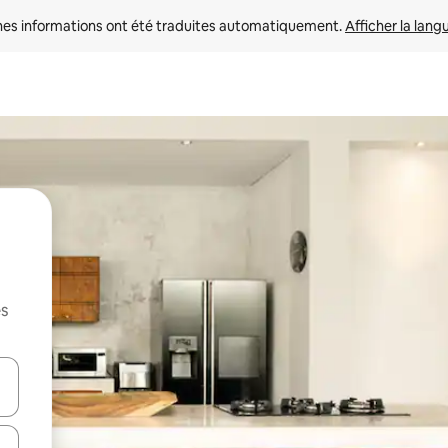
nes informations ont été traduites automatiquement. 
Afficher la lang
es
hes vers le haut et vers le bas pour les parcourir ou en appuyant et en fai