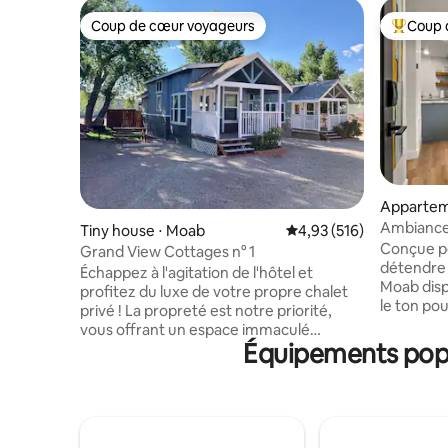
Coup de cœur voyageurs
Coup 
Coup de cœur voyageurs
Coups de
Appartem
⋅ Moab
Ambiance d
Tiny house ⋅ Moab
Évaluation moyenne sur
4,93 (516)
• Centre-v
Conçue po
Grand View Cottages n° 1
détendre e
Échappez à l'agitation de l'hôtel et
Moab disp
profitez du luxe de votre propre chalet
le ton po
privé ! La propreté est notre priorité,
le désert
vous offrant un espace immaculé
Arches, C
Équipements popu
pendant votre séjour à Moab. Profitez de
Moab à qu
lits confortables, de draps frais et de
vous déten
toutes les commodités pour votre
de l'atmo
aventure dans le désert. Pour le confort
apprécien
et l'abordabilité, votre espace idéal vous
accroc, l
attend chez nous ! Rejoignez notre