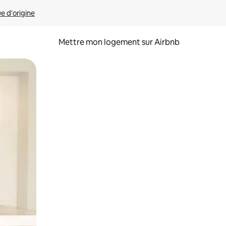
ue d'origine
Mettre mon logement sur Airbnb
sant glisser.