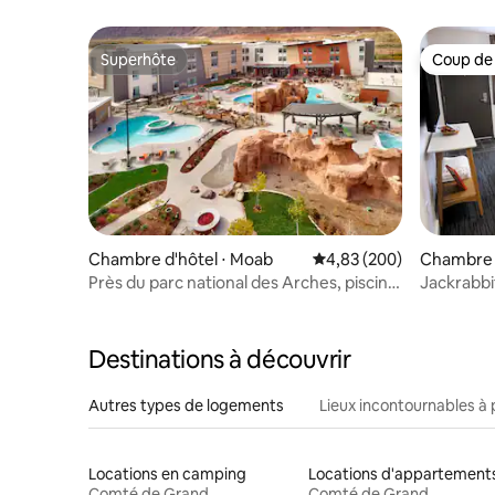
Superhôte
Coup de
Superhôte
Coup de
Chambre d'hôtel ⋅ Moab
Évaluation moyenne sur 
4,83 (200)
Chambre 
Près du parc national des Arches, piscine
Jackrabbi
et petit déjeuner gratuit
d'Arches
Destinations à découvrir
Autres types de logements
Lieux incontournables à 
Locations en camping
Locations d'appartement
Comté de Grand
Comté de Grand