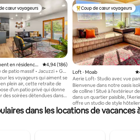
de cœur voyageurs
Coup de cœur voyageurs
 cœur voyageurs les plus appréciés
Coups de cœur voyageurs les p
ent en résidence
Évaluation moyenne sur la base de 186 commen
4,94 (186)
e patio massif • Jacuzzi + Grill
 la base de 516 commentaires : 4,93 sur 5
Loft ⋅ Moab
Év
ille
ur les voyageurs qui aiment se
Aerie Loft- Studio avec vue p
n plein air, cette retraite de
(entièrement privé)
Bienvenue dans notre oasis isol
ose d'un patio privé qui donne
de colline ! Situé à l'extérieur de 
ur des soirées détendues dans
dans un quartier paisible, l'Aeri
. Passez vos journées à explorer
offre un studio de style hôtelie
anyonlands et le centre-ville de
laires dans les locations de vacances
de vues panoramiques absolu
elques minutes, puis revenez
époustouflantes. Il est situé su
dre dans le jacuzzi et profiter
pente orientée plein sud au-des
sphère calme. Les voyageurs
charmante vallée de Moab, à 3 
t l'arrivée autonome sans
sud de la ville. Nous sommes su
'agencement bien pensé et la
colline, donc les levers et les 