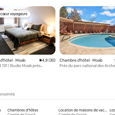
arches
 cœur voyageurs
 cœur voyageurs
la base de 200 commentaires : 4,83 sur 5
d'hôtel ⋅ Moab
Évaluation moyenne sur la base de 30 comm
4,9 (30)
Chambre d'hôtel ⋅ Moab
t 131 | Studio Moab près
Près du parc national des Arch
restaurant, piscine et sauna
proximité
s
Chambres d'hôtes
Location de maisons de vacances
Comté de Grand
Comté de Grand
Co