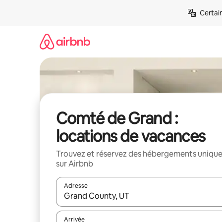
Aller
Certai
directement
au
contenu
Comté de Grand :
locations de vacances
Trouvez et réservez des hébergements uniqu
sur Airbnb
Adresse
Lorsque les résultats s'affichent, utilisez les flèc
Arrivée