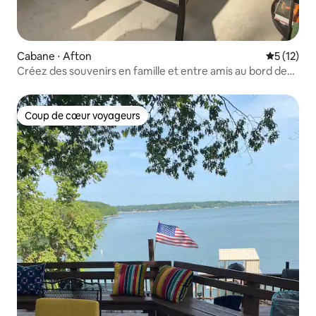
Cabane ⋅ Afton
Évaluation
5 (12)
Créez des souvenirs en famille et entre amis au bord de
Grand Lake
Coup de cœur voyageurs
Coup de cœur voyageurs