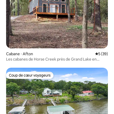
Cabane ⋅ Afton
Évaluation
5 (39)
Les cabanes de Horse Creek près de Grand Lake en
Oklahoma.
Coup de cœur voyageurs
Coup de cœur voyageurs