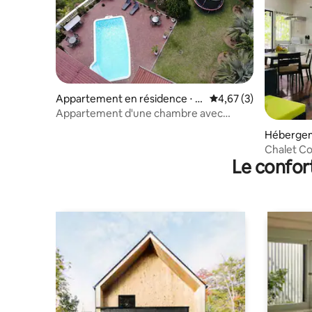
Appartement en résidence ⋅ Zi
Évaluation moyenne s
4,67 (3)
g Zag Ward
Appartement d'une chambre avec
piscine partagée
Hébergem
Chalet C
Le confor
maison en