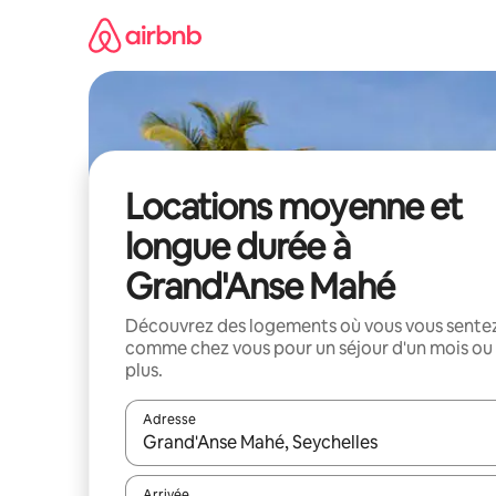
Aller
directement
au
contenu
Locations moyenne et
longue durée à
Grand'Anse Mahé
Découvrez des logements où vous vous sente
comme chez vous pour un séjour d'un mois ou
plus.
Adresse
Lorsque les résultats s'affichent, utilisez les flèc
Arrivée