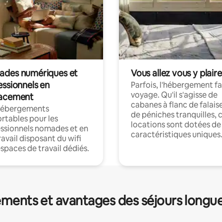
des numériques et
Vous allez vous y plaire
essionnels en
Parfois, l'hébergement fai
voyage. Qu'il s'agisse de
acement
cabanes à flanc de falais
hébergements
de péniches tranquilles, 
rtables pour les
locations sont dotées de
ssionnels nomades et en
caractéristiques uniques
ravail disposant du wifi
espaces de travail dédiés.
ments et avantages des séjours longu