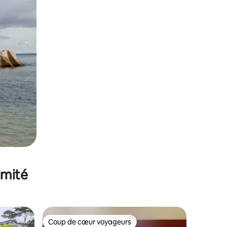
imité
Coup de cœur voyageurs
Coup de cœur voyageurs