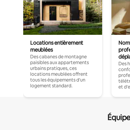
Locations entièrement
Noma
meublées
prof
dépl
Des cabanes de montagne
paisibles aux appartements
Des 
urbains pratiques, ces
confo
locations meublées offrent
profe
tous les équipements d'un
télét
logement standard.
et d'
Équipe