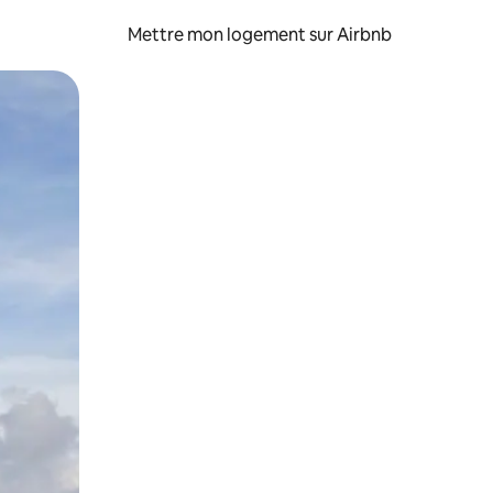
Mettre mon logement sur Airbnb
sant glisser.