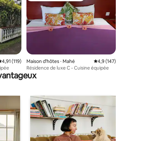
ntaires : 4,52 sur 5
Évaluation moyenne sur la base de 119 commentaires : 4,91 sur 5
4,91 (119)
Maison d'hôtes ⋅ Mahé
Évaluation moyenne su
4,9 (147)
uipée
Résidence de luxe C - Cuisine équipée
avantageux