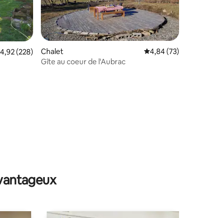
Chalet
Évaluation moyenne su
4,84 (73)
valuation moyenne sur la base de 228 commentaires : 4,92 sur 5
4,92 (228)
Gîte au coeur de l'Aubrac
ntaires : 4,82 sur 5
avantageux