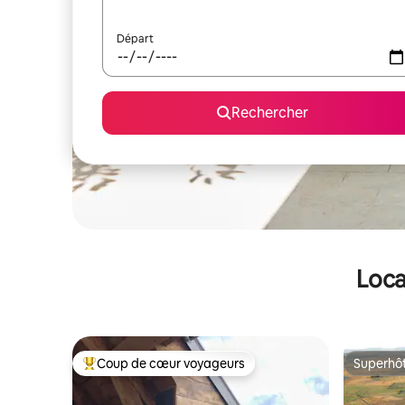
Départ
Rechercher
Loca
Coup de cœur voyageurs
Superhô
Coups de cœur voyageurs les plus appréciés
Superhô