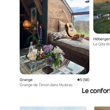
Héberge
Le Gite R
Grange
Évaluation moyenne 
5 (58)
Grange de Timon dans l'Aubrac
Le confor