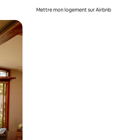
Mettre mon logement sur Airbnb
sant glisser.