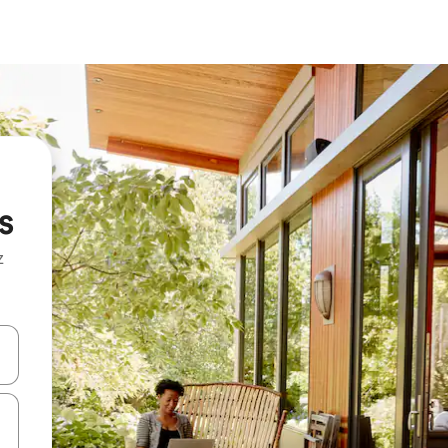
s
z
hes vers le haut et vers le bas pour les parcourir ou en appuyant et en fai