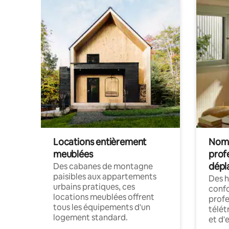
Locations entièrement
Noma
meublées
prof
dépl
Des cabanes de montagne
paisibles aux appartements
Des 
urbains pratiques, ces
confo
locations meublées offrent
profe
tous les équipements d'un
télét
logement standard.
et d'