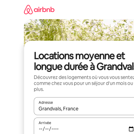
Aller
directement
au
contenu
Locations moyenne et
longue durée à Grandval
Découvrez des logements où vous vous sente
comme chez vous pour un séjour d'un mois ou
plus.
Adresse
Lorsque les résultats s'affichent, utilisez les flèc
Arrivée