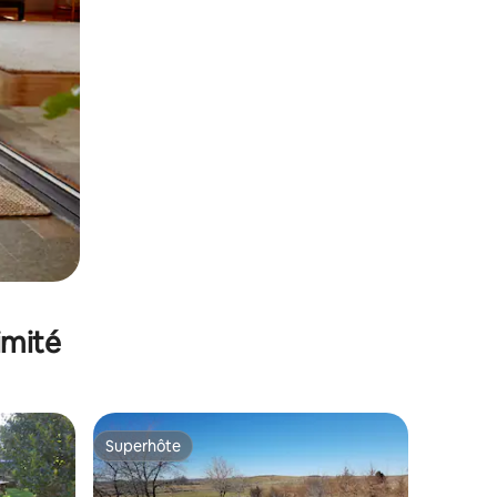
imité
Superhôte
Superhôte