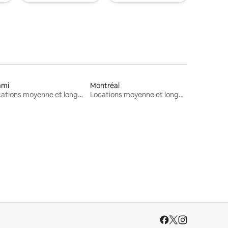
ami
Montréal
Locations moyenne et longue durée
Locations moyenne et longue durée