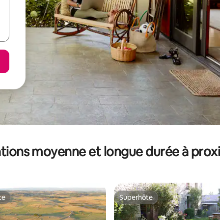
tions moyenne et longue durée à prox
te
Superhôte
te
Superhôte