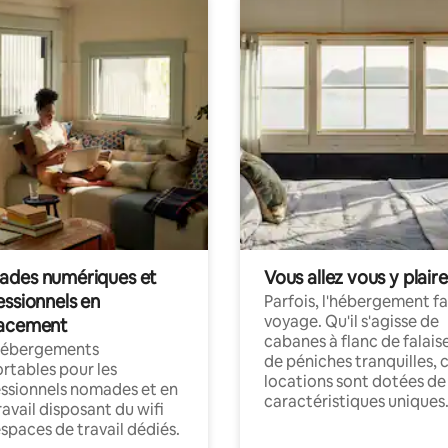
des numériques et
Vous allez vous y plaire
essionnels en
Parfois, l'hébergement fai
voyage. Qu'il s'agisse de
acement
cabanes à flanc de falais
hébergements
de péniches tranquilles, 
rtables pour les
locations sont dotées de
ssionnels nomades et en
caractéristiques uniques
ravail disposant du wifi
espaces de travail dédiés.