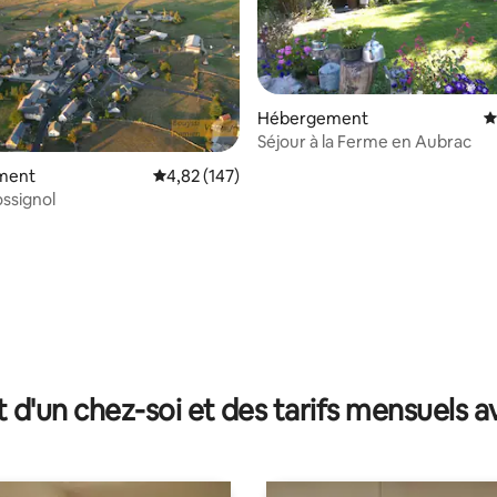
Hébergement
É
Séjour à la Ferme en Aubrac
ment
Évaluation moyenne sur la base de 147 comme
4,82 (147)
ossignol
sur la base de 58 commentaires : 5 sur 5
t d'un chez-soi et des tarifs mensuels 