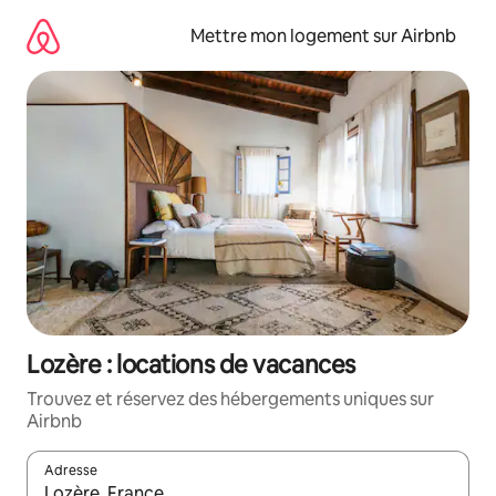
Aller
directement
Mettre mon logement sur Airbnb
au
contenu
Lozère : locations de vacances
Trouvez et réservez des hébergements uniques sur
Airbnb
Adresse
Lorsque les résultats s'affichent, utilisez les flèches vers le hau