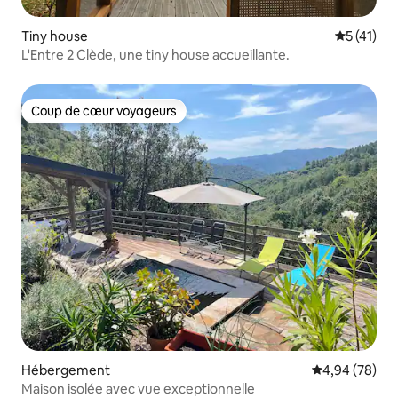
Tiny house
Évaluation
5 (41)
L'Entre 2 Clède, une tiny house accueillante.
Coup de cœur voyageurs
Coup de cœur voyageurs
Hébergement
Évaluation mo
4,94 (78)
Maison isolée avec vue exceptionnelle