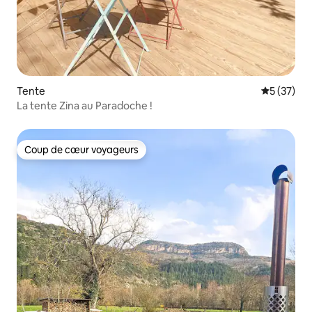
Tente
Évaluation
5 (37)
La tente Zina au Paradoche !
Coup de cœur voyageurs
Coup de cœur voyageurs