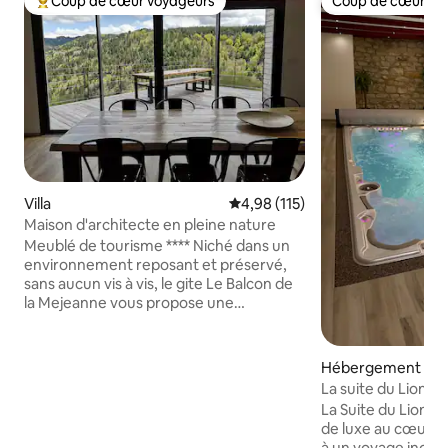
Coup de cœur voyageurs
Coup de cœur vo
Coups de cœur voyageurs les plus appréciés
Coup de cœur vo
Villa
Évaluation moyenne sur la base 
4,98 (115)
Maison d'architecte en pleine nature
Meublé de tourisme **** Niché dans un
environnement reposant et préservé,
sans aucun vis à vis, le gite Le Balcon de
la Mejeanne vous propose une
expérience unique mêlant grand
confort et nature. Le logement de
170m² est implanté sur un parc de
Hébergement
6000m² clos, comprenant plusieurs
La suite du Lion d
terrasses , une terrasse panoramique
La Suite du Lion d
avec salon de jardin, terrain de
de luxe au cœur de
pétanque, jacuzzi chauffé au bois, filet
à un voyage inoubl