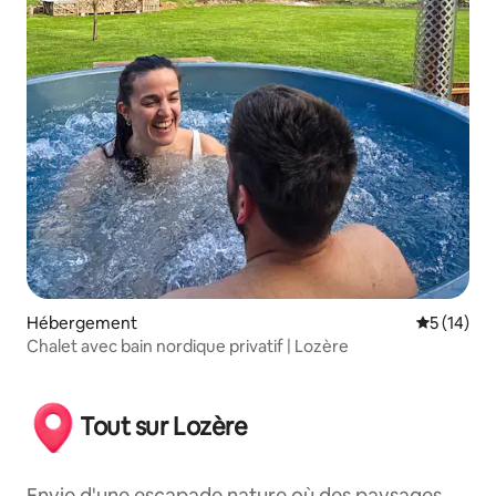
Hébergement
Évaluation
5 (14)
Chalet avec bain nordique privatif | Lozère
Tout sur Lozère
Envie d'une escapade nature où des paysages