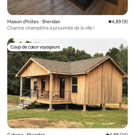
Maison d'hôtes ⋅ Sheridan
Évaluation m
4,89 (9)
Charme champêtre à proximité de la ville !
Coup de cœur voyageurs
Coup de cœur voyageurs
Cabane ⋅ Sheridan
Évaluation mo
4,88 (24)