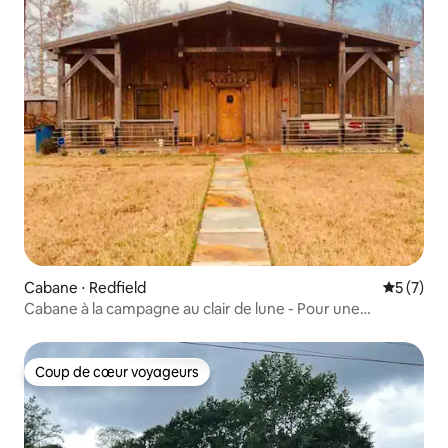
Cabane ⋅ Redfield
Évaluatio
5 (7)
Cabane à la campagne au clair de lune - Pour une
escapade parfaite !!
Coup de cœur voyageurs
Coup de cœur voyageurs