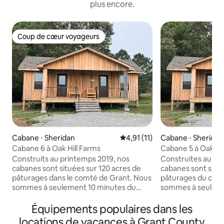
plus encore.
Coup de cœur voyageurs
Coup de cœur voyageurs
Cabane ⋅ Sheridan
Évaluation moyenne sur la bas
4,91 (11)
Cabane ⋅ Sheridan
Cabane 6 à Oak Hill Farms
Cabane 5 à Oak Hil
Construits au printemps 2019, nos
Construites au pr
cabanes sont situées sur 120 acres de
cabanes sont situé
pâturages dans le comté de Grant. Nous
pâturages du comté 
sommes à seulement 10 minutes du
sommes à seuleme
centre-ville de Sheridan, à 35 minutes du
centre-ville de Sh
centre-ville de Little Rock, et pour tous
centre-ville de Lit
Équipements populaires dans les
vos pêcheurs, nous étions à moins de 30
les pêcheurs, no
locations de vacances à Grant County