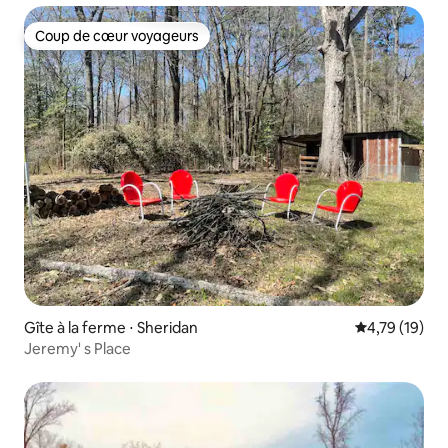
Coup de cœur voyageurs
Coup de cœur voyageurs
Gîte à la ferme ⋅ Sheridan
Évaluation mo
4,79 (19)
Jeremy' s Place