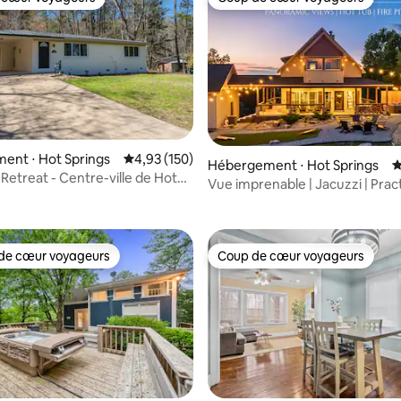
 cœur voyageurs
Coup de cœur voyageurs
la base de 296 commentaires : 4,97 sur 5
ent ⋅ Hot Springs
Évaluation moyenne sur la base de 150 comme
4,93 (150)
Hébergement ⋅ Hot Springs
É
 Retreat - Centre-ville de Hot
Vue imprenable | Jacuzzi | Prac
golf | Près de la ville
de cœur voyageurs
Coup de cœur voyageurs
 cœur voyageurs les plus appréciés
Coup de cœur voyageurs