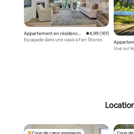
Appartement en résidence ⋅
Évaluation moyenne sur
4,99 (101)
Garland County
Escapade dans une oasis à Farr Shores
Appartem
⋅ Whittin
Vue sur le
séjour pou
Location
Coup de cœur voyageurs
Coup de