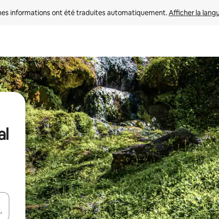
nes informations ont été traduites automatiquement. 
Afficher la lang
al
hes vers le haut et vers le bas pour les parcourir ou en appuyant et en fai