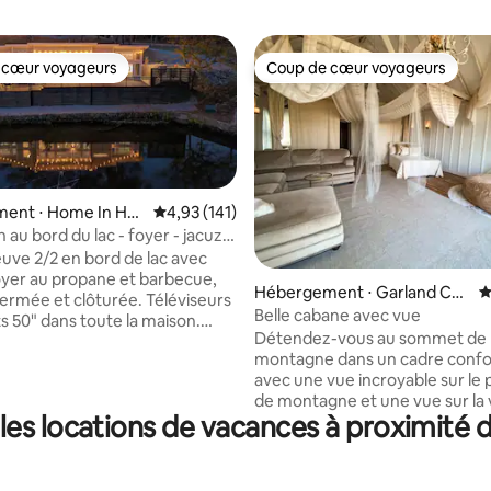
 cœur voyageurs
Coup de cœur voyageurs
 cœur voyageurs
Coup de cœur voyageurs
ent ⋅ Home In Hot
Évaluation moyenne sur la base de 141 comme
4,93 (141)
 au bord du lac - foyer - jacuzzi
DE JEUX !
uve 2/2 en bord de lac avec
la base de 439 commentaires : 4,93 sur 5
foyer au propane et barbecue,
Hébergement ⋅ Garland Co
É
fermée et clôturée. Téléviseurs
unty
Belle cabane avec vue
ts 50" dans toute la maison.
Détendez-vous au sommet de 
la salle de jeux est fourni avec la
montagne dans un cadre confo
et est uniquement à l'usage des
avec une vue incroyable sur le
 de cette propriété et du
de montagne et une vue sur la 
es locations de vacances à proximité d
la ville. Profitez de l'ambiance
es à pied et est équipée d'une
unique dans cette cabine spaci
illard, d'un jeu de palets, d'une
ouverte. Le décor en fait un ca
ping-pong, d'un jeu de
unique en son genre. Vous aur
, d'une table de poker/jeu et