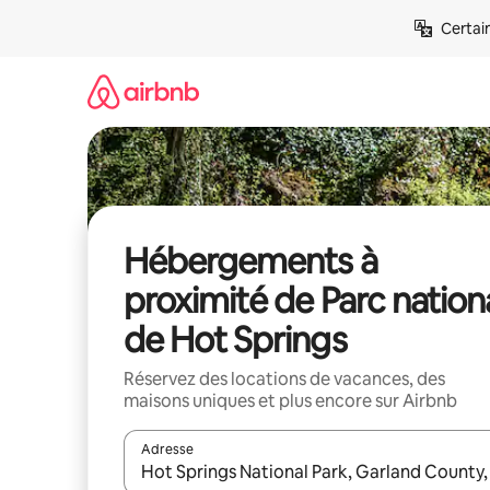
Aller
Certai
directement
au
contenu
Hébergements à
proximité de Parc nation
de Hot Springs
Réservez des locations de vacances, des
maisons uniques et plus encore sur Airbnb
Adresse
Lorsque les résultats s'affichent, utilisez les flèc