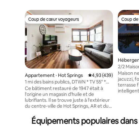
Coup de cœur voyageurs
Coup de
Coup de cœur voyageurs
Coup de
Hébergem
Springs
2/2 Maison
et SALLE 
Maison ne
Appartement ⋅ Hot Springs
Évaluation moyenne sur 
4,93 (439)
jacuzzi, 
1 mi des bains publics, DTWN * TV 55" *
terrasse 
Cuisine *
Ce bâtiment restauré de 1947 était à
intelligen
l'origine un magasin d'huile et de
L'accès à 
lubrifiants. Il se trouve juste à l'extérieur
location 
du centre-ville de Hot Springs, AR et du
voyageurs
parc national de Hot Springs. À 1,6 km du
refuge. La salle de jeux est à moins de
centre-ville, de Bathhouse Row et des
Équipements populaires dans l
60 second
sentiers de randonnée ½ mile jusqu'au
table de b
début du sentier Pullman Rd.
table de 
(Northwoods Trail) À 6,5 km de Magic
fléchettes