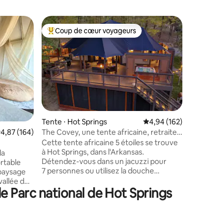
Bungalow 
Coup de cœur voyageurs
Coup
Coups de cœur voyageurs les plus appréciés
Coups d
onal Park
Bungalow
centre-vi
À propos
Cedar Street Tout le mon
d'une ÉV
« Mountai
confortab
esthétiq
ntaires : 4,93 sur 5
Garez vot
promenad
Tente ⋅ Hot Springs
Évaluation moyenne sur
4,94 (162)
arrivé da
The Covey, une tente africaine, retraite,
valuation moyenne sur la base de 164 commentaires : 4,87 sur 5
4,87 (164)
centre-vil
maison de merlebleu
êtes un 
Cette tente africaine 5 étoiles se trouve
randonné
à Hot Springs, dans l'Arkansas.
la
considère
Détendez-vous dans un jacuzzi pour
rtable
à vos lois
7 personnes ou utilisez la douche
 paysage
sentiers
extérieure chauffée sur la terrasse. À
vallée de
seulemen
l'intérieur de la tente, profitez de votre
e Parc national de Hot Springs
 marocaine
route.
propre télévision depuis le lit. Un
euse et
réfrigérateur en acier inoxydable avec
dre
machine à glaçons. Profitez d'un four
ez envie