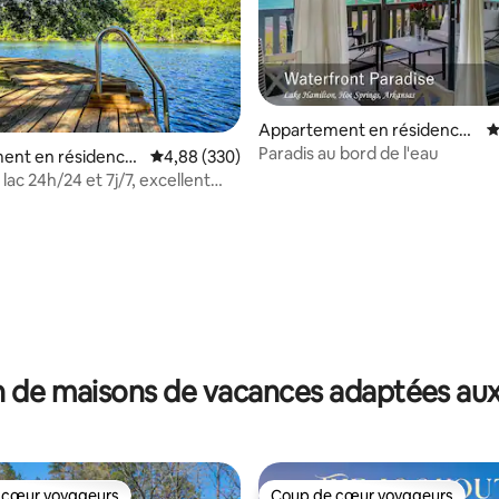
 la base de 101 commentaires : 4,99 sur 5
Appartement en résidence ⋅
É
Hot Springs
Paradis au bord de l'eau
ent en résidence
Évaluation moyenne sur la base de 330 commen
4,88 (330)
gton Township
 lac 24h/24 et 7j/7, excellent
r les couples !
 de maisons de vacances adaptées aux
 cœur voyageurs
Coup de cœur voyageurs