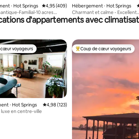
la base de 158 commentaires : 4,88 sur 5
ent ⋅ Hot Springs
Évaluation moyenne sur la base de 409 commen
4,95 (409)
Hébergement ⋅ Hot Springs
É
antique-Familial-10 acres
Charmant et calme - Excellent
cations d'appartements avec climatisat
emplacement ! The Dawson*
 cœur voyageurs
Coup de cœur voyageurs
 cœur voyageurs
Coups de cœur voyageurs les p
nt ⋅ Hot Springs
Évaluation moyenne sur la base de 123 comme
4,98 (123)
 luxe en centre-ville