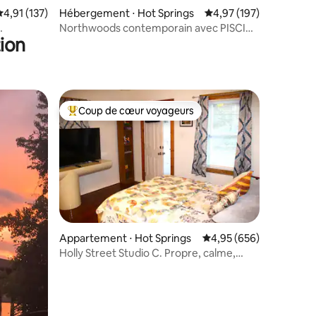
taires : 4,95 sur 5
valuation moyenne sur la base de 137 commentaires : 4,91 sur 5
4,91 (137)
Hébergement ⋅ Hot Springs
Évaluation moyenne sur
4,97 (197)
Northwoods contemporain avec PISCINE
ion
et SPA !
Coup de cœur voyageurs
lus appréciés
Coups de cœur voyageurs les plus appréciés
ntaires : 4,98 sur 5
Appartement ⋅ Hot Springs
Évaluation moyenne sur
4,95 (656)
Holly Street Studio C. Propre, calme,
confortable, sans frais !