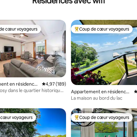
Résidences avec wifi
de cœur voyageurs
Coup de cœur voyageurs
 cœur voyageurs les plus appréciés
Coups de cœur voyageurs les p
ent en résidence ⋅
Évaluation moyenne sur la base de 189 commen
4,97 (189)
 la base de 107 commentaires : 4,95 sur 5
gs
osy dans le quartier historique,
Appartement en résidence ⋅
É
/2 salles de bain, centre-ville
Hot Springs
La maison au bord du lac
 cœur voyageurs
Coup de cœur voyageurs
 cœur voyageurs
Coups de cœur voyageurs les p