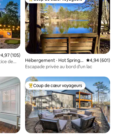
Coups de cœur voyageurs les plus appréciés
ntaires : 4,93 sur 5
valuation moyenne sur la base de 105 commentaires : 4,97 sur 5
4,97 (105)
Hébergement ⋅ Hot Springs
Évaluation moyenne sur
4,94 (601)
tice de
Village
Escapade privée au bord d'un lac
Coup de cœur voyageurs
Coups de cœur voyageurs les plus appréciés