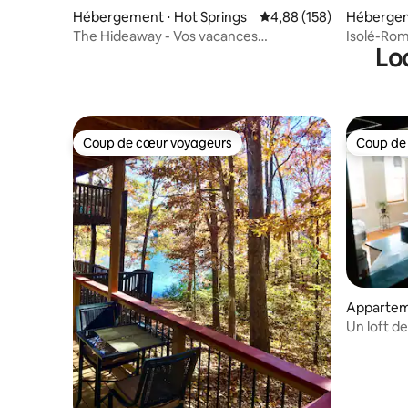
Hébergement ⋅ Hot Springs
Évaluation moyenne sur 
4,88 (158)
Hébergem
The Hideaway - Vos vacances
Isolé-Rom
Lo
d'escapade parfaites
boisés
Coup de cœur voyageurs
Coup de
Coup de cœur voyageurs
Coup de
Apparteme
Un loft de