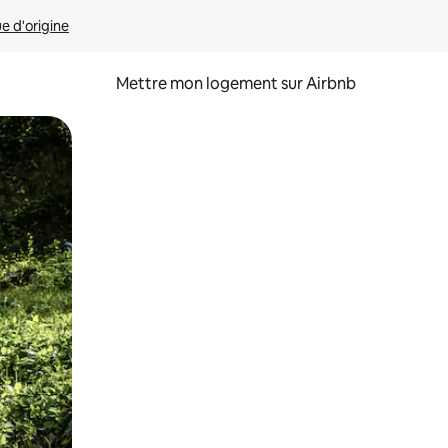
ue d'origine
Mettre mon logement sur Airbnb
sant glisser.