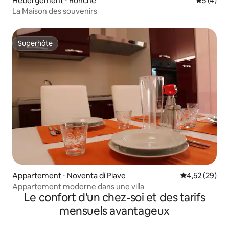
Hébergement ⋅ Ronche
Évaluatio
5 (4)
La Maison des souvenirs
Superhôte
Superhôte
Appartement ⋅ Noventa di Piave
Évaluation mo
4,52 (29)
Appartement moderne dans une villa
Le confort d'un chez-soi et des tarifs
mensuels avantageux