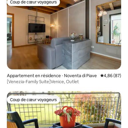
Coup de cœur voyageurs
Coup de cœur voyageurs
Appartement en résidence ⋅ Noventa di Piave
Évaluation mo
4,86 (87)
[Venezia-Family Suite]Venice, Outlet
Coup de cœur voyageurs
Coup de cœur voyageurs