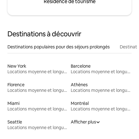
Résidence de tourisme
Destinations à découvrir
Destinations populaires pour des séjours prolongés
Destinati
New York
Barcelone
Locations moyenne et longue durée
Locations moyenne et longue durée
Florence
Athènes
Locations moyenne et longue durée
Locations moyenne et longue durée
Miami
Montréal
Locations moyenne et longue durée
Locations moyenne et longue durée
Seattle
Afficher plus
Locations moyenne et longue durée