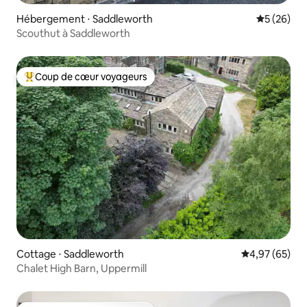
Hébergement ⋅ Saddleworth
Évaluation
5 (26)
Scouthut à Saddleworth
Coup de cœur voyageurs
Coups de cœur voyageurs les plus appréciés
Cottage ⋅ Saddleworth
Évaluation mo
4,97 (65)
Chalet High Barn, Uppermill