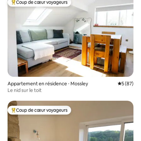
Coup de cœur voyageurs
Coups de cœur voyageurs les plus appréciés
Appartement en résidence ⋅ Mossley
Évaluation
5 (87)
Le nid sur le toit
Coup de cœur voyageurs
Coups de cœur voyageurs les plus appréciés