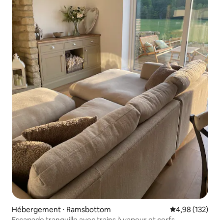
Hébergement ⋅ Ramsbottom
Évaluation moy
4,98 (132)
Escapade tranquille avec trains à vapeur et cerfs