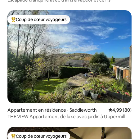
Coup de cœur voyageurs
Coups de cœur voyageurs les plus appréciés
Appartement en résidence ⋅ Saddleworth
Évaluation mo
4,99 (80)
THE VIEW Appartement de luxe avec jardin à Uppermill
Coup de cœur voyageurs
Coups de cœur voyageurs les plus appréciés