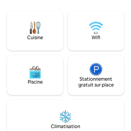
District et le réservoir de Dovestone
campagne à proxim
avec Saddleworth Moors - tandis que les
aménagée est situé
villages de Saddleworth se trouvent au
forge et dispose 
fond de la vallée. 2 chambres king size
indépendante, d'u
avec salle de bains privative, une petite
d'un superbe jacuzz
chambre double avec une salle de bains
comprend deux ch
commune en face. Une cuisine
Cuisine
Wifi
de bains privatives
américaine massive, combinant un salon
attentions de luxe
et un coin repas, ainsi qu'un canapé-lit
double.
Stationnement
Piscine
gratuit sur place
Climatisation