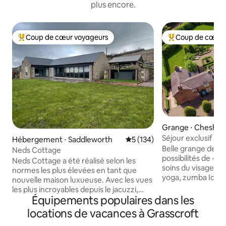
plus encore.
Coup de cœur voyageurs
Coup de cœur 
Coups de cœur voyageurs les plus appréciés
Coups de cœur vo
Grange ⋅ Cheshir
Chester
Séjour exclusif dans u
Hébergement ⋅ Saddleworth
Évaluation moyenne sur la ba
5 (134)
spa et chef sur pl
Belle grange de ret
Neds Cottage
possibilités de ~ soins spa / massages /
Neds Cottage a été réalisé selon les
soins du visage ~ c
normes les plus élevées en tant que
yoga, zumba Idéal 
nouvelle maison luxueuse. Avec les vues
familles ou les gr
les plus incroyables depuis le jacuzzi,
de l'Oulton Smithy
Équipements populaires dans les
vous serez étonné de voir à quel point
circuit d'Oulton Par
vous pouvez voir loin, la ligne d'horizon
locations de vacances à Grasscroft
campagne du Chesh
de Manchester, les collines du Peak
promenades en for