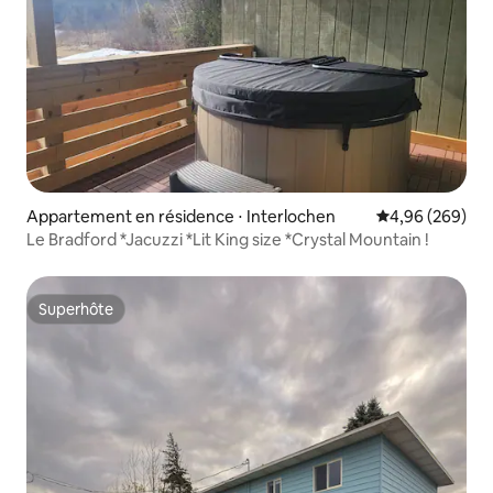
Appartement en résidence ⋅ Interlochen
Évaluation moy
4,96 (269)
Le Bradford *Jacuzzi *Lit King size *Crystal Mountain !
Superhôte
Superhôte