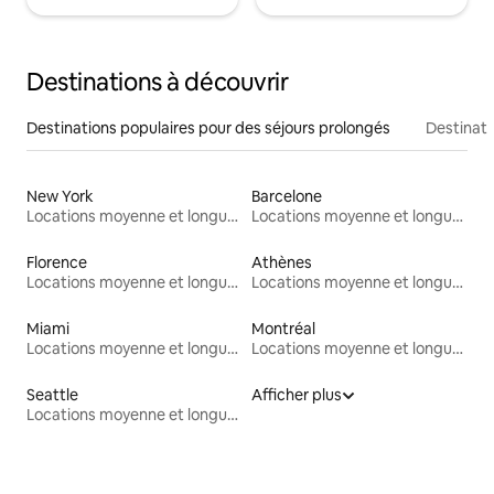
Destinations à découvrir
Destinations populaires pour des séjours prolongés
Destinati
New York
Barcelone
Locations moyenne et longue durée
Locations moyenne et longue durée
Florence
Athènes
Locations moyenne et longue durée
Locations moyenne et longue durée
Miami
Montréal
Locations moyenne et longue durée
Locations moyenne et longue durée
Seattle
Afficher plus
Locations moyenne et longue durée