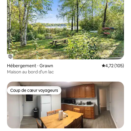
Hébergement ⋅ Grawn
Évaluation moy
4,72 (105)
Maison au bord d'un lac
Coup de cœur voyageurs
Coup de cœur voyageurs