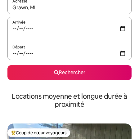
Adresse
Lorsque les résultats s'affichent, utilisez les flèches vers le hau
Arrivée
Départ
Rechercher
Locations moyenne et longue durée à
proximité
Coup de cœur voyageurs
Coups de cœur voyageurs les plus appréciés