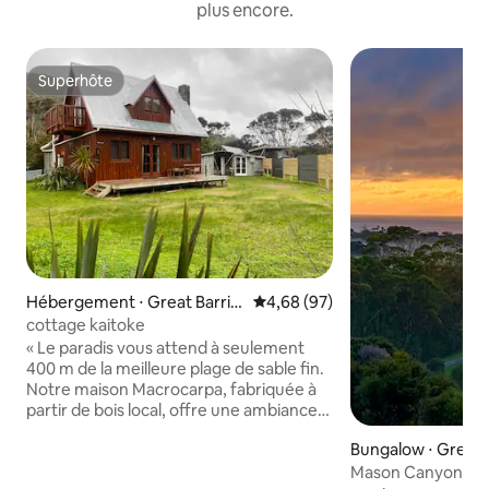
plus encore.
Superhôte
Superhôte
Hébergement ⋅ Great Barrie
Évaluation moyenne sur la base
4,68 (97)
r Island
cottage kaitoke
« Le paradis vous attend à seulement
400 m de la meilleure plage de sable fin.
Notre maison Macrocarpa, fabriquée à
partir de bois local, offre une ambiance
naturelle et charmante. Idéal pour les
Bungalow ⋅ Great B
couples, les familles ou les groupes de 6
nd
personnes. À distance de marche des
Mason Canyon