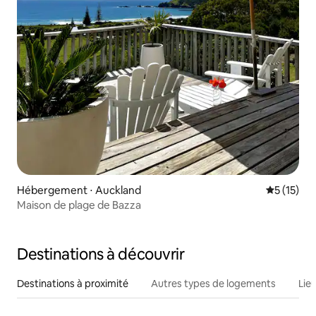
Hébergement ⋅ Auckland
Évaluation
5 (15)
Maison de plage de Bazza
Destinations à découvrir
Destinations à proximité
Autres types de logements
Lie