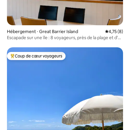
Hébergement ⋅ Great Barrier Island
Évaluation m
4,75 (8)
Escapade sur une île : 8 voyageurs, près de la plage et d'un
café
Coup de cœur voyageurs
Coups de cœur voyageurs les plus appréciés