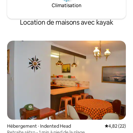
Climatisation
Location de maisons avec kayak
Hébergement ⋅ Indented Head
Évaluation mo
4,82 (22)
Retraite rétro - 1 min à pied de la plage