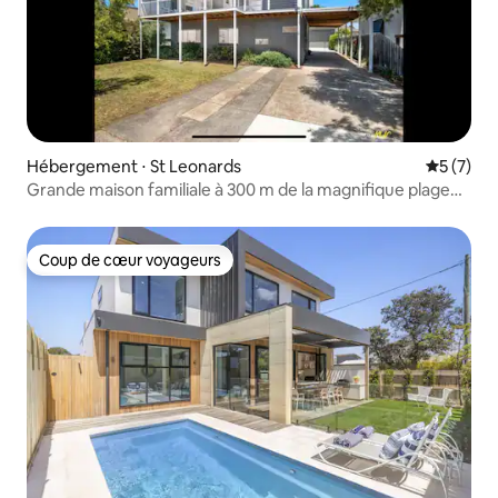
Hébergement ⋅ St Leonards
Évaluatio
5 (7)
Grande maison familiale à 300 m de la magnifique plage
de la baie
Coup de cœur voyageurs
Coup de cœur voyageurs