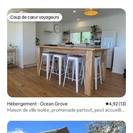
Coup de cœur voyageurs
Coup de cœur voyageurs
Hébergement ⋅ Ocean Grove
Évaluation mo
4,92 (13)
Maison de ville isolée, promenade partout, peut accueillir
10 personnes