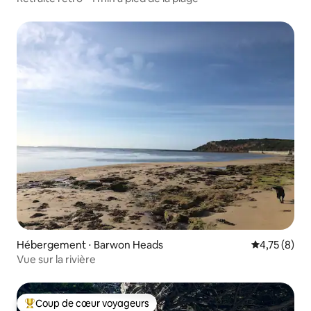
Hébergement ⋅ Barwon Heads
Évaluation m
4,75 (8)
Vue sur la rivière
Coup de cœur voyageurs
Coups de cœur voyageurs les plus appréciés