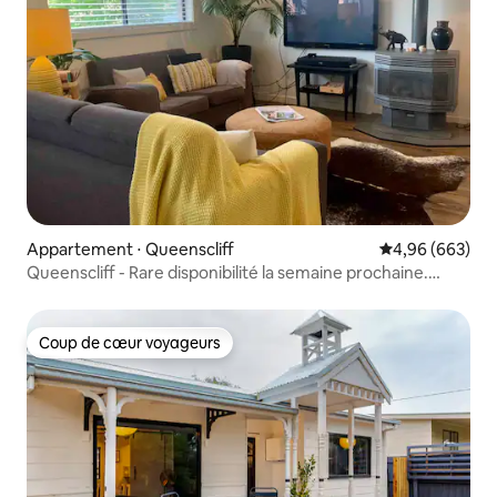
Appartement ⋅ Queenscliff
Évaluation moy
4,96 (663)
Queenscliff - Rare disponibilité la semaine prochaine.
Réservez maintenant
Coup de cœur voyageurs
Coup de cœur voyageurs