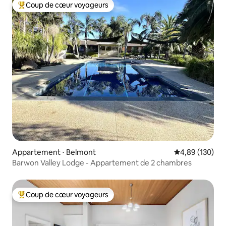
Coup de cœur voyageurs
Coups de cœur voyageurs les plus appréciés
Appartement ⋅ Belmont
Évaluation moy
4,89 (130)
Barwon Valley Lodge - Appartement de 2 chambres
Coup de cœur voyageurs
Coups de cœur voyageurs les plus appréciés