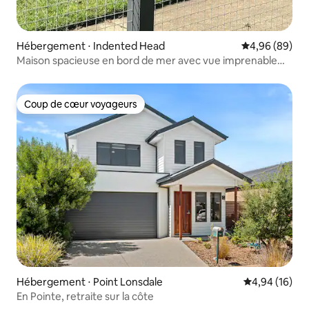
Hébergement ⋅ Indented Head
Évaluation mo
4,96 (89)
Maison spacieuse en bord de mer avec vue imprenable
sur la mer
Coup de cœur voyageurs
Coup de cœur voyageurs
Hébergement ⋅ Point Lonsdale
Évaluation mo
4,94 (16)
En Pointe, retraite sur la côte