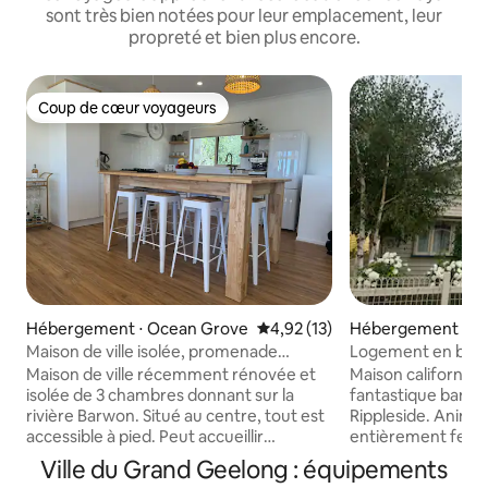
sont très bien notées pour leur emplacement, leur
propreté et bien plus encore.
Coup de cœur voyageurs
Coup de cœur voyageurs
Hébergement ⋅ Ocean Grove
Évaluation moyenne sur la base
4,92 (13)
Hébergement ⋅ Ri
Maison de ville isolée, promenade
Logement en bord 
partout, peut accueillir 10 personnes
Maison de ville récemment rénovée et
Maison californie
isolée de 3 chambres donnant sur la
fantastique banlie
rivière Barwon. Situé au centre, tout est
Rippleside. Anima
accessible à pied. Peut accueillir
entièrement fermé
confortablement 8 personnes (jusqu'à
divertir. Marchez jusqu'à la plage de l'est
Ville du Grand Geelong : équipements
10). Séjour ouvert généreux avec un
ou au quartier d'af