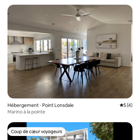
Hébergement ⋅ Point Lonsdale
Évaluatio
5 (4)
Marino à la pointe
Coup de cœur voyageurs
Coup de cœur voyageurs