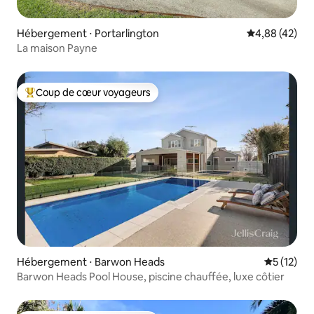
Hébergement ⋅ Portarlington
Évaluation mo
4,88 (42)
La maison Payne
Coup de cœur voyageurs
Coups de cœur voyageurs les plus appréciés
Hébergement ⋅ Barwon Heads
Évaluation
5 (12)
Barwon Heads Pool House, piscine chauffée, luxe côtier