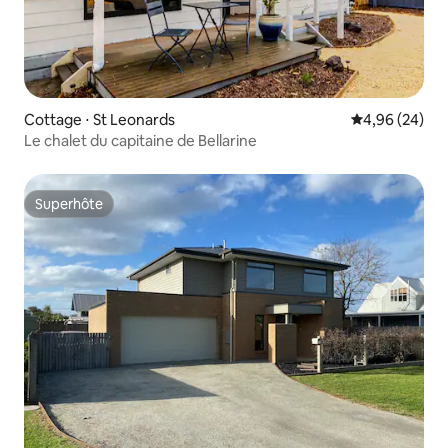
Cottage ⋅ St Leonards
Évaluation mo
4,96 (24)
Le chalet du capitaine de Bellarine
Superhôte
Superhôte